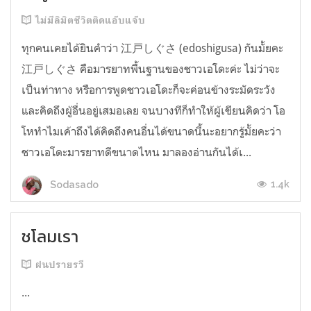
ไม่มีลิมิตชีวิตติดแอ๊บแจ๊บ
ทุกคนเคยได้ยินคำว่า 江戸しぐさ (edoshigusa) กันมั้ยคะ
江戸しぐさ คือมารยาทพื้นฐานของชาวเอโดะค่ะ ไม่ว่าจะ
เป็นท่าทาง หรือการพูดชาวเอโดะก็จะค่อนข้างระมัดระวัง
และคิดถึงผู้อื่นอยู่เสมอเลย จนบางทีก็ทำให้ผู้เขียนคิดว่า โอ
โหทำไมเค้าถึงได้คิดถึงคนอื่นได้ขนาดนี้นะอยากรู้มั้ยคะว่า
ชาวเอโดะมารยาทดีขนาดไหน มาลองอ่านกันได้เ...
1.4k
Sodasado
ชโลมเรา
ฝนปรายรวี
...