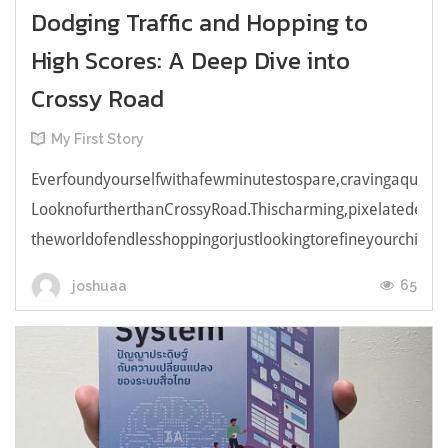
Dodging Traffic and Hopping to
High Scores: A Deep Dive into
Crossy Road
My First Story
Everfoundyourselfwithafewminutestospare,cravingaquick,e
LooknofurtherthanCrossyRoad.Thischarming,pixelatedendl
theworldofendlesshoppingorjustlookingtorefineyourchicken
65
joshuaa