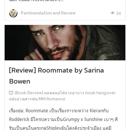
34
Parntranslation and Review
[Review] Roommate by Sarina
Bowen
[Book Review] ผลพลอยได้จากอาการ book hangover
หลังอ่านสารพัน MM Romance
เรื่องย่อ: Roommate เป็นเรื่องราวระหว่าง Kieranกับ
Rodderick มีโทรปความเป็นGrumpy x Sunshine เบาๆ คี
รันเป็นคนในตระกูลShipleyอันโด่งดังประจำเมือง แต่มี