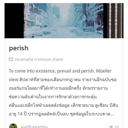
perish
incarnate (crimson stain)
To come into existence, prevail and perish. Müeller
view สัปดาห์ที่สามของเดือนกรกฎาคม รายงานอีกฉบับขอ
งมอร์แกนโผล่มาที่โต๊ะทำงานผมอีกครั้ง อักษรรายงาน
ข้อความลับด้านในจากการรักษาด้วยการกระตุ้น
คลื่นแม่เหล็กไฟฟ้าเผยคลังข้อมูล เด็กชายนาม ลูเซียน บีสัน
อายุ 14 ปี ปรากฏผลลัพธ์เป็นลบ ชุดข้อมูลในระบบคาด...
51
wallflowerblu