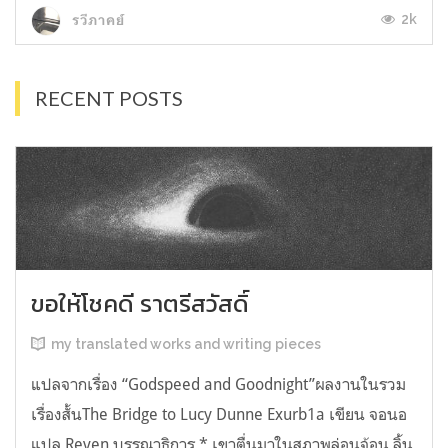
2k
รวีภาคย์
RECENT POSTS
ขอให้โชคดี ราตรีสวัสดิ์
my translated works and writing pieces
แปลจากเรื่อง “Godspeed and Goodnight”ผลงานในรวม
เรื่องสั้นThe Bridge to Lucy Dunne Exurb1a เขียน จอนอ
แปล Reven บรรณาธิการ * เขาตื่นมาในสภาพล่อนจ้อน ลิ้น