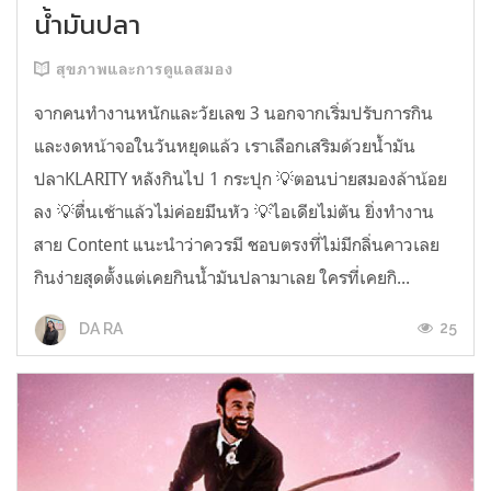
น้ำมันปลา
สุขภาพและการดูแลสมอง
จากคนทำงานหนักและวัยเลข 3 นอกจากเริ่มปรับการกิน
และงดหน้าจอในวันหยุดแล้ว เราเลือกเสริมด้วยน้ำมัน
ปลาKLARITY หลังกินไป 1 กระปุก 💡ตอนบ่ายสมองล้าน้อย
ลง 💡ตื่นเช้าแล้วไม่ค่อยมึนหัว 💡ไอเดียไม่ตัน ยิ่งทำงาน
สาย Content แนะนำว่าควรมี ชอบตรงที่ไม่มีกลิ่นคาวเลย
กินง่ายสุดตั้งแต่เคยกินน้ำมันปลามาเลย ใครที่เคยกิ...
25
DA RA