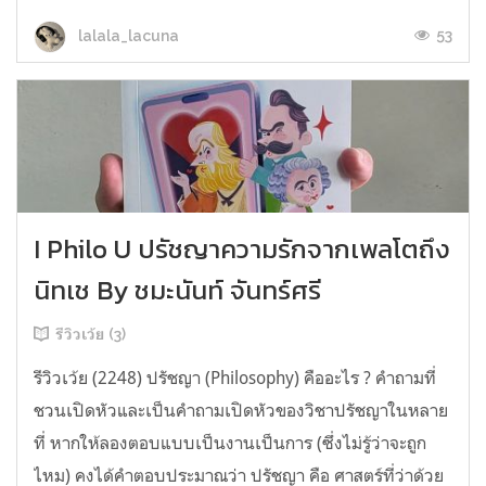
53
lalala_lacuna
I Philo U ปรัชญาความรักจากเพลโตถึง
นิทเช By ชมะนันท์ จันทร์ศรี
รีวิวเว้ย (3)
รีวิวเว้ย (2248) ปรัชญา (Philosophy) คืออะไร ? คำถามที่
ชวนเปิดหัวและเป็นคำถามเปิดหัวของวิชาปรัชญาในหลาย
ที่ หากให้ลองตอบแบบเป็นงานเป็นการ (ซึ่งไม่รู้ว่าจะถูก
ไหม) คงได้คำตอบประมาณว่า ปรัชญา คือ ศาสตร์ที่ว่าด้วย