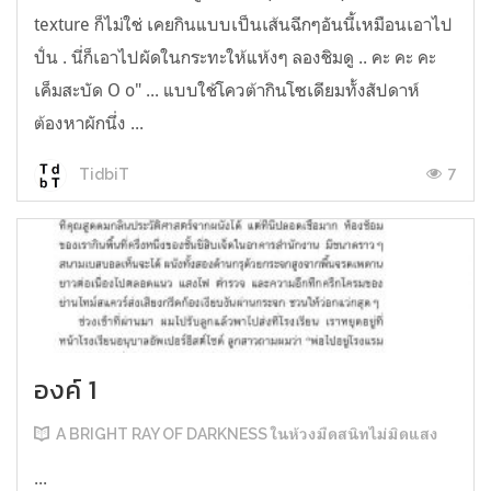
texture ก็ไม่ใช่ เคยกินแบบเป็นเส้นฉีกๆอันนี้เหมือนเอาไป
ปั่น . นี่ก็เอาไปผัดในกระทะให้แห้งๆ ลองชิมดู .. คะ คะ คะ
เค็มสะบัด O o" ... แบบใช้โควต้ากินโซเดียมทั้งสัปดาห์
ต้องหาผักนึ่ง ...
7
TidbiT
องค์ 1
A BRIGHT RAY OF DARKNESS ในห้วงมืดสนิทไม่มิดแสง
...