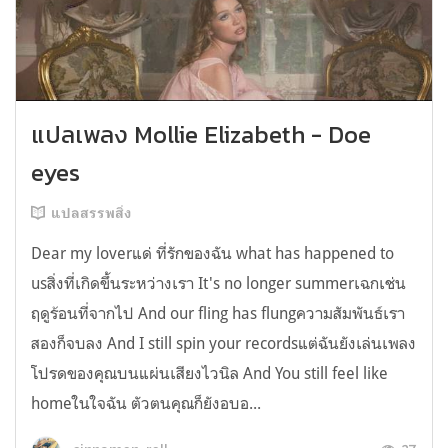
แปลเพลง Mollie Elizabeth - Doe
eyes
แปลสรรพสิ่ง
Dear my loverแด่ ที่รักของฉัน what has happened to
usสิ่งที่เกิดขึ้นระหว่างเรา It's no longer summerเฉกเช่น
ฤดูร้อนที่จากไป And our fling has flungความสัมพันธ์เรา
สองก็จบลง And I still spin your recordsแต่ฉันยังเล่นเพลง
โปรดของคุณบนแผ่นเสียงไวนิล And You still feel like
homeในใจฉัน ตัวตนคุณก็ยังอบอ...