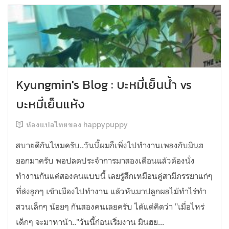
Kyungmin's Blog : บะหมี่เย็นน้ำ vs
บะหมี่เย็นแห้ง
ห้องแปลไทยของ happypuppy
สบายดีกันไหมครับ..วันนี้ผมก็เพิ่งไปทำงานเพลงกับมินฮ
ยอกมาครับ พอปลดประจำการมาสองเดือนแล้วต้องนั่ง
ทำงานกันแค่สองคนแบบนี้ เลยรู้สึกเหมือนคู่สามีภรรยาแก่ๆ
ที่ส่งลูกๆ เข้าเมืองไปทำงาน แล้วหันมาปลูกผลไม้ทำไร่ทำ
สวนเล็กๆ น้อยๆ กันสองคนเลยครับ ได้แต่คิดว่า "เมื่อไหร่
เด็กๆ จะมาหาน้า.."วันนี้ก่อนเริ่มงาน มินฮย...