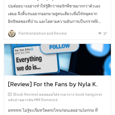
ปมด้อยบางอย่างทำให้รู้สึกว่าพ่อรักพี่ชายมากกว่าตัวเอง
เสมอ จึงดิ้นรนอยากออกมาอยู่คนเดียวเพื่อให้หลุดจาก
อิทธิพลของที่บ้าน และไล่ตามความฝันการเป็นกราฟฟิ...
37
Parntranslation and Review
[Review] For the Fans by Nyla K.
[Book Review] ผลพลอยได้จากอาการ book hangover
หลังอ่านสารพัน MM Romance
อหหหห ไม่รู้จะเริ่มหวีดตรงไหนก่อนเลยอ่านSarina ที่