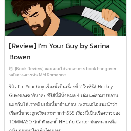
[Review] I'm Your Guy by Sarina
Bowen
[Book Review] ผลพลอยได้จากอาการ book hangover
หลังอ่านสารพัน MM Romance
รีวิว:I'm Your Guy เรื่องนี้เป็นเรื่องที่ 2 ในซีรีส์ Hockey
Guysของซารินาค่ะ ซีรีส์นี้มีทั้งหมด 4 เล่ม แต่สามารถอ่าน
แยกกันได้เราหยิบเล่มนี้มาอ่านก่อน เพราะเอไอแนะนำว่า
เรื่องนี้น่าจะถูกจริตเรามากกว่า555 เรื่องนี้เป็นเรื่องราวของ
TOMMASO นักกีฬาฮอกกี้ NHL กับ Carter มัณฑนากรมือ
ฉมัง ทอมมาโซเพิ่งโดนเทร...