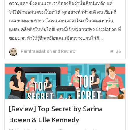
ความแตก ซึ่งตอนแรกเราก็หลงคิดว่านั่นคือปมหลัก แต่
ไม่ใช่จ้าพอพ้นตรงนั้นมาได้ ทุกอย่างทำท่าจะดี คนเขียนก็
เฉลยปมตอนท้ายว่าไครันเคยเจออะไรมาในอดีตเท่านั้น
แหละ คดีพลิกในทันใด!!! ตรงนี้เป็นNarrative Escalation ที่
ชอบมาก ทำให้รู้สึกเหมือนคนเขียนวางแผนไว้ตั...
46
Parntranslation and Review
[Review] Top Secret by Sarina
Bowen & Elle Kennedy