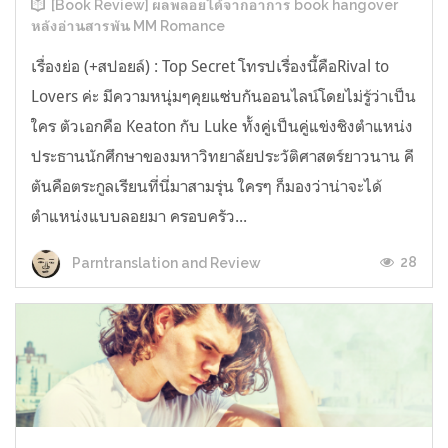
[Book Review] ผลพลอยได้จากอาการ book hangover
หลังอ่านสารพัน MM Romance
เรื่องย่อ (+สปอยล์) : Top Secret โทรปเรื่องนี้คือRival to
Lovers ค่ะ มีความหนุ่มๆคุยแซ่บกันออนไลน์โดยไม่รู้ว่าเป็น
ใคร ตัวเอกคือ Keaton กับ Luke ทั้งคู่เป็นคู่แข่งชิงตำแหน่ง
ประธานนักศึกษาของมหาวิทยาลัยประวัติศาสตร์ยาวนาน คี
ตันคือตระกูลเรียนที่นี่มาสามรุ่น ใครๆ ก็มองว่าน่าจะได้
ตำแหน่งแบบลอยมา ครอบครัว...
28
Parntranslation and Review