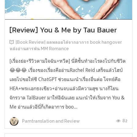
[Review] You & Me by Tau Bauer
[Book Review] ผลพลอยได้จากอาการ book hangover
หลังอ่านสารพัน MM Romance
[เรื่องย่อ+รีวิวตามใจฉัน+หวีด] นี่ดิชั้นทำอะไรลงไปกับชีวิต
😂😂😂 เรื่องของเรื่องคืออ่านRachel Reid เสร็จแล้วไฮป์
เลยไปขอให้ชี ChatGPT ช่วยแนะนำเรื่องอื่นต่อ โจทย์คือ
HEA+พระเอกธงเขียว+อ่านจบแล้วมีความสุข นางก็โยน
จักรวาล TalBauer มาให้อิฉันเลย แนะนำให้เริ่มจาก You &
Me อ่านแล้วอีนี่ก็เกิดอาการ boo...
82
Parntranslation and Review