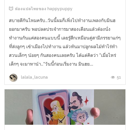
ห้องแปลไทยของ happypuppy
สบายดีกันไหมครับ..วันนี้ผมก็เพิ่งไปทำงานเพลงกับมินฮ
ยอกมาครับ พอปลดประจำการมาสองเดือนแล้วต้องนั่ง
ทำงานกันแค่สองคนแบบนี้ เลยรู้สึกเหมือนคู่สามีภรรยาแก่ๆ
ที่ส่งลูกๆ เข้าเมืองไปทำงาน แล้วหันมาปลูกผลไม้ทำไร่ทำ
สวนเล็กๆ น้อยๆ กันสองคนเลยครับ ได้แต่คิดว่า "เมื่อไหร่
เด็กๆ จะมาหาน้า.."วันนี้ก่อนเริ่มงาน มินฮย...
51
lalala_lacuna