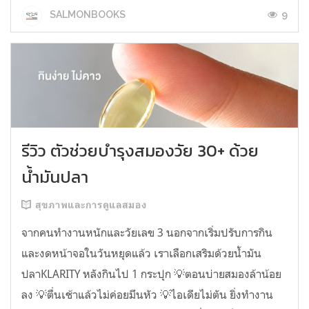
9
SALMONBOOKS
รีวิว ตัวช่วยบำรุงสมองวัย 30+ ด้วย
น้ำมันปลา
สุขภาพและการดูแลสมอง
จากคนทำงานหนักและวัยเลข 3 นอกจากเริ่มปรับการกิน
และงดหน้าจอในวันหยุดแล้ว เราเลือกเสริมด้วยน้ำมัน
ปลาKLARITY หลังกินไป 1 กระปุก 💡ตอนบ่ายสมองล้าน้อย
ลง 💡ตื่นเช้าแล้วไม่ค่อยมึนหัว 💡ไอเดียไม่ตัน ยิ่งทำงาน