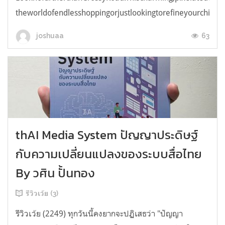
theworldofendlesshoppingorjustlookingtorefineyourchicken
63
joshuaa
thAI Media System ปัญญาประดิษฐ์
กับความเปลี่ยนแปลงของระบบสื่อไทย
By วศิน ปั้นทอง
รีวิวเว้ย (3)
รีวิวเว้ย (2249) ทุกวันนี้คงยากจะปฏิเสธว่า "ปัญญา