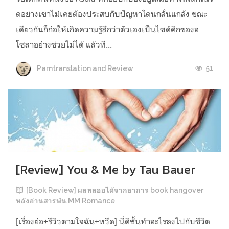
ดอย่างเขาไม่เคยต้องประสบกับปัญหาโดนกลั่นแกล้ง ขณะ
เดียวกันก็ก่อให้เกิดความรู้สึกว่าตัวเองเป็นไซด์คิกของอ
โซลาอย่างช่วยไม่ได้ แล้วที...
51
Parntranslation and Review
[Review] You & Me by Tau Bauer
[Book Review] ผลพลอยได้จากอาการ book hangover
หลังอ่านสารพัน MM Romance
[เรื่องย่อ+รีวิวตามใจฉัน+หวีด] นี่ดิชั้นทำอะไรลงไปกับชีวิต