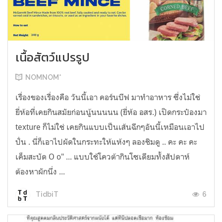
เนื้อสัตว์แปรรูป
NOMNOM*
เรื่องของเรื่องคือ วันนี้เอา คอร์นบีฟ มาทำอาหาร ซึ่งไม่ใช่
ยี่ห้อที่เคยกินสมัยก่อนนู้นนนนน (ยี่ห้อ อสร.) เปิดกระป๋องมา
texture ก็ไม่ใช่ เคยกินแบบเป็นเส้นฉีกๆอันนี้เหมือนเอาไป
ปั่น . นี่ก็เอาไปผัดในกระทะให้แห้งๆ ลองชิมดู .. คะ คะ คะ
เค็มสะบัด O o" ... แบบใช้โควต้ากินโซเดียมทั้งสัปดาห์
ต้องหาผักนึ่ง ...
6
TidbiT