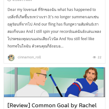
Dear my loverแด่ ที่รักของฉัน what has happened to
usสิ่งที่เกิดขึ้นระหว่างเรา It's no longer summerเฉกเช่น
ฤดูร้อนที่จากไป And our fling has flungความสัมพันธ์เรา
สองก็จบลง And I still spin your recordsแต่ฉันยังเล่นเพลง
โปรดของคุณบนแผ่นเสียงไวนิล And You still feel like
homeในใจฉัน ตัวตนคุณก็ยังอบอ...
22
cinnamon_roll
[Review] Common Goal by Rachel