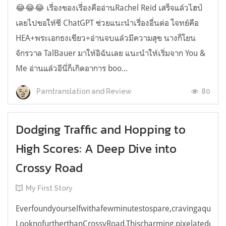
😂😂😂 เรื่องของเรื่องคืออ่านRachel Reid เสร็จแล้วไฮป์
เลยไปขอให้ชี ChatGPT ช่วยแนะนำเรื่องอื่นต่อ โจทย์คือ
HEA+พระเอกธงเขียว+อ่านจบแล้วมีความสุข นางก็โยน
จักรวาล TalBauer มาให้อิฉันเลย แนะนำให้เริ่มจาก You &
Me อ่านแล้วอีนี่ก็เกิดอาการ boo...
80
Parntranslation and Review
Dodging Traffic and Hopping to
High Scores: A Deep Dive into
Crossy Road
My First Story
Everfoundyourselfwithafewminutestospare,cravingaquick,e
LooknofurtherthanCrossyRoad.Thischarming,pixelatedendl