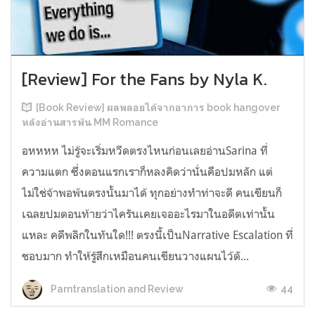
[Review] For the Fans by Nyla K.
[Book Review] ผลพลอยได้จากอาการ book hangover
หลังอ่านสารพัน MM Romance
อหหหห ไม่รู้จะเริ่มหวีดตรงไหนก่อนเลยอ่านSarina ที่
ความแตก ซึ่งตอนแรกเราก็หลงคิดว่านั่นคือปมหลัก แต่
ไม่ใช่จ้าพอพ้นตรงนั้นมาได้ ทุกอย่างทำท่าจะดี คนเขียนก็
เฉลยปมตอนท้ายว่าไครันเคยเจออะไรมาในอดีตเท่านั้น
แหละ คดีพลิกในทันใด!!! ตรงนี้เป็นNarrative Escalation ที่
ชอบมาก ทำให้รู้สึกเหมือนคนเขียนวางแผนไว้ตั...
44
Parntranslation and Review