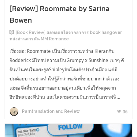
[Review] Roommate by Sarina
Bowen
[Book Review] ผลพลอยได้จากอาการ book hangover
หลังอ่านสารพัน MM Romance
เรื่องย่อ: Roommate เป็นเรื่องราวระหว่าง Kieranกับ
Rodderick มีโทรปความเป็นGrumpy x Sunshine เบาๆ คี
รันเป็นคนในตระกูลShipleyอันโด่งดังประจำเมือง แต่มี
ปมด้อยบางอย่างทำให้รู้สึกว่าพ่อรักพี่ชายมากกว่าตัวเอง
เสมอ จึงดิ้นรนอยากออกมาอยู่คนเดียวเพื่อให้หลุดจาก
อิทธิพลของที่บ้าน และไล่ตามความฝันการเป็นกราฟฟิ...
35
Parntranslation and Review