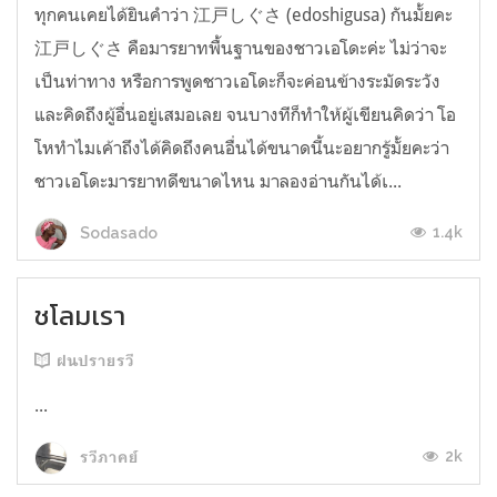
ทุกคนเคยได้ยินคำว่า 江戸しぐさ (edoshigusa) กันมั้ยคะ
江戸しぐさ คือมารยาทพื้นฐานของชาวเอโดะค่ะ ไม่ว่าจะ
เป็นท่าทาง หรือการพูดชาวเอโดะก็จะค่อนข้างระมัดระวัง
และคิดถึงผู้อื่นอยู่เสมอเลย จนบางทีก็ทำให้ผู้เขียนคิดว่า โอ
โหทำไมเค้าถึงได้คิดถึงคนอื่นได้ขนาดนี้นะอยากรู้มั้ยคะว่า
ชาวเอโดะมารยาทดีขนาดไหน มาลองอ่านกันได้เ...
1.4k
Sodasado
ชโลมเรา
ฝนปรายรวี
...
2k
รวีภาคย์