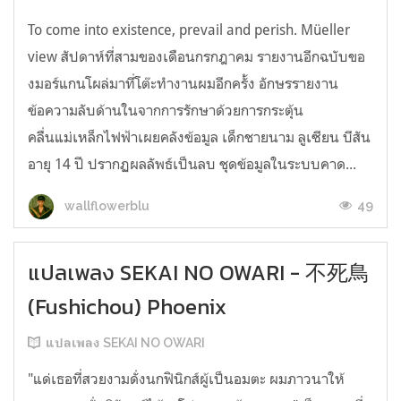
To come into existence, prevail and perish. Müeller
view สัปดาห์ที่สามของเดือนกรกฎาคม รายงานอีกฉบับขอ
งมอร์แกนโผล่มาที่โต๊ะทำงานผมอีกครั้ง อักษรรายงาน
ข้อความลับด้านในจากการรักษาด้วยการกระตุ้น
คลื่นแม่เหล็กไฟฟ้าเผยคลังข้อมูล เด็กชายนาม ลูเซียน บีสัน
อายุ 14 ปี ปรากฏผลลัพธ์เป็นลบ ชุดข้อมูลในระบบคาด...
49
wallflowerblu
แปลเพลง SEKAI NO OWARI - 不死鳥
(Fushichou) Phoenix
แปลเพลง SEKAI NO OWARI
"แด่เธอที่สวยงามดั่งนกฟินิกส์ผู้เป็นอมตะ ผมภาวนาให้