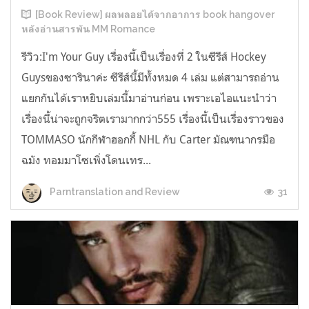
[Book Review] ผลพลอยได้จากอาการ book hangover
หลังอ่านสารพัน MM Romance
รีวิว:I'm Your Guy เรื่องนี้เป็นเรื่องที่ 2 ในซีรีส์ Hockey
Guysของซารินาค่ะ ซีรีส์นี้มีทั้งหมด 4 เล่ม แต่สามารถอ่าน
แยกกันได้เราหยิบเล่มนี้มาอ่านก่อน เพราะเอไอแนะนำว่า
เรื่องนี้น่าจะถูกจริตเรามากกว่า555 เรื่องนี้เป็นเรื่องราวของ
TOMMASO นักกีฬาฮอกกี้ NHL กับ Carter มัณฑนากรมือ
ฉมัง ทอมมาโซเพิ่งโดนเทร...
31
Parntranslation and Review