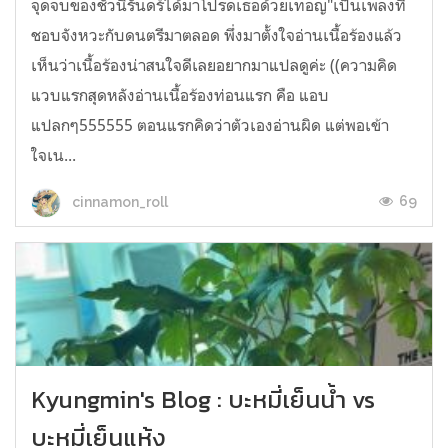
จุดจบของชั่วนิรันดร์ได้มาโปรดเธอด้วยเทอญ"เป็นเพลงที่
ชอบจังหวะกับดนตรีมาตลอด พึ่งมาตั้งใจอ่านเนื้อร้องแล้ว
เห็นว่าเนื้อร้องน่าสนใจดีเลยอยากมาแปลดูค่ะ ((ความคิด
แวบแรกสุดหลังอ่านเนื้อร้องท่อนแรก คือ แอบ
แปลกๆ555555 ตอนแรกคิดว่าตัวเองอ่านผิด แต่พอเข้า
ใจเน...
69
cinnamon_roll
Kyungmin's Blog : บะหมี่เย็นน้ำ vs
บะหมี่เย็นแห้ง