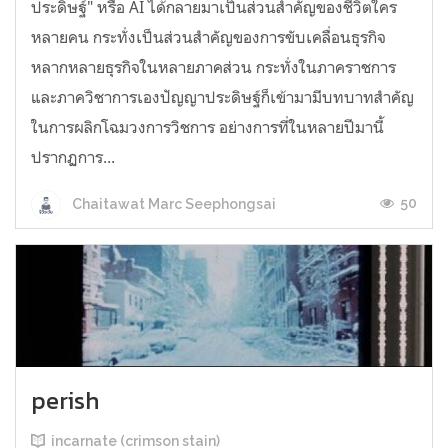
ประดิษฐ์" หรือ AI ได้กลายมาเป็นส่วนสำคัญของชีวิตใคร
หลายคน กระทั่งเป็นส่วนสำคัญของการขับเคลื่อนธุรกิจ
หลากหลายธุรกิจในหลายภาคส่วน กระทั่งในภาคราชการ
และภาควิชาการเองปัญญาประดิษฐ์ก็เข้ามามีบทบาทสำคัญ
ในการผลิกโฉมวงการวิชการ อย่างการที่ในหลายปีมานี้
ปรากฏการ...
50
Chaitawat Marc Seephongsai
perish
incarnate (crimson stain)