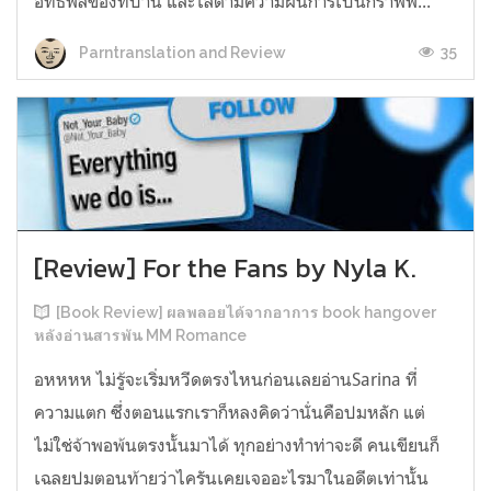
อิทธิพลของที่บ้าน และไล่ตามความฝันการเป็นกราฟฟิ...
35
Parntranslation and Review
[Review] For the Fans by Nyla K.
[Book Review] ผลพลอยได้จากอาการ book hangover
หลังอ่านสารพัน MM Romance
อหหหห ไม่รู้จะเริ่มหวีดตรงไหนก่อนเลยอ่านSarina ที่
ความแตก ซึ่งตอนแรกเราก็หลงคิดว่านั่นคือปมหลัก แต่
ไม่ใช่จ้าพอพ้นตรงนั้นมาได้ ทุกอย่างทำท่าจะดี คนเขียนก็
เฉลยปมตอนท้ายว่าไครันเคยเจออะไรมาในอดีตเท่านั้น