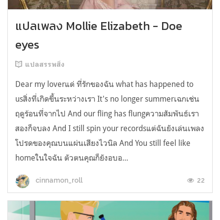
แปลเพลง Mollie Elizabeth - Doe
eyes
แปลสรรพสิ่ง
Dear my loverแด่ ที่รักของฉัน what has happened to
usสิ่งที่เกิดขึ้นระหว่างเรา It's no longer summerเฉกเช่น
ฤดูร้อนที่จากไป And our fling has flungความสัมพันธ์เรา
สองก็จบลง And I still spin your recordsแต่ฉันยังเล่นเพลง
โปรดของคุณบนแผ่นเสียงไวนิล And You still feel like
homeในใจฉัน ตัวตนคุณก็ยังอบอ...
22
cinnamon_roll