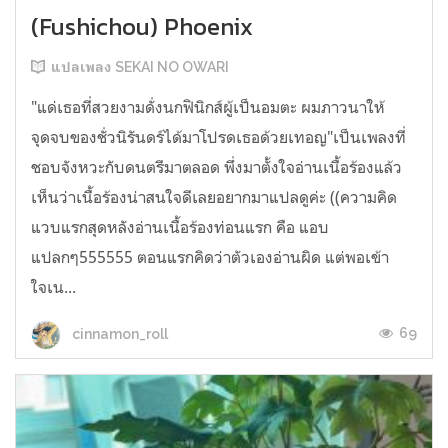
(Fushichou) Phoenix
แปลเพลง SEKAI NO OWARI
"แด่เธอที่สวยงามดั่งนกฟินิกส์ผู้เป็นอมตะ ผมภาวนาให้
จุดจบของชั่วนิรันดร์ได้มาโปรดเธอด้วยเทอญ"เป็นเพลงที่
ชอบจังหวะกับดนตรีมาตลอด พึ่งมาตั้งใจอ่านเนื้อร้องแล้ว
เห็นว่าเนื้อร้องน่าสนใจดีเลยอยากมาแปลดูค่ะ ((ความคิด
แวบแรกสุดหลังอ่านเนื้อร้องท่อนแรก คือ แอบ
แปลกๆ555555 ตอนแรกคิดว่าตัวเองอ่านผิด แต่พอเข้า
ใจเน...
69
cinnamon_roll