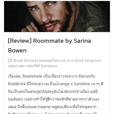
[Review] Roommate by Sarina
Bowen
[Book Review] ผลพลอยได้จากอาการ book hangover
หลังอ่านสารพัน MM Romance
เรื่องย่อ: Roommate เป็นเรื่องราวระหว่าง Kieranกับ
Rodderick มีโทรปความเป็นGrumpy x Sunshine เบาๆ คี
รันเป็นคนในตระกูลShipleyอันโด่งดังประจำเมือง แต่มี
ปมด้อยบางอย่างทำให้รู้สึกว่าพ่อรักพี่ชายมากกว่าตัวเอง
เสมอ จึงดิ้นรนอยากออกมาอยู่คนเดียวเพื่อให้หลุดจาก