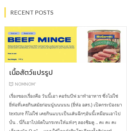
RECENT POSTS
เนื้อสัตว์แปรรูป
NOMNOM*
เรื่องของเรื่องคือ วันนี้เอา คอร์นบีฟ มาทำอาหาร ซึ่งไม่ใช่
ยี่ห้อที่เคยกินสมัยก่อนนู้นนนนน (ยี่ห้อ อสร.) เปิดกระป๋องมา
texture ก็ไม่ใช่ เคยกินแบบเป็นเส้นฉีกๆอันนี้เหมือนเอาไป
ปั่น . นี่ก็เอาไปผัดในกระทะให้แห้งๆ ลองชิมดู .. คะ คะ คะ
เค็มสะบัด O o" ... แบบใช้โควต้ากินโซเดียมทั้งสัปดาห์