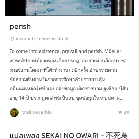
perish
incarnate (crimson stain)
To come into existence, prevail and perish. Müeller
view สัปดาห์ที่สามของเดือนกรกฎาคม รายงานอีกฉบับขอ
งมอร์แกนโผล่มาที่โต๊ะทำงานผมอีกครั้ง อักษรรายงาน
ข้อความลับด้านในจากการรักษาด้วยการกระตุ้น
คลื่นแม่เหล็กไฟฟ้าเผยคลังข้อมูล เด็กชายนาม ลูเซียน บีสัน
อายุ 14 ปี ปรากฏผลลัพธ์เป็นลบ ชุดข้อมูลในระบบคาด...
49
wallflowerblu
แปลเพลง SEKAI NO OWARI - 不死鳥