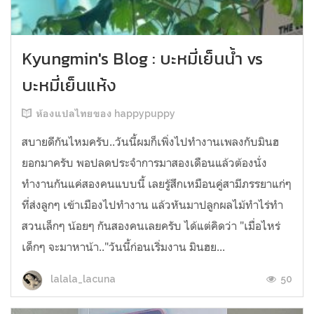
Kyungmin's Blog : บะหมี่เย็นน้ำ vs
บะหมี่เย็นแห้ง
ห้องแปลไทยของ happypuppy
สบายดีกันไหมครับ..วันนี้ผมก็เพิ่งไปทำงานเพลงกับมินฮ
ยอกมาครับ พอปลดประจำการมาสองเดือนแล้วต้องนั่ง
ทำงานกันแค่สองคนแบบนี้ เลยรู้สึกเหมือนคู่สามีภรรยาแก่ๆ
ที่ส่งลูกๆ เข้าเมืองไปทำงาน แล้วหันมาปลูกผลไม้ทำไร่ทำ
สวนเล็กๆ น้อยๆ กันสองคนเลยครับ ได้แต่คิดว่า "เมื่อไหร่
เด็กๆ จะมาหาน้า.."วันนี้ก่อนเริ่มงาน มินฮย...
50
lalala_lacuna