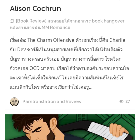
Alison Cochrun
[Book Review] ผลพลอยได้จากอาการ book hangover
หลังอ่านสารพัน MM Romance
เรื่องย่อ: The Charm Offensive ตัวเอกเรื่องนี้คือ Charlie
กับ Dev ชาร์ลีเป็นหนุ่มสายเทคที่เรียกว่าได้เนิร์ดเต็มตัว
ปัญหาทางครอบครัวเอย ปัญหาทางการสื่อสาร โรควิตก
กังวลเอย OCD มาครบ เรียกได้ว่าครบองค์ประกอบความโอ
ตะ เขาทั้งไม่เชื่อในรักแท้ ไม่เคยมีความสัมพันธ์ในเชิงโร
แมนติกกับใคร หรืออาจเรียกว่าไม่เคยรู...
27
Parntranslation and Review