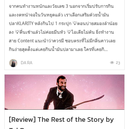
จากคนทำงานหนักและวัยเลข 3 นอกจากเริ่มปรับการกิน
และงดหน้าจอในวันหยุดแล้ว เราเลือกเสริมด้วยน้ำมัน
ปลาKLARITY หลังกินไป 1 กระปุก 💡ตอนบ่ายสมองล้าน้อย
ลง 💡ตื่นเช้าแล้วไม่ค่อยมึนหัว 💡ไอเดียไม่ตัน ยิ่งทำงาน
สาย Content แนะนำว่าควรมี ชอบตรงที่ไม่มีกลิ่นคาวเลย
กินง่ายสุดตั้งแต่เคยกินน้ำมันปลามาเลย ใครที่เคยกิ...
23
DA RA
[Review] The Rest of the Story by