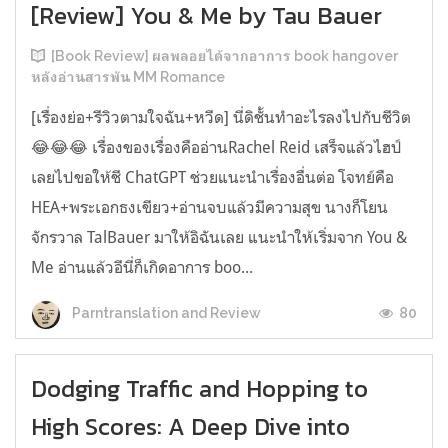
[Review] You & Me by Tau Bauer
[Book Review] ผลพลอยได้จากอาการ book hangover
หลังอ่านสารพัน MM Romance
[เรื่องย่อ+รีวิวตามใจฉัน+หวีด] นี่ดิชั้นทำอะไรลงไปกับชีวิต
😂😂😂 เรื่องของเรื่องคืออ่านRachel Reid เสร็จแล้วไฮป์
เลยไปขอให้ชี ChatGPT ช่วยแนะนำเรื่องอื่นต่อ โจทย์คือ
HEA+พระเอกธงเขียว+อ่านจบแล้วมีความสุข นางก็โยน
จักรวาล TalBauer มาให้อิฉันเลย แนะนำให้เริ่มจาก You &
Me อ่านแล้วอีนี่ก็เกิดอาการ boo...
80
Parntranslation and Review
Dodging Traffic and Hopping to
High Scores: A Deep Dive into