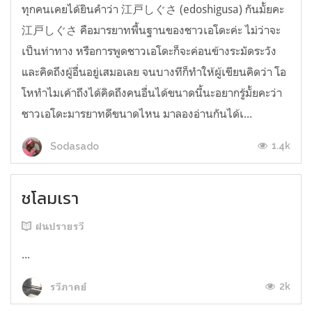
ทุกคนเคยได้ยินคำว่า 江戸しぐさ (edoshigusa) กันมั้ยคะ
江戸しぐさ คือมารยาทพื้นฐานของชาวเอโดะค่ะ ไม่ว่าจะ
เป็นท่าทาง หรือการพูดชาวเอโดะก็จะค่อนข้างระมัดระวัง
และคิดถึงผู้อื่นอยู่เสมอเลย จนบางทีก็ทำให้ผู้เขียนคิดว่า โอ
โหทำไมเค้าถึงได้คิดถึงคนอื่นได้ขนาดนี้นะอยากรู้มั้ยคะว่า
ชาวเอโดะมารยาทดีขนาดไหน มาลองอ่านกันได้เ...
1.4k
Sodasado
ชโลมเรา
ฝนปรายรวี
...
2k
รวีภาคย์