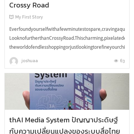
Crossy Road
My First Story
Everfoundyourselfwithafewminutestospare,cravingaquick,e
LooknofurtherthanCrossyRoad.Thischarming,pixelatedendl
theworldofendlesshoppingorjustlookingtorefineyourchicken
63
joshuaa
thAI Media System ปัญญาประดิษฐ์
กับความเปลี่ยนแปลงของระบบสื่อไทย