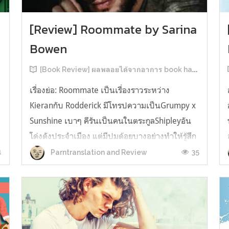
[Review] Roommate by Sarina
Bowen
[Book Review] ผลพลอยได้จากอาการ book hangover หลังอ่านสารพัน MM Romance
เรื่องย่อ: Roommate เป็นเรื่องราวระหว่าง
Kieranกับ Rodderick มีโทรปความเป็นGrumpy x
น
Sunshine เบาๆ คีรันเป็นคนในตระกูลShipleyอัน
โด่งดังประจำเมือง แต่มีปมด้อยบางอย่างทำให้รู้สึก
ว่าพ่อรักพี่ชายมากกว่าตัวเองเสมอ จึงดิ้นรนอยาก
1
35
Parntranslation and Review
ออกมาอยู่คนเดียวเพื่อให้หลุดจากอิทธิพลของที่
บ้าน และไล่ตามความฝันการเป็นกราฟฟิ...