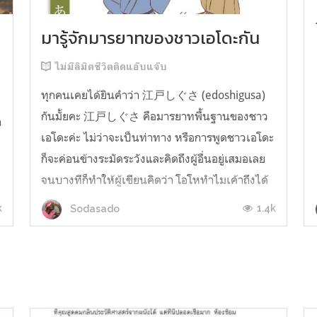
มารู้จักมารยาทของชาวเอโดะกัน
ไม่มีลิมิตชีวิตติดแอ๊บแจ๊บ
ทุกคนเคยได้ยินคำว่า 江戸しぐさ (edoshigusa)
กันมั้ยคะ 江戸しぐさ คือมารยาทพื้นฐานของชาว
า
เอโดะค่ะ ไม่ว่าจะเป็นท่าทาง หรือการพูดชาวเอโดะ
ก็จะค่อนข้างระมัดระวังและคิดถึงผู้อื่นอยู่เสมอเลย
จนบางทีก็ทำให้ผู้เขียนคิดว่า โอโหทำไมเค้าถึงได้
คิดถึงคนอื่นได้ขนาดนี้นะอยากรู้มั้ยคะว่าชาวเอโดะ
k
1.4k
Sodasado
มารยาทดีขนาดไหน มาลองอ่านกันได้เ...