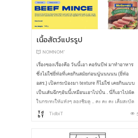
เนื้อสัตว์แปรรูป
NOMNOM*
เรื่องของเรื่องคือ วันนี้เอา คอร์นบีฟ มาทำอาหาร
ซึ่งไม่ใช่ยี่ห้อที่เคยกินสมัยก่อนนู้นนนนน (ยี่ห้อ
อสร.) เปิดกระป๋องมา texture ก็ไม่ใช่ เคยกินแบบ
เป็นเส้นฉีกๆอันนี้เหมือนเอาไปปั่น . นี่ก็เอาไปผัด
ในกระทะให้แห้งๆ ลองชิมดู .. คะ คะ คะ เค็มสะบัด
O o" ... แบบใช้โควต้ากินโซเดียมทั้งสัปดาห์
TidbiT
ต้องหาผักนึ่ง ...