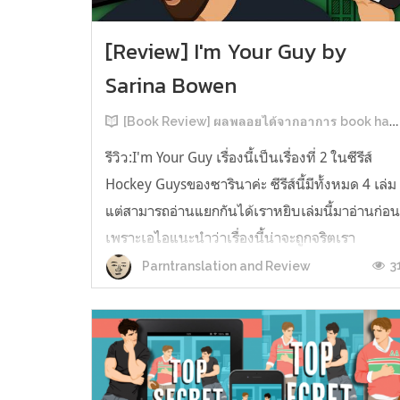
[Review] I'm Your Guy by
Sarina Bowen
[Book Review] ผลพลอยได้จากอาการ book hangover หลังอ่านสารพัน MM Romance
รีวิว:I'm Your Guy เรื่องนี้เป็นเรื่องที่ 2 ในซีรีส์
Hockey Guysของซารินาค่ะ ซีรีส์นี้มีทั้งหมด 4 เล่ม
แต่สามารถอ่านแยกกันได้เราหยิบเล่มนี้มาอ่านก่อ
เพราะเอไอแนะนำว่าเรื่องนี้น่าจะถูกจริตเรา
มากกว่า555 เรื่องนี้เป็นเรื่องราวของ TOMMASO
3
Parntranslation and Review
นักกีฬาฮอกกี้ NHL กับ Carter มัณฑนากรมือฉมัง
ทอมมาโซเพิ่งโดนเทร...