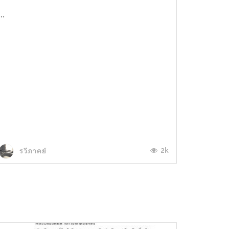
...
2k
รวีภาคย์