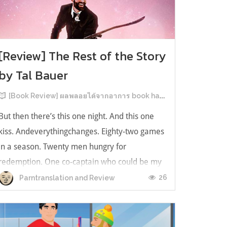
[Review] The Rest of the Story
by Tal Bauer
[Book Review] ผลพลอยได้จากอาการ book hangover หลังอ่านสารพัน MM Romance
But then there’s this one night. And this one
kiss. Andeverythingchanges. Eighty-two games
in a season. Twenty men hungry for
redemption. One co-captain who could be my
forever. This is the rest of the story. หลังอ่าน
26
Parntranslation and Review
แบบฟีลกู้ดติดๆ กันแล้ว เลยอยากได้ความแสบ
ทรวงในชีวิตบ้าง (หาเรื่อง!) เล่มนี้คู่หูเอ...