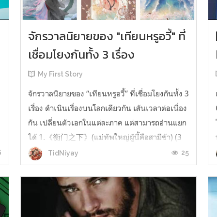
จักรวาลนิยายของ "เทียนหรูอวี้" ที่
เชื่อมโยงกันทั้ง 3 เรื่อง
My First Story
จักรวาลนิยายของ “เทียนหรูอวี้” ที่เชื่อมโยงกันทั้ง 3
เรื่อง ดำเนินเรื่องบนโลกเดียวกัน เส้นเวลาต่อเนื่อง
กัน เปลี่ยนตัวเอกในแต่ละภาค แต่สามารถอ่านแยก
ได้ 1.《衡门之下》(แม่ทัพใหญ่ผู้นี้คือสามีข้า) (3
เล่มจบ) เป็นเรื่องที่เกิดก่อน เล่าเรื่องของ ฝูถิง กับ
6
25
TidNiyay
หลี่ชีฉือ ที่ต้องแต่งงานกันก่อนจะใช้ชีวิตห่างไกล
กัน...