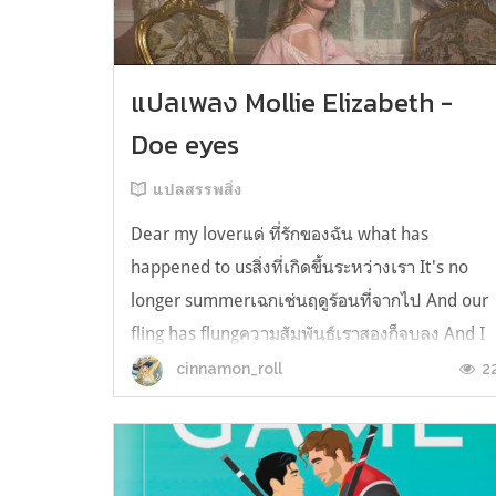
แปลเพลง Mollie Elizabeth -
Doe eyes
แปลสรรพสิ่ง
Dear my loverแด่ ที่รักของฉัน what has
happened to usสิ่งที่เกิดขึ้นระหว่างเรา It's no
longer summerเฉกเช่นฤดูร้อนที่จากไป And our
fling has flungความสัมพันธ์เราสองก็จบลง And I
still spin your recordsแต่ฉันยังเล่นเพลงโปรดขอ
2
cinnamon_roll
คุณบนแผ่นเสียงไวนิล And You still feel like
homeในใจฉัน ตัวตนคุณก็ยังอบอ...