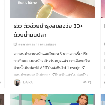
รีวิว ตัวช่วยบำรุงสมองวัย 30+
ด้วยน้ำมันปลา
สุขภาพและการดูแลสมอง
จากคนทำงานหนักและวัยเลข 3 นอกจากเริ่มปรับ
การกินและงดหน้าจอในวันหยุดแล้ว เราเลือกเสริม
ด้วยน้ำมันปลาKLARITY หลังกินไป 1 กระปุก 💡
ตอนบ่ายสมองล้าน้อยลง 💡ตื่นเช้าแล้วไม่ค่อยมึน
หัว 💡ไอเดียไม่ตัน ยิ่งทำงานสาย Content แนะนำ
9
23
DA RA
ว่าควรมี ชอบตรงที่ไม่มีกลิ่นคาวเลย กินง่ายสุด
ตั้งแต่เคยกินน้ำมันปลามาเลย ใครที่เคยกิ...