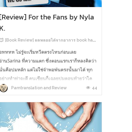
[Review] For the Fans by Nyla
K.
[Book Review] ผลพลอยได้จากอาการ book hangover หลังอ่านสารพัน MM Romance
อหหหห ไม่รู้จะเริ่มหวีดตรงไหนก่อนเลย
อ่านSarina ที่ความแตก ซึ่งตอนแรกเราก็หลงคิดว่า
นั่นคือปมหลัก แต่ไม่ใช่จ้าพอพ้นตรงนั้นมาได้ ทุก
อย่างทำท่าจะดี คนเขียนก็เฉลยปมตอนท้ายว่าไค
รันเคยเจออะไรมาในอดีตเท่านั้นแหละ คดีพลิกใน
44
Parntranslation and Review
ทันใด!!! ตรงนี้เป็นNarrative Escalation ที่ชอบ
มาก ทำให้รู้สึกเหมือนคนเขียนวางแผนไว้ตั...