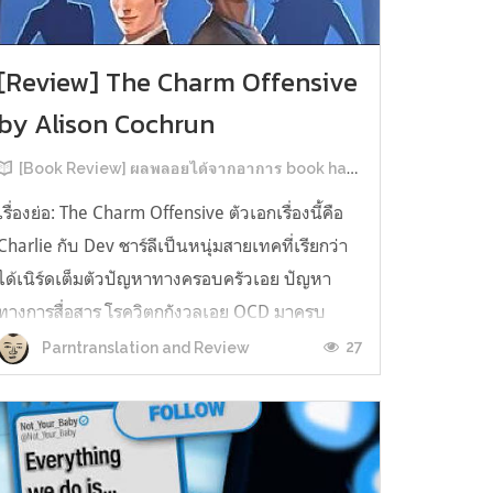
[Review] The Charm Offensive
by Alison Cochrun
[Book Review] ผลพลอยได้จากอาการ book hangover หลังอ่านสารพัน MM Romance
เรื่องย่อ: The Charm Offensive ตัวเอกเรื่องนี้คือ
Charlie กับ Dev ชาร์ลีเป็นหนุ่มสายเทคที่เรียกว่า
ได้เนิร์ดเต็มตัวปัญหาทางครอบครัวเอย ปัญหา
ทางการสื่อสาร โรควิตกกังวลเอย OCD มาครบ
เรียกได้ว่าครบองค์ประกอบความโอตะ เขาทั้งไม่
27
Parntranslation and Review
เชื่อในรักแท้ ไม่เคยมีความสัมพันธ์ในเชิงโรแมนติก
กับใคร หรืออาจเรียกว่าไม่เคยรู...