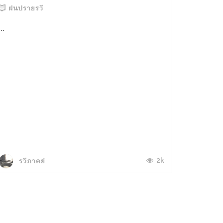
ฝนปรายรวี
...
2k
รวีภาคย์