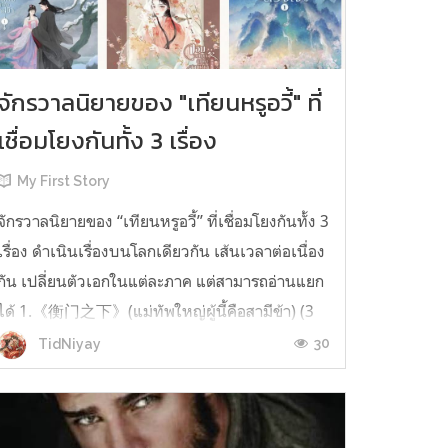
จักรวาลนิยายของ "เทียนหรูอวี้" ที่
เชื่อมโยงกันทั้ง 3 เรื่อง
My First Story
จักรวาลนิยายของ “เทียนหรูอวี้” ที่เชื่อมโยงกันทั้ง 3
เรื่อง ดำเนินเรื่องบนโลกเดียวกัน เส้นเวลาต่อเนื่อง
กัน เปลี่ยนตัวเอกในแต่ละภาค แต่สามารถอ่านแยก
ได้ 1.《衡门之下》(แม่ทัพใหญ่ผู้นี้คือสามีข้า) (3
เล่มจบ) เป็นเรื่องที่เกิดก่อน เล่าเรื่องของ ฝูถิง กับ
30
TidNiyay
หลี่ชีฉือ ที่ต้องแต่งงานกันก่อนจะใช้ชีวิตห่างไกล
กัน...