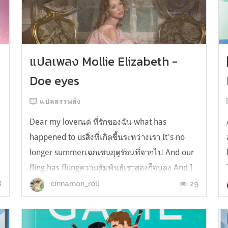
y
แปลเพลง Mollie Elizabeth -
Doe eyes
แปลสรรพสิ่ง
Dear my loverแด่ ที่รักของฉัน what has
happened to usสิ่งที่เกิดขึ้นระหว่างเรา It's no
longer summerเฉกเช่นฤดูร้อนที่จากไป And our
fling has flungความสัมพันธ์เราสองก็จบลง And I
still spin your recordsแต่ฉันยังเล่นเพลงโปรดของ
8
29
cinnamon_roll
คุณบนแผ่นเสียงไวนิล And You still feel like
homeในใจฉัน ตัวตนคุณก็ยังอบอ...