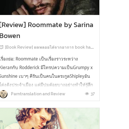
[Review] Roommate by Sarina
Bowen
[Book Review] ผลพลอยได้จากอาการ book hangover หลังอ่านสารพัน MM Romance
เรื่องย่อ: Roommate เป็นเรื่องราวระหว่าง
Kieranกับ Rodderick มีโทรปความเป็นGrumpy x
Sunshine เบาๆ คีรันเป็นคนในตระกูลShipleyอัน
โด่งดังประจำเมือง แต่มีปมด้อยบางอย่างทำให้รู้สึก
ว่าพ่อรักพี่ชายมากกว่าตัวเองเสมอ จึงดิ้นรนอยาก
37
Parntranslation and Review
ออกมาอยู่คนเดียวเพื่อให้หลุดจากอิทธิพลของที่
บ้าน และไล่ตามความฝันการเป็นกราฟฟิ...