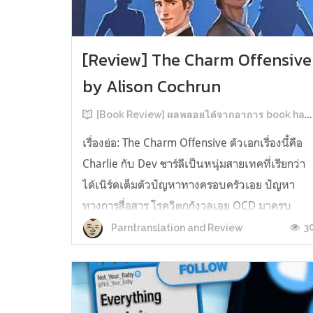
[Review] The Charm Offensive
by Alison Cochrun
[Book Review] ผลพลอยได้จากอาการ book hangover หลังอ่านสารพัน MM Romance
เรื่องย่อ: The Charm Offensive ตัวเอกเรื่องนี้คือ
Charlie กับ Dev ชาร์ลีเป็นหนุ่มสายเทคที่เรียกว่า
ได้เนิร์ดเต็มตัวปัญหาทางครอบครัวเอย ปัญหา
ทางการสื่อสาร โรควิตกกังวลเอย OCD มาครบ
เรียกได้ว่าครบองค์ประกอบความโอตะ เขาทั้งไม่
3
Parntranslation and Review
เชื่อในรักแท้ ไม่เคยมีความสัมพันธ์ในเชิงโรแมนติ
กับใคร หรืออาจเรียกว่าไม่เคยรู...