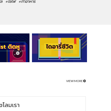
ปล
#ไซไฟ
#ทำอาหาร
VIEW MORE
ชโลมเรา