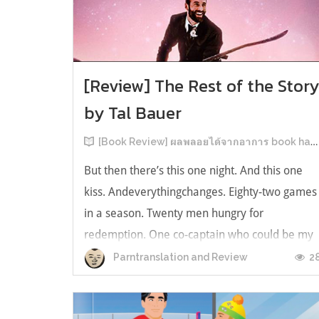
[Review] The Rest of the Stor
by Tal Bauer
[Book Review] ผลพลอยได้จากอาการ book hangover หลังอ่านสารพัน MM Romance
But then there’s this one night. And this one
kiss. Andeverythingchanges. Eighty-two games
in a season. Twenty men hungry for
redemption. One co-captain who could be my
forever. This is the rest of the story. หลังอ่าน
2
Parntranslation and Review
แบบฟีลกู้ดติดๆ กันแล้ว เลยอยากได้ความแสบ
ทรวงในชีวิตบ้าง (หาเรื่อง!) เล่มนี้คู่หูเอ...