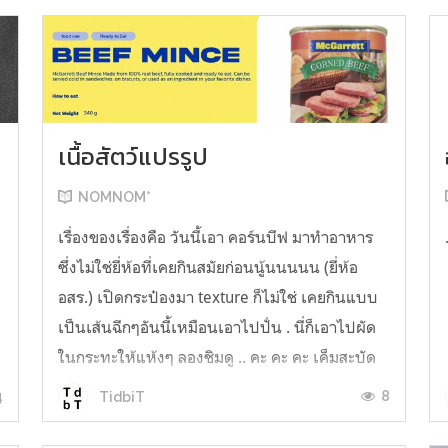
เนื้อสัตว์แปรรูป
NOMNOM*
น
เรื่องของเรื่องคือ วันนี้เอา คอร์นบีฟ มาทำอาหาร
ซึ่งไม่ใช่ยี่ห้อที่เคยกินสมัยก่อนนู้นนนนน (ยี่ห้อ
อสร.) เปิดกระป๋องมา texture ก็ไม่ใช่ เคยกินแบบ
เป็นเส้นฉีกๆอันนี้เหมือนเอาไปปั่น . นี่ก็เอาไปผัด
ในกระทะให้แห้งๆ ลองชิมดู .. คะ คะ คะ เค็มสะบัด
O o" ... แบบใช้โควต้ากินโซเดียมทั้งสัปดาห์
4
8
TidbiT
ต้องหาผักนึ่ง ...