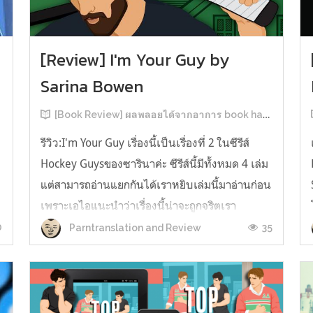
[Review] I'm Your Guy by
Sarina Bowen
[Book Review] ผลพลอยได้จากอาการ book hangover หลังอ่านสารพัน MM Romance
รีวิว:I'm Your Guy เรื่องนี้เป็นเรื่องที่ 2 ในซีรีส์
Hockey Guysของซารินาค่ะ ซีรีส์นี้มีทั้งหมด 4 เล่ม
แต่สามารถอ่านแยกกันได้เราหยิบเล่มนี้มาอ่านก่อน
เพราะเอไอแนะนำว่าเรื่องนี้น่าจะถูกจริตเรา
มากกว่า555 เรื่องนี้เป็นเรื่องราวของ TOMMASO
0
35
Parntranslation and Review
ก
นักกีฬาฮอกกี้ NHL กับ Carter มัณฑนากรมือฉมัง
ทอมมาโซเพิ่งโดนเทร...