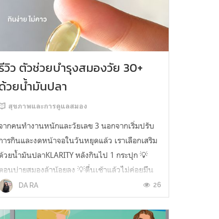
รีวิว ตัวช่วยบำรุงสมองวัย 30+
ด้วยน้ำมันปลา
สุขภาพและการดูแลสมอง
จากคนทำงานหนักและวัยเลข 3 นอกจากเริ่มปรับ
การกินและงดหน้าจอในวันหยุดแล้ว เราเลือกเสริม
ด้วยน้ำมันปลาKLARITY หลังกินไป 1 กระปุก 💡
ตอนบ่ายสมองล้าน้อยลง 💡ตื่นเช้าแล้วไม่ค่อยมึน
หัว 💡ไอเดียไม่ตัน ยิ่งทำงานสาย Content แนะนำ
26
DA RA
ว่าควรมี ชอบตรงที่ไม่มีกลิ่นคาวเลย กินง่ายสุด
ตั้งแต่เคยกินน้ำมันปลามาเลย ใครที่เคยกิ...