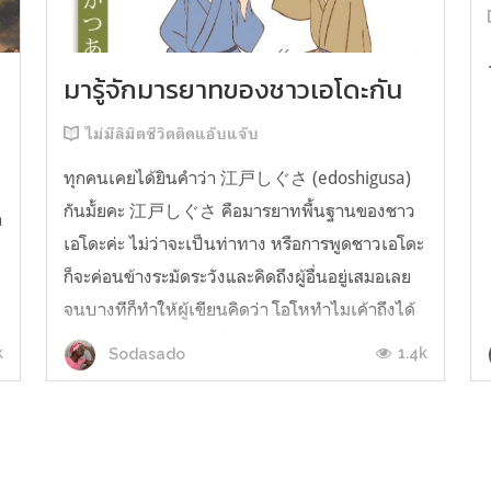
มารู้จักมารยาทของชาวเอโดะกัน
ไม่มีลิมิตชีวิตติดแอ๊บแจ๊บ
ทุกคนเคยได้ยินคำว่า 江戸しぐさ (edoshigusa)
กันมั้ยคะ 江戸しぐさ คือมารยาทพื้นฐานของชาว
า
เอโดะค่ะ ไม่ว่าจะเป็นท่าทาง หรือการพูดชาวเอโดะ
ก็จะค่อนข้างระมัดระวังและคิดถึงผู้อื่นอยู่เสมอเลย
จนบางทีก็ทำให้ผู้เขียนคิดว่า โอโหทำไมเค้าถึงได้
คิดถึงคนอื่นได้ขนาดนี้นะอยากรู้มั้ยคะว่าชาวเอโดะ
k
1.4k
Sodasado
มารยาทดีขนาดไหน มาลองอ่านกันได้เ...