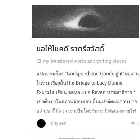
ขอให้โชคดี ราตรีสวัสดิ์
my translated works and writing pieces
แปลจากเรื่อง “Godspeed and Goodnight”ผลงา
ในรวมเรื่องสั้นThe Bridge to Lucy Dunne
Exurb1a เขียน จอนอ แปล Reven บรรณาธิการ *
เขาตื่นมาในสภาพล่อนจ้อน ลิ้นแห้งติดเพดานปาก
แล้วเขาก็คิดว่า เราเป็นใครกันนะ มีท่อและสายไฟ
อยู่ในตัว เกิดความรู้สึกอยากฉี่ และแม้ตัวเขาจะ
rchyuan
เหยียดตรง ก็มีแต่ความมืดมิดอยู่เบื้องหน้...