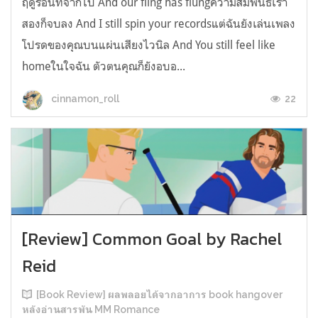
ฤดูร้อนที่จากไป And our fling has flungความสัมพันธ์เรา
สองก็จบลง And I still spin your recordsแต่ฉันยังเล่นเพลง
โปรดของคุณบนแผ่นเสียงไวนิล And You still feel like
homeในใจฉัน ตัวตนคุณก็ยังอบอ...
22
cinnamon_roll
[Review] Common Goal by Rachel
Reid
[Book Review] ผลพลอยได้จากอาการ book hangover
หลังอ่านสารพัน MM Romance