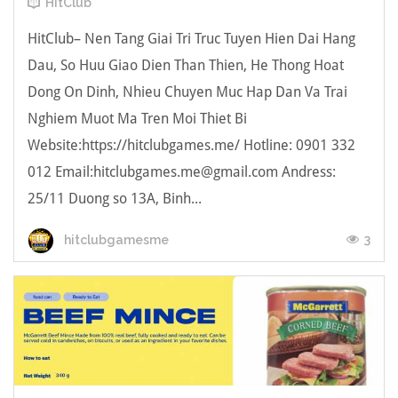
HitClub
HitClub– Nen Tang Giai Tri Truc Tuyen Hien Dai Hang
Dau, So Huu Giao Dien Than Thien, He Thong Hoat
Dong On Dinh, Nhieu Chuyen Muc Hap Dan Va Trai
Nghiem Muot Ma Tren Moi Thiet Bi
Website:https://hitclubgames.me/ Hotline: 0901 332
012 Email:
hitclubgames.me@gmail.com
Andress:
25/11 Duong so 13A, Binh...
3
hitclubgamesme