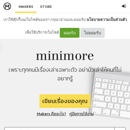
MAKERS
STORE
เราใช้คุ๊กกี้บนเว็บไซต์ของเรา กรุณาอ่านและยอมรับ
นโยบายความเป็นส่วนตัว
เพื่อใช้บริการเว็บไซต์
ยอมรับ
ไม่ยอมรับ
เพราะทุกคนมีเรื่องเล่าเฉพาะตัว อย่ามัวเล่าให้คนที่ไม่
อยากรู้
เขียนเรื่องของคุณ
Makers คืออะไร?
คู่มือการใช้งาน