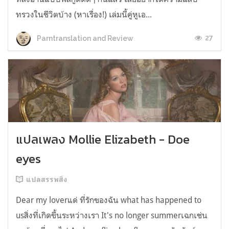
ทรวงในชีวิตบ้าง (หาเรื่อง!) เล่มนี้คู่หูเอ...
27
Parntranslation and Review
แปลเพลง Mollie Elizabeth - Doe
eyes
แปลสรรพสิ่ง
Dear my loverแด่ ที่รักของฉัน what has happened to
usสิ่งที่เกิดขึ้นระหว่างเรา It's no longer summerเฉกเช่น