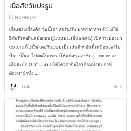
เนื้อสัตว์แปรรูป
NOMNOM*
เรื่องของเรื่องคือ วันนี้เอา คอร์นบีฟ มาทำอาหาร ซึ่งไม่ใช่
ยี่ห้อที่เคยกินสมัยก่อนนู้นนนนน (ยี่ห้อ อสร.) เปิดกระป๋องมา
texture ก็ไม่ใช่ เคยกินแบบเป็นเส้นฉีกๆอันนี้เหมือนเอาไป
ปั่น . นี่ก็เอาไปผัดในกระทะให้แห้งๆ ลองชิมดู .. คะ คะ คะ
เค็มสะบัด O o" ... แบบใช้โควต้ากินโซเดียมทั้งสัปดาห์
ต้องหาผักนึ่ง ...
6
TidbiT