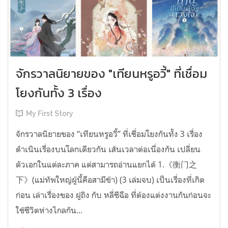
จักรวาลนิยายของ "เทียนหรูอวี้" ที่เชื่อม
โยงกันทั้ง 3 เรื่อง
My First Story
จักรวาลนิยายของ “เทียนหรูอวี้” ที่เชื่อมโยงกันทั้ง 3 เรื่อง
ดำเนินเรื่องบนโลกเดียวกัน เส้นเวลาต่อเนื่องกัน เปลี่ยน
ตัวเอกในแต่ละภาค แต่สามารถอ่านแยกได้ 1.《衡门之
下》(แม่ทัพใหญ่ผู้นี้คือสามีข้า) (3 เล่มจบ) เป็นเรื่องที่เกิด
ก่อน เล่าเรื่องของ ฝูถิง กับ หลี่ชีฉือ ที่ต้องแต่งงานกันก่อนจะ
ใช้ชีวิตห่างไกลกัน...