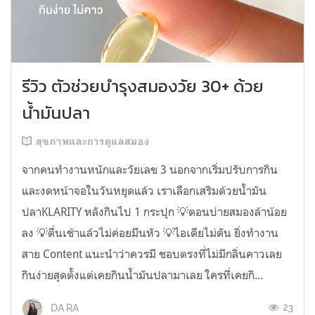
รีวิว ตัวช่วยบำรุงสมองวัย 30+ ด้วย
น้ำมันปลา
สุขภาพและการดูแลสมอง
จากคนทำงานหนักและวัยเลข 3 นอกจากเริ่มปรับการกิน
และงดหน้าจอในวันหยุดแล้ว เราเลือกเสริมด้วยน้ำมัน
ปลาKLARITY หลังกินไป 1 กระปุก 💡ตอนบ่ายสมองล้าน้อย
ลง 💡ตื่นเช้าแล้วไม่ค่อยมึนหัว 💡ไอเดียไม่ตัน ยิ่งทำงาน
สาย Content แนะนำว่าควรมี ชอบตรงที่ไม่มีกลิ่นคาวเลย
กินง่ายสุดตั้งแต่เคยกินน้ำมันปลามาเลย ใครที่เคยกิ...
23
DA RA