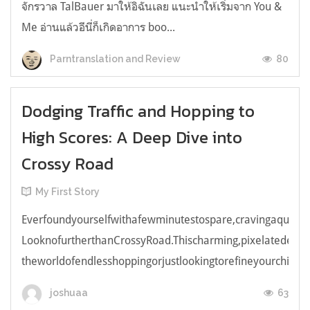
จักรวาล TalBauer มาให้อิฉันเลย แนะนำให้เริ่มจาก You &
Me อ่านแล้วอีนี่ก็เกิดอาการ boo...
80
Parntranslation and Review
Dodging Traffic and Hopping to
High Scores: A Deep Dive into
Crossy Road
My First Story
Everfoundyourselfwithafewminutestospare,cravingaquick,e
LooknofurtherthanCrossyRoad.Thischarming,pixelatedendl
theworldofendlesshoppingorjustlookingtorefineyourchicken
63
joshuaa