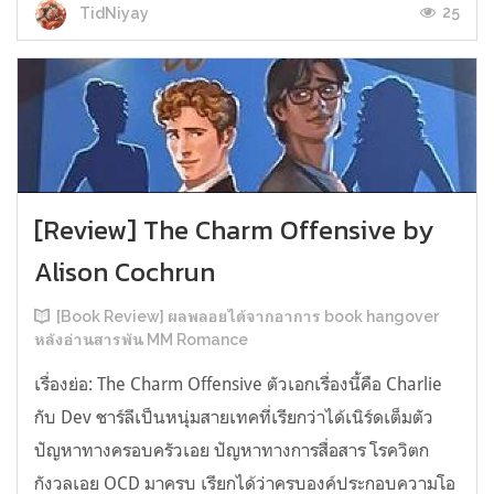
25
TidNiyay
[Review] The Charm Offensive by
Alison Cochrun
[Book Review] ผลพลอยได้จากอาการ book hangover
หลังอ่านสารพัน MM Romance
เรื่องย่อ: The Charm Offensive ตัวเอกเรื่องนี้คือ Charlie
กับ Dev ชาร์ลีเป็นหนุ่มสายเทคที่เรียกว่าได้เนิร์ดเต็มตัว
ปัญหาทางครอบครัวเอย ปัญหาทางการสื่อสาร โรควิตก
กังวลเอย OCD มาครบ เรียกได้ว่าครบองค์ประกอบความโอ