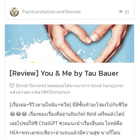
51
Parntranslation and Review
[Review] You & Me by Tau Bauer
[Book Review] ผลพลอยได้จากอาการ book hangover
หลังอ่านสารพัน MM Romance
[เรื่องย่อ+รีวิวตามใจฉัน+หวีด] นี่ดิชั้นทำอะไรลงไปกับชีวิต
😂😂😂 เรื่องของเรื่องคืออ่านRachel Reid เสร็จแล้วไฮป์
เลยไปขอให้ชี ChatGPT ช่วยแนะนำเรื่องอื่นต่อ โจทย์คือ
HEA+พระเอกธงเขียว+อ่านจบแล้วมีความสุข นางก็โยน