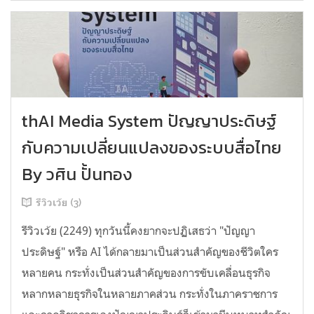
thAI Media System ปัญญาประดิษฐ์
กับความเปลี่ยนแปลงของระบบสื่อไทย
By วศิน ปั้นทอง
รีวิวเว้ย (3)
รีวิวเว้ย (2249) ทุกวันนี้คงยากจะปฏิเสธว่า "ปัญญา
ประดิษฐ์" หรือ AI ได้กลายมาเป็นส่วนสำคัญของชีวิตใคร
หลายคน กระทั่งเป็นส่วนสำคัญของการขับเคลื่อนธุรกิจ
หลากหลายธุรกิจในหลายภาคส่วน กระทั่งในภาคราชการ