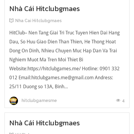
Nhà Cái Hitclubgmaes
Nha Cai Hitclubgmaes
HitClub– Nen Tang Giai Tri Truc Tuyen Hien Dai Hang
Dau, So Huu Giao Dien Than Thien, He Thong Hoat
Dong On Dinh, Nhieu Chuyen Muc Hap Dan Va Trai
Nghiem Muot Ma Tren Moi Thiet Bi
Website:https://hitclubgames.me/ Hotline: 0901 332
012 Email:
hitclubgames.me@gmail.com
Andress:
25/11 Duong so 13A, Binh...
4
hitclubgamesme
Nhà Cái Hitclubgmaes