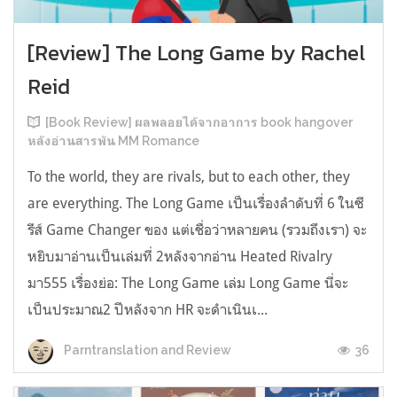
[Review] The Long Game by Rachel
Reid
[Book Review] ผลพลอยได้จากอาการ book hangover
หลังอ่านสารพัน MM Romance
To the world, they are rivals, but to each other, they
are everything. The Long Game เป็นเรื่องลำดับที่ 6 ในซี
รีส์ Game Changer ของ แต่เชื่อว่าหลายคน (รวมถึงเรา) จะ
หยิบมาอ่านเป็นเล่มที่ 2หลังจากอ่าน Heated Rivalry
มา555 เรื่องย่อ: The Long Game เล่ม Long Game นี่จะ
เป็นประมาณ2 ปีหลังจาก HR จะดำเนินเ...
36
Parntranslation and Review