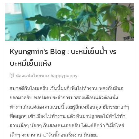
Kyungmin's Blog : บะหมี่เย็นน้ำ vs
บะหมี่เย็นแห้ง
ห้องแปลไทยของ happypuppy
สบายดีกันไหมครับ..วันนี้ผมก็เพิ่งไปทำงานเพลงกับมินฮ
ยอกมาครับ พอปลดประจำการมาสองเดือนแล้วต้องนั่ง
ทำงานกันแค่สองคนแบบนี้ เลยรู้สึกเหมือนคู่สามีภรรยาแก่ๆ
ที่ส่งลูกๆ เข้าเมืองไปทำงาน แล้วหันมาปลูกผลไม้ทำไร่ทำ
สวนเล็กๆ น้อยๆ กันสองคนเลยครับ ได้แต่คิดว่า "เมื่อไหร่
เด็กๆ จะมาหาน้า.."วันนี้ก่อนเริ่มงาน มินฮย...