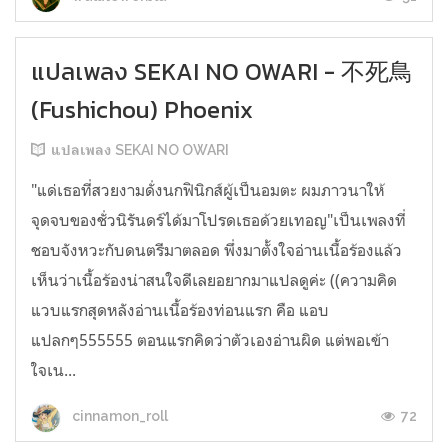
แปลเพลง SEKAI NO OWARI - 不死鳥
(Fushichou) Phoenix
แปลเพลง SEKAI NO OWARI
"แด่เธอที่สวยงามดั่งนกฟินิกส์ผู้เป็นอมตะ ผมภาวนาให้
จุดจบของชั่วนิรันดร์ได้มาโปรดเธอด้วยเทอญ"เป็นเพลงที่
ชอบจังหวะกับดนตรีมาตลอด พึ่งมาตั้งใจอ่านเนื้อร้องแล้ว
เห็นว่าเนื้อร้องน่าสนใจดีเลยอยากมาแปลดูค่ะ ((ความคิด
แวบแรกสุดหลังอ่านเนื้อร้องท่อนแรก คือ แอบ
แปลกๆ555555 ตอนแรกคิดว่าตัวเองอ่านผิด แต่พอเข้า
ใจเน...
72
cinnamon_roll