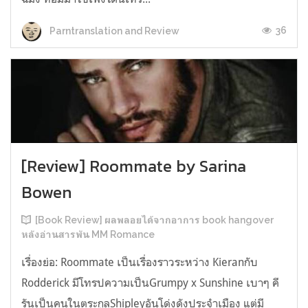
36
Parntranslation and Review
[Review] Roommate by Sarina
Bowen
[Book Review] ผลพลอยได้จากอาการ book hangover
หลังอ่านสารพัน MM Romance
เรื่องย่อ: Roommate เป็นเรื่องราวระหว่าง Kieranกับ
Rodderick มีโทรปความเป็นGrumpy x Sunshine เบาๆ คี
รันเป็นคนในตระกูลShipleyอันโด่งดังประจำเมือง แต่มี