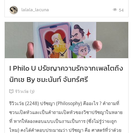
54
lalala_lacuna
I Philo U ปรัชญาความรักจากเพลโตถึง
นิทเช By ชมะนันท์ จันทร์ศรี
รีวิวเว้ย (3)
รีวิวเว้ย (2248) ปรัชญา (Philosophy) คืออะไร ? คำถามที่
ชวนเปิดหัวและเป็นคำถามเปิดหัวของวิชาปรัชญาในหลาย
ที่ หากให้ลองตอบแบบเป็นงานเป็นการ (ซึ่งไม่รู้ว่าจะถูก
ไหม) คงได้คำตอบประมาณว่า ปรัชญา คือ ศาสตร์ที่ว่าด้วย