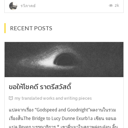
2k
รวีภาคย์
RECENT POSTS
ขอให้โชคดี ราตรีสวัสดิ์
my translated works and writing pieces
แปลจากเรื่อง “Godspeed and Goodnight”ผลงานในรวม
เรื่องสั้นThe Bridge to Lucy Dunne Exurb1a เขียน จอนอ
แปล Reven บรรณาธิการ * เขาตื่นมาในสภาพล่อนจ้อน ลิ้น