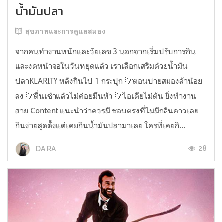
น้ำมันปลา
สุขภาพและการดูแลสมอง
จากคนทำงานหนักและวัยเลข 3 นอกจากเริ่มปรับการกิน
และงดหน้าจอในวันหยุดแล้ว เราเลือกเสริมด้วยน้ำมัน
ปลาKLARITY หลังกินไป 1 กระปุก 💡ตอนบ่ายสมองล้าน้อย
ลง 💡ตื่นเช้าแล้วไม่ค่อยมึนหัว 💡ไอเดียไม่ตัน ยิ่งทำงาน
สาย Content แนะนำว่าควรมี ชอบตรงที่ไม่มีกลิ่นคาวเลย
กินง่ายสุดตั้งแต่เคยกินน้ำมันปลามาเลย ใครที่เคยกิ...
28
DA RA