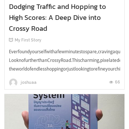
Dodging Traffic and Hopping to
High Scores: A Deep Dive into
Crossy Road
My First Story
Everfoundyourselfwithafewminutestospare,cravingaquick,e
LooknofurtherthanCrossyRoad.Thischarming,pixelatedendl
theworldofendlesshoppingorjustlookingtorefineyourchicken
66
joshuaa