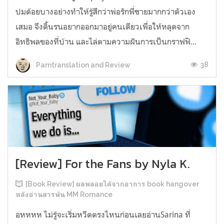
ปมด้อยบางอย่างทำให้รู้สึกว่าพ่อรักพี่ชายมากกว่าตัวเอง
เสมอ จึงดิ้นรนอยากออกมาอยู่คนเดียวเพื่อให้หลุดจาก
อิทธิพลของที่บ้าน และไล่ตามความฝันการเป็นกราฟฟิ...
38
Parntranslation and Review
[Review] For the Fans by Nyla K.
[Book Review] ผลพลอยได้จากอาการ book hangover
หลังอ่านสารพัน MM Romance
อหหหห ไม่รู้จะเริ่มหวีดตรงไหนก่อนเลยอ่านSarina ที่