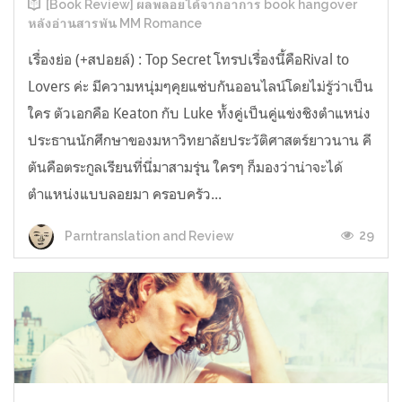
[Book Review] ผลพลอยได้จากอาการ book hangover
หลังอ่านสารพัน MM Romance
เรื่องย่อ (+สปอยล์) : Top Secret โทรปเรื่องนี้คือRival to
Lovers ค่ะ มีความหนุ่มๆคุยแซ่บกันออนไลน์โดยไม่รู้ว่าเป็น
ใคร ตัวเอกคือ Keaton กับ Luke ทั้งคู่เป็นคู่แข่งชิงตำแหน่ง
ประธานนักศึกษาของมหาวิทยาลัยประวัติศาสตร์ยาวนาน คี
ตันคือตระกูลเรียนที่นี่มาสามรุ่น ใครๆ ก็มองว่าน่าจะได้
ตำแหน่งแบบลอยมา ครอบครัว...
29
Parntranslation and Review