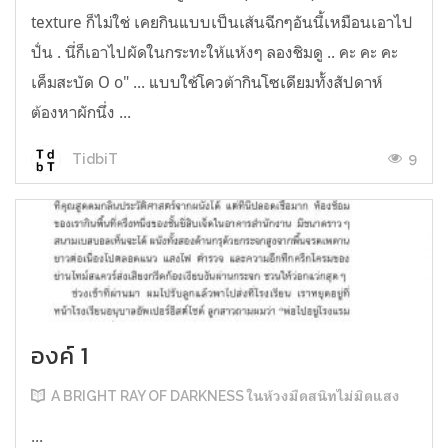
texture ก็ไม่ใช่ เคยกินแบบเป็นเส้นฉีกๆอันนี้เหมือนเอาไป
ปั่น . นี่ก็เอาไปผัดในกระทะให้แห้งๆ ลองชิมดู .. คะ คะ คะ
เค็มสะบัด O o" ... แบบใช้โควต้ากินโซเดียมทั้งสัปดาห์
ต้องหาผักนึ่ง ...
9
TidbiT
องค์ 1
A BRIGHT RAY OF DARKNESS ในห้วงมืดสนิทไม่มิดแสง
...