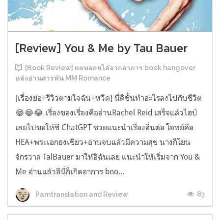
[Review] You & Me by Tau Bauer
[Book Review] ผลพลอยได้จากอาการ book hangover
หลังอ่านสารพัน MM Romance
[เรื่องย่อ+รีวิวตามใจฉัน+หวีด] นี่ดิชั้นทำอะไรลงไปกับชีวิต
😂😂😂 เรื่องของเรื่องคืออ่านRachel Reid เสร็จแล้วไฮป์
เลยไปขอให้ชี ChatGPT ช่วยแนะนำเรื่องอื่นต่อ โจทย์คือ
HEA+พระเอกธงเขียว+อ่านจบแล้วมีความสุข นางก็โยน
จักรวาล TalBauer มาให้อิฉันเลย แนะนำให้เริ่มจาก You &
Me อ่านแล้วอีนี่ก็เกิดอาการ boo...
83
Parntranslation and Review