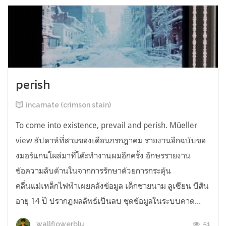
perish
incarnate (crimson stain)
To come into existence, prevail and perish. Müeller
view สัปดาห์ที่สามของเดือนกรกฎาคม รายงานอีกฉบับขอ
งมอร์แกนโผล่มาที่โต๊ะทำงานผมอีกครั้ง อักษรรายงาน
ข้อความลับด้านในจากการรักษาด้วยการกระตุ้น
คลื่นแม่เหล็กไฟฟ้าเผยคลังข้อมูล เด็กชายนาม ลูเซียน บีสัน
อายุ 14 ปี ปรากฏผลลัพธ์เป็นลบ ชุดข้อมูลในระบบคาด...
51
wallflowerblu