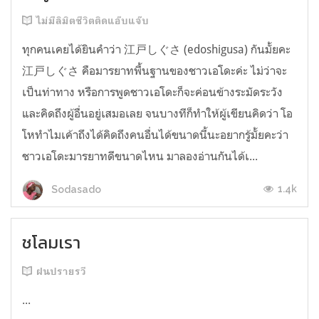
ไม่มีลิมิตชีวิตติดแอ๊บแจ๊บ
ทุกคนเคยได้ยินคำว่า 江戸しぐさ (edoshigusa) กันมั้ยคะ
江戸しぐさ คือมารยาทพื้นฐานของชาวเอโดะค่ะ ไม่ว่าจะ
เป็นท่าทาง หรือการพูดชาวเอโดะก็จะค่อนข้างระมัดระวัง
และคิดถึงผู้อื่นอยู่เสมอเลย จนบางทีก็ทำให้ผู้เขียนคิดว่า โอ
โหทำไมเค้าถึงได้คิดถึงคนอื่นได้ขนาดนี้นะอยากรู้มั้ยคะว่า
ชาวเอโดะมารยาทดีขนาดไหน มาลองอ่านกันได้เ...
1.4k
Sodasado
ชโลมเรา
ฝนปรายรวี
...