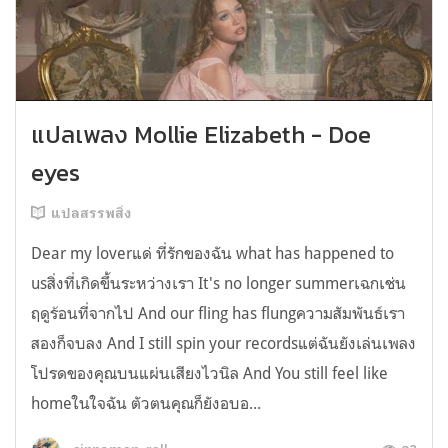
แปลเพลง Mollie Elizabeth - Doe
eyes
แปลสรรพสิ่ง
Dear my loverแด่ ที่รักของฉัน what has happened to
usสิ่งที่เกิดขึ้นระหว่างเรา It's no longer summerเฉกเช่น
ฤดูร้อนที่จากไป And our fling has flungความสัมพันธ์เรา
สองก็จบลง And I still spin your recordsแต่ฉันยังเล่นเพลง
โปรดของคุณบนแผ่นเสียงไวนิล And You still feel like
homeในใจฉัน ตัวตนคุณก็ยังอบอ...