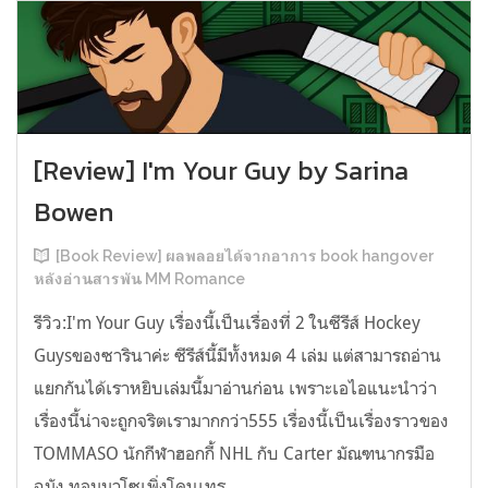
[Review] I'm Your Guy by Sarina
Bowen
[Book Review] ผลพลอยได้จากอาการ book hangover
หลังอ่านสารพัน MM Romance
รีวิว:I'm Your Guy เรื่องนี้เป็นเรื่องที่ 2 ในซีรีส์ Hockey
Guysของซารินาค่ะ ซีรีส์นี้มีทั้งหมด 4 เล่ม แต่สามารถอ่าน
แยกกันได้เราหยิบเล่มนี้มาอ่านก่อน เพราะเอไอแนะนำว่า
เรื่องนี้น่าจะถูกจริตเรามากกว่า555 เรื่องนี้เป็นเรื่องราวของ
TOMMASO นักกีฬาฮอกกี้ NHL กับ Carter มัณฑนากรมือ
ฉมัง ทอมมาโซเพิ่งโดนเทร...