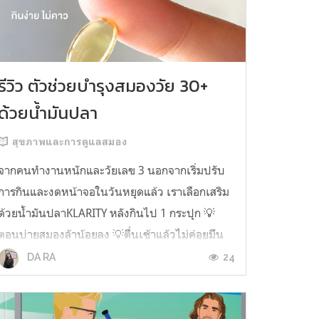
รีวิว ตัวช่วยบำรุงสมองวัย 30+
ด้วยน้ำมันปลา
สุขภาพและการดูแลสมอง
จากคนทำงานหนักและวัยเลข 3 นอกจากเริ่มปรับ
การกินและงดหน้าจอในวันหยุดแล้ว เราเลือกเสริม
ด้วยน้ำมันปลาKLARITY หลังกินไป 1 กระปุก 💡
ตอนบ่ายสมองล้าน้อยลง 💡ตื่นเช้าแล้วไม่ค่อยมึน
หัว 💡ไอเดียไม่ตัน ยิ่งทำงานสาย Content แนะนำ
24
DA RA
ว่าควรมี ชอบตรงที่ไม่มีกลิ่นคาวเลย กินง่ายสุด
ตั้งแต่เคยกินน้ำมันปลามาเลย ใครที่เคยกิ...