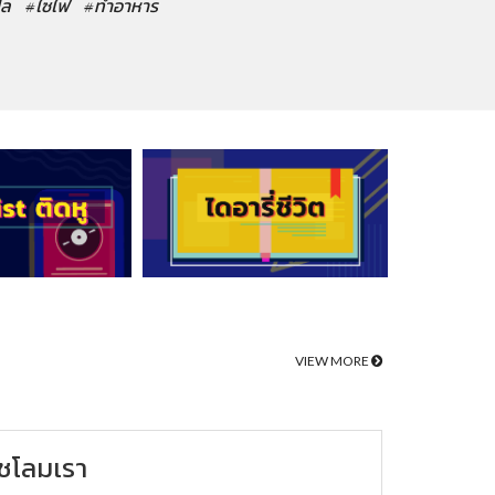
ปล
#ไซไฟ
#ทำอาหาร
VIEW MORE
ชโลมเรา