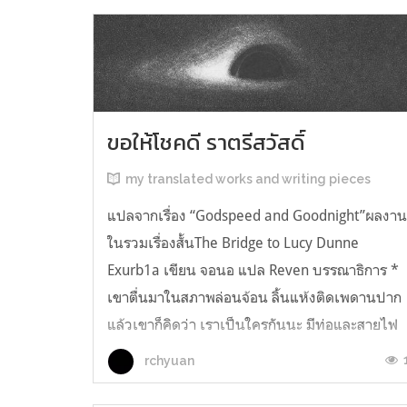
ขอให้โชคดี ราตรีสวัสดิ์
my translated works and writing pieces
แปลจากเรื่อง “Godspeed and Goodnight”ผลงา
ในรวมเรื่องสั้นThe Bridge to Lucy Dunne
Exurb1a เขียน จอนอ แปล Reven บรรณาธิการ *
เขาตื่นมาในสภาพล่อนจ้อน ลิ้นแห้งติดเพดานปาก
แล้วเขาก็คิดว่า เราเป็นใครกันนะ มีท่อและสายไฟ
อยู่ในตัว เกิดความรู้สึกอยากฉี่ และแม้ตัวเขาจะ
rchyuan
เหยียดตรง ก็มีแต่ความมืดมิดอยู่เบื้องหน้...