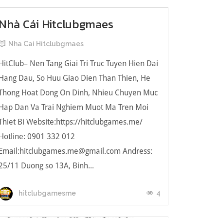
Nhà Cái Hitclubgmaes
Nha Cai Hitclubgmaes
HitClub– Nen Tang Giai Tri Truc Tuyen Hien Dai
Hang Dau, So Huu Giao Dien Than Thien, He
Thong Hoat Dong On Dinh, Nhieu Chuyen Muc
Hap Dan Va Trai Nghiem Muot Ma Tren Moi
Thiet Bi Website:https://hitclubgames.me/
Hotline: 0901 332 012
Email:
hitclubgames.me@gmail.com
Andress:
25/11 Duong so 13A, Binh...
4
hitclubgamesme