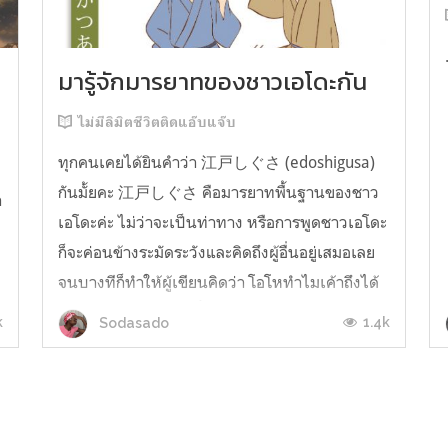
มารู้จักมารยาทของชาวเอโดะกัน
ไม่มีลิมิตชีวิตติดแอ๊บแจ๊บ
ทุกคนเคยได้ยินคำว่า 江戸しぐさ (edoshigusa)
กันมั้ยคะ 江戸しぐさ คือมารยาทพื้นฐานของชาว
า
เอโดะค่ะ ไม่ว่าจะเป็นท่าทาง หรือการพูดชาวเอโดะ
ก็จะค่อนข้างระมัดระวังและคิดถึงผู้อื่นอยู่เสมอเลย
จนบางทีก็ทำให้ผู้เขียนคิดว่า โอโหทำไมเค้าถึงได้
คิดถึงคนอื่นได้ขนาดนี้นะอยากรู้มั้ยคะว่าชาวเอโดะ
k
1.4k
Sodasado
มารยาทดีขนาดไหน มาลองอ่านกันได้เ...