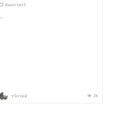
ฝนปรายรวี
...
2k
รวีภาคย์