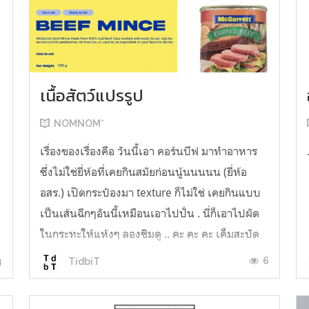
เนื้อสัตว์แปรรูป
NOMNOM*
เรื่องของเรื่องคือ วันนี้เอา คอร์นบีฟ มาทำอาหาร
ซึ่งไม่ใช่ยี่ห้อที่เคยกินสมัยก่อนนู้นนนนน (ยี่ห้อ
อสร.) เปิดกระป๋องมา texture ก็ไม่ใช่ เคยกินแบบ
เป็นเส้นฉีกๆอันนี้เหมือนเอาไปปั่น . นี่ก็เอาไปผัด
ในกระทะให้แห้งๆ ลองชิมดู .. คะ คะ คะ เค็มสะบัด
O o" ... แบบใช้โควต้ากินโซเดียมทั้งสัปดาห์
4
6
TidbiT
ต้องหาผักนึ่ง ...