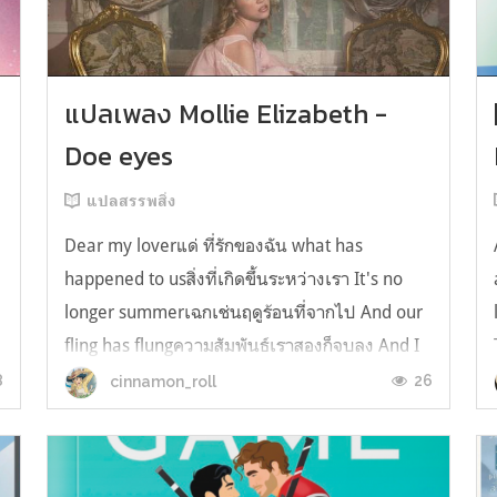
y
แปลเพลง Mollie Elizabeth -
Doe eyes
แปลสรรพสิ่ง
Dear my loverแด่ ที่รักของฉัน what has
happened to usสิ่งที่เกิดขึ้นระหว่างเรา It's no
longer summerเฉกเช่นฤดูร้อนที่จากไป And our
fling has flungความสัมพันธ์เราสองก็จบลง And I
still spin your recordsแต่ฉันยังเล่นเพลงโปรดของ
8
26
cinnamon_roll
คุณบนแผ่นเสียงไวนิล And You still feel like
homeในใจฉัน ตัวตนคุณก็ยังอบอ...