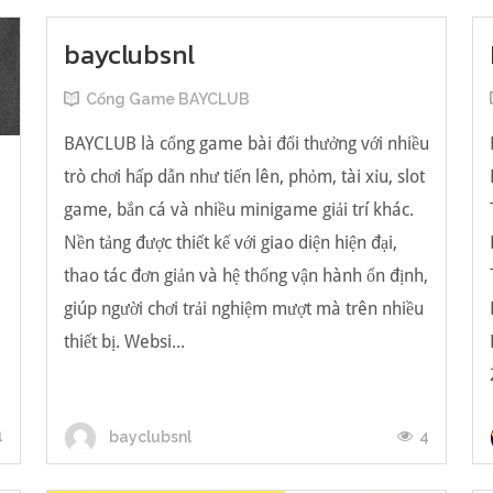
bayclubsnl
Cổng Game BAYCLUB
BAYCLUB là cổng game bài đổi thưởng với nhiều
trò chơi hấp dẫn như tiến lên, phỏm, tài xỉu, slot
game, bắn cá và nhiều minigame giải trí khác.
Nền tảng được thiết kế với giao diện hiện đại,
น
thao tác đơn giản và hệ thống vận hành ổn định,
giúp người chơi trải nghiệm mượt mà trên nhiều
thiết bị. Websi...
1
4
bayclubsnl