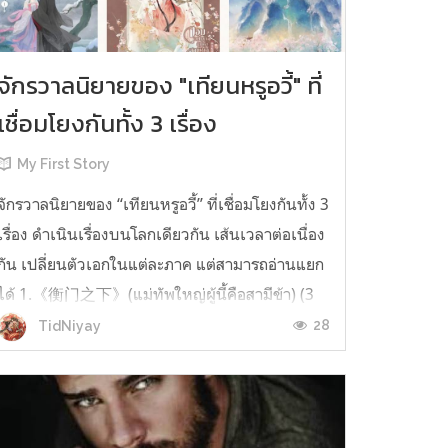
จักรวาลนิยายของ "เทียนหรูอวี้" ที่
เชื่อมโยงกันทั้ง 3 เรื่อง
My First Story
จักรวาลนิยายของ “เทียนหรูอวี้” ที่เชื่อมโยงกันทั้ง 3
เรื่อง ดำเนินเรื่องบนโลกเดียวกัน เส้นเวลาต่อเนื่อง
กัน เปลี่ยนตัวเอกในแต่ละภาค แต่สามารถอ่านแยก
ได้ 1.《衡门之下》(แม่ทัพใหญ่ผู้นี้คือสามีข้า) (3
เล่มจบ) เป็นเรื่องที่เกิดก่อน เล่าเรื่องของ ฝูถิง กับ
28
TidNiyay
หลี่ชีฉือ ที่ต้องแต่งงานกันก่อนจะใช้ชีวิตห่างไกล
กัน...