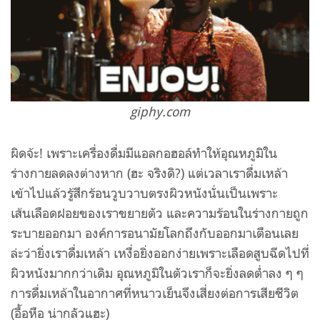
giphy.com
ผิดจ้ะ! เพราะเครื่องดื่มมีแอลกอฮอล์ทำให้อุณหภูมิใน
ร่างกายลดลงต่างหาก (ฮะ จริงดิ?) แต่เวลาเราดื่มเหล้า
เข้าไปแล้วรู้สึกร้อนวูบวาบตรงผิวหนังนั่นเป็นเพราะ
เส้นเลือดฝอยของเราขยายตัว และความร้อนในร่างกายถูก
ระบายออกมา องค์การอนามัยโลกถึงกับออกมาเตือนเลย
ล่ะว่ายิ่งเราดื่มเหล้า เหงื่อยิ่งออกง่ายเพราะเลือดสูบฉีดไปที่
ผิวหนังมากกว่าเดิม อุณหภูมิในตัวเราก็จะยิ่งลดต่ำลง ๆ ๆ
การดื่มเหล้าในอากาศที่หนาวเย็นจึงเสี่ยงต่อการเสียชีวิต
(อื้อหือ น่ากลัวแฮะ)