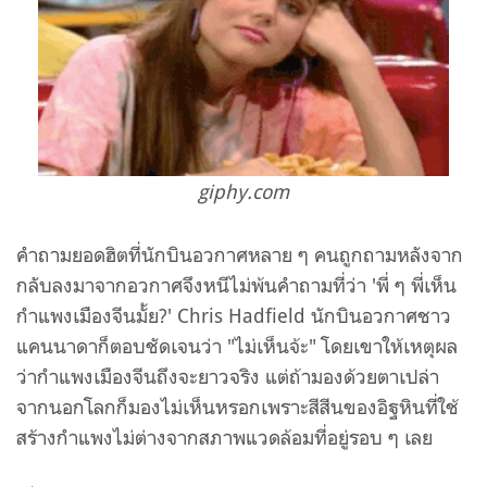
giphy.com
คำถามยอดฮิตที่นักบินอวกาศหลาย ๆ คนถูกถามหลังจาก
กลับลงมาจากอวกาศจึงหนีไม่พ้นคำถามที่ว่า 'พี่ ๆ พี่เห็น
กำแพงเมืองจีนมั้ย?' Chris Hadfield นักบินอวกาศชาว
แคนนาดาก็ตอบชัดเจนว่า "ไม่เห็นจ้ะ" โดยเขาให้เหตุผล
ว่ากำแพงเมืองจีนถึงจะยาวจริง แต่ถ้ามองด้วยตาเปล่า
จากนอกโลกก็มองไม่เห็นหรอกเพราะสีสีนของอิฐหินที่ใช้
สร้างกำแพงไม่ต่างจากสภาพแวดล้อมที่อยู่รอบ ๆ เลย