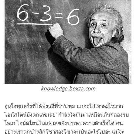
knowledge.boxza.com
อุ่นใจทุกครั้งที่ได้ฟังวลีที่ว่า'แหม แกจะไปเอาอะไรมาก
ไอน์สไตน์ยังตกเลขเลย' กำลังใจมันมาเหมือนลั่นกลองรบ
โอเค ไอน์สไตน์ไม่เก่งเลขยังประสบความสำเร็จได้ คน
อย่างเราตกบ้างสักวิชาสองวิชาจะเป็นอะไรไปอ่ะ แม้จะ