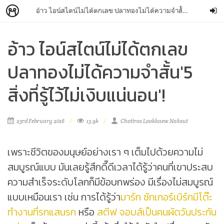
อ้าว ไอน์สไตน์ไม่ได้ตกเลข ปลาทองไม่ได้ความจำสั้น'5 สิ่งที่รู้ไว้ไม่เงิบแน่นอน'!
อ้าว ไอน์สไตน์ไม่ได้ตกเลข
ปลาทองไม่ได้ความจำสั้น'5
สิ่งที่รู้ไว้ไม่เงิบแน่นอน'!
23rd February 2016
13.9k
Chotiros Lookkaew Naksut
เพราะชีวิตของมนุษย์อย่างเรา ๆ เต็มไปด้วยความไม่
สมบูรณ์แบบ มันเลยรู้สึกดี๊ดีเวลาได้รู้ว่าคนที่เขาประสบ
ความสำเร็จระดับโลกก็มีข้อบกพร่อง มีเรื่องไม่สมบูรณ์
แบบเหมือนเรา เช่น การได้รู้ว่า
มาร์ก ซักเกอร์เบิร์กมีโต๊ะ
ทำงานที่รกแสนรก
หรือ
สตีฟ จอบส์เป็นคนผัดวันประกัน