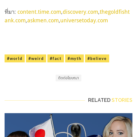
ที่มา:
content.time.com
,
discovery.com
,
thegoldfisht
ank.com
,
askmen.com
,
universetoday.com
#world
#weird
#fact
#myth
#believe
ติดต่อโฆษณา
RELATED
STORIES