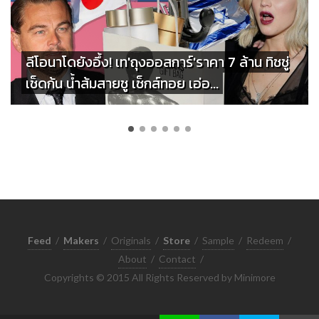
ลีโอนาโดยังอึ้ง! เท'ถุงออสการ์'ราคา 7 ล้าน ทิชชู่
เช็ดก้น น้ำส้มสายชู เซ็กส์ทอย เอ่อ...
Feed
/
Makers
/
Originals
/
Store
/
Sample
/
Redeem
/
About
/
Contact
/
Copyrights © 2015 All Rights Reserved by Minimore