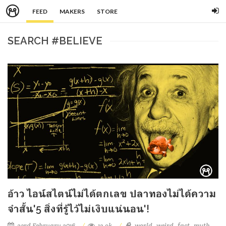
FEED
MAKERS
STORE
SEARCH #BELIEVE
อ้าว ไอน์สไตน์ไม่ได้ตกเลข ปลาทองไม่ได้ความ
จำสั้น'5 สิ่งที่รู้ไว้ไม่เงิบแน่นอน'!
23rd February 2016
13.9k
world
weird
fact
myth