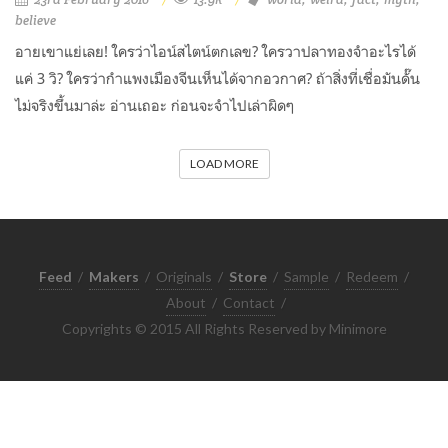
believe
อายเขาแย่เลย! ใครว่าไอน์สไตน์ตกเลข? ใครวาปลาทองจำอะไรได้
แค่ 3 วิ? ใครว่ากำแพงเมืองจีนเห็นได้จากอวกาศ? ถ้าสิ่งที่เชื่อมันดั๊น
ไม่จริงขึ้นมาล่ะ อ่านเถอะ ก่อนจะจำไปเล่าผิดๆ
LOAD MORE
Feed
/
Makers
/
Originals
/
Store
/
Sample
/
Redeem
/
About
/
Contact
/
Copyrights © 2015 All Rights Reserved by Minimore