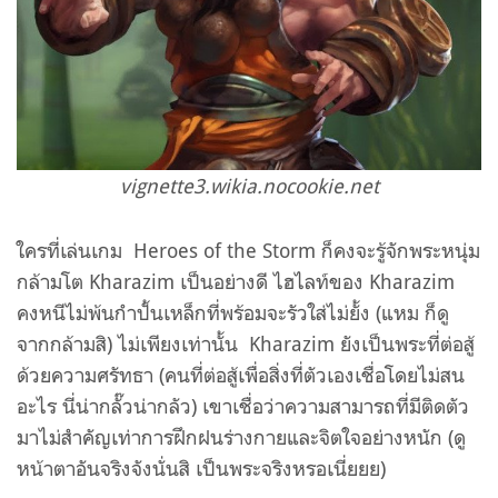
vignette3.wikia.nocookie.net
ใครที่เล่นเกม Heroes of the Storm ก็คงจะรู้จักพระหนุ่ม
กล้ามโต
Kharazim เป็นอย่างดี ไฮไลท์ของ
Kharazim
คงหนีไม่พ้นกำปั้นเหล็กที่พร้อมจะรัวใส่ไม่ยั้ง (แหม ก็ดู
จากกล้ามสิ) ไม่เพียงเท่านั้น
Kharazim ยังเป็นพระที่ต่อสู้
ด้วยความศรัทธา (คนที่ต่อสู้เพื่อสิ่งที่ตัวเองเชื่อโดยไม่สน
อะไร นี่น่ากลั๊วน่ากลัว) เขาเชื่อว่าความสามารถที่มีติดตัว
มาไม่สำคัญเท่าการฝึกฝนร่างกายและจิตใจอย่างหนัก (ดู
หน้าตาอันจริงจังนั่นสิ เป็นพระจริงหรอเนี่ยยย)