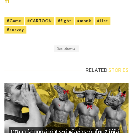
m
#Game
#CARTOON
#fight
#monk
#List
#survey
ติดต่อโฆษณา
RELATED
STORIES
(18++) รู้ทันทุกคำด่า! ระยำคือชั่วระดับไหน? ให้ใส่