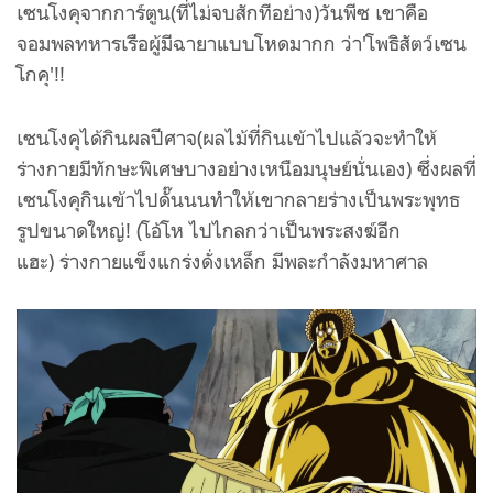
เซนโงคุ
จากการ์ตูน(ที่ไม่จบสักทีอย่าง)วันพีซ เขา
คือ
จอมพลทหารเรือผู้มีฉายาแบบโหดมากก ว่า'โพธิสัตว์
เซน
โกคุ'!!
เซนโงคุได้กินผลปีศาจ(ผลไม้ที่กินเข้าไปแล้วจะทำให้
ร่างกายมีทักษะพิเศษบางอย่างเหนือมนุษย์นั่นเอง) ซึ่งผลที่
เซนโงคุกินเข้าไปดั๊นนนทำให้เขากลายร่างเป็นพระพุทธ
รูปขนาดใหญ่! (โอ้โห ไปไกลกว่าเป็นพระสงฆ์อีก
แฮะ)
ร่างกายแข็งแกร่งดั่งเหล็ก มีพละกำลังมหาศาล