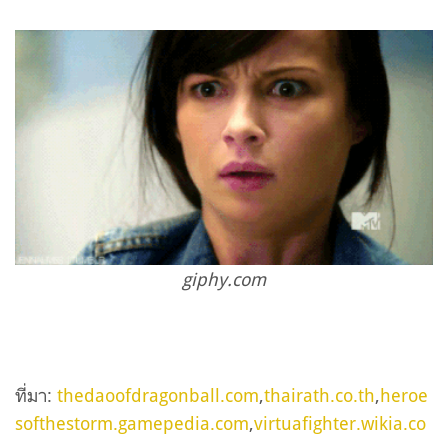
giphy.com
ที่มา:
thedaoofdragonball.com
,
thairath.co.th
,
heroe
softhestorm.gamepedia.com
,
virtuafighter.wikia.co