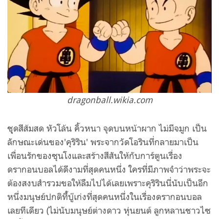
dragonball.wikia.com
ชุุดสีส้มสด หัวโล้น คิ้วหนา จุดบนหน้าผาก ไม่มีจมูก เป็น
ลักษณะเด่นของ'คุริริน' พระจากวัดโอรินที่กลายมาเป็น
เพื่อนรักของซุนโงและสร้างสีสันให้กับการ์ตูนเรื่อง
ดรากอนบอลได้ดีงามที่สุดคนหนึ่ง ใครที่มีภาพจำว่าพระจะ
ต้องสงบสำรวมขอให้ลืมไปได้เลยเพราะคุริรินนี่นับเป็นอีก
หนึ่งมนุษย์ปกติที่้บู๊เก่งที่สุดคนหนึ่งในเรื่องดรากอนบอล
เลยทีเดียว (ไม่นับมนุษย์ต่างดาว หุ่นยนต์ ลูกหลานชาวไซ