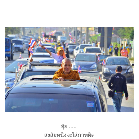
อุ้ย .....
สงสัยหนิงจะใส่ภาพผิด