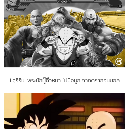
1.คุริริน: พระนักบู๊คิ้วหนา ไม่มีจมูก จากดรากอนบอล