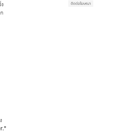
้ง
ติดต่อโฆษณา
อก
ิง
r."