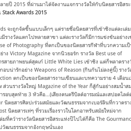
ปลายปี 2015 ที่ผ่านมาได้จัดงานแจกรางวัลให้กับนิตยสารอิสระ
น
Stack Awards 2015
จะถูกจัดขึ้นแบบเล็กๆ แต่รายชื่อนิตยสารที่เข้าชิงแต่ละเล่ม
มมีรางวัลแตกไปหลายสาขา แต่ละรางวัลก็มีการแข่งขันอย่างเ
Use of Photography ที่ตกเป็นของนิตยสารกีฬาที่บวกความเป
่าง Victory Magazine จากนิวยอร์ก รางวัล Best use of
ยสารสายภาพยนต์สุดเก๋ Little White Lies เข้าชิง แต่ก็พลาดรางว
อบน่ารักอย่าง Weapons of Reason (กินกันไม่ลงคู่นี้) รางวั
iction ตกเป็นของนิตยสารงานเขียนและบทความราย 4 เดือนเ
w ส่วนรางวัลใหญ่ Magazine of the Year ก็สู้กันอย่างสมน้ำส
เข้ารอบสุดท้าย 3 หัวคือ...(เสียงดนตรีบิลด์อารมณ์และสปอตไลต์
ur นิตยสารศิลปะร่วมสมัยและวัฒนธรรมจากเบอร์ลินที่กวาดราง
t นิตยสารเท่ๆ ที่รวมเรื่องราวในโลกอาหรับสมัยใหม่จาก
่มที่คว้ารางวัลนิตยสารอิสระแห่งปีไปได้ก็คือ The Gourman
ปวัฒนธรรมจากอังกฤษนั่นเอง