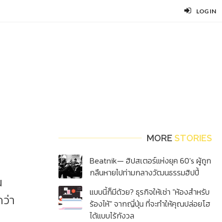
LOG IN
MORE
STORIES
Beatnik— ฮิปสเตอร์แห่งยุค 60's ผู้ถูก
กลืนหายไปท่ามกลางวัฒนธรรมฮิปปี้
น
แบบนี้ก็มีด้วย? ธุรกิจให้เช่า "ห้องสำหรับ
ว่า
ร้องไห้" จากญี่ปุ่น ที่จะทำให้คุณปล่อยโฮ
ได้แบบไร้กังวล