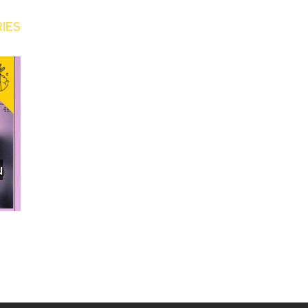
IES
Secret 7" เพลงเจ๋งประจำปีในปก
ถอนรื
น
ใหม่ โดยเหล่ากราฟิกดีไซเนอร์มือ
ศิลปะ
ฉมัง
สร้า