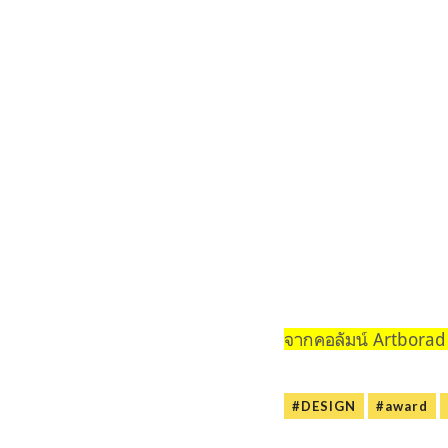
จากคอลัมน์ Artbora
#DESIGN
#award