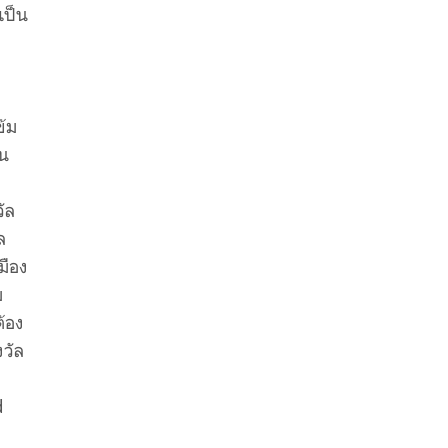
เป็น
ข้ม
็น
ัล
ล
มือง
ม
ต้อง
วัล
d