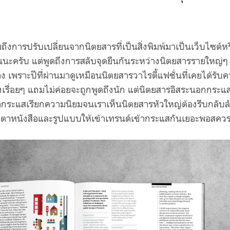
ึงการปรับเปลี่ยนจากนิตยสารที่เป็นสิ่งพิมพ์มาเป็นเว็บไซต์หร
กันนะครับ แต่พูดถึงการสลับจุดยืนกันระหว่างนิตยสารรายใหญ่ๆ
 เพราะปีที่ผ่านมาดูเหมือนนิตยสารวาไรตี้แฟชั่นที่เคยได้รับ
รื่อยๆ แถมไม่ค่อยจะถูกพูดถึงนัก แต่นิตยสารอิสระนอกกระแ
ำกระแสเรียกความนิยมจนเราเห็นนิตยสารหัวใหญ่ต้องรีบกลับ
น้าตาหนังสือและรูปแบบให้เข้าเทรนด์เข้ากระแสกันเยอะพอสคว