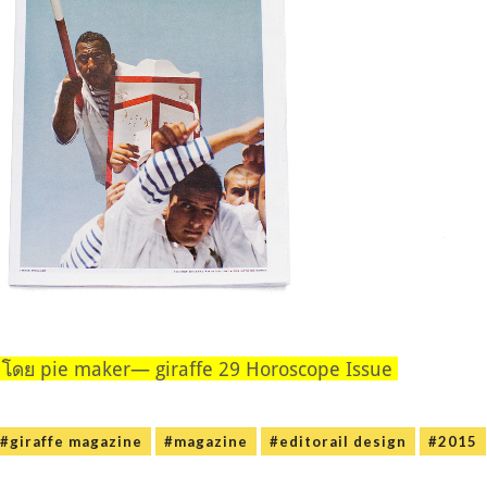
d โดย pie maker— giraffe 29 Horoscope Issue
#giraffe magazine
#magazine
#editorail design
#2015