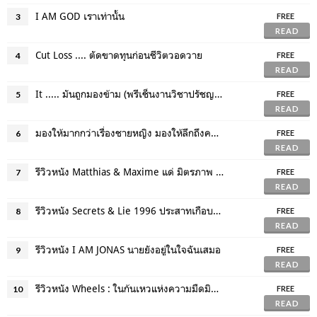
I AM GOD เราเท่านั้น
3
FREE
READ
Cut Loss .... ตัดขาดทุนก่อนชีวิตวอดวาย
4
FREE
READ
It ..... มันถูกมองข้าม (พรีเซ็นงานวิชาปรัชญาภาพยนตร์)
5
FREE
READ
มองให้มากกว่าเรื่องชายหญิง มองให้ลึกถึงความเป็นคน
6
FREE
READ
รีวิวหนัง Matthias & Maxime แด่ มิตรภาพ ความรักและการจากลา
7
FREE
READ
รีวิวหนัง Secrets & Lie 1996 ประสาทเกือบกินไปกับหนังอังกฤษ
8
FREE
READ
รีวิวหนัง I AM JONAS นายยังอยู่ในใจฉันเสมอ
9
FREE
READ
รีวิวหนัง Wheels : ในก้นเหวแห่งความมืดมิดนั้นมีความหวังรออยู่
10
FREE
READ