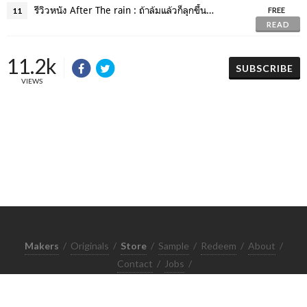
รีวิวหนัง After The rain : ถ้าล้มแล้วก็ลุกขึ้นใหม่เพราะฟ้าหลังฝนนั้นงดงามเสมอ
11
FREE
READ
11.2k
SUBSCRIBE
VIEWS
Makers
/
Originals
/
Store
/
Sample
/
Redeem
/
About
/
Contact
/
Jobs
/
Copyrights © 2015 All Rights Reserved by Minimore
ภาพและเนื้อหาในเว็บไซต์นี้เป็นงานมีลิขสิทธิ์ ห้ามทำซ้ำหรือดัดแปลง