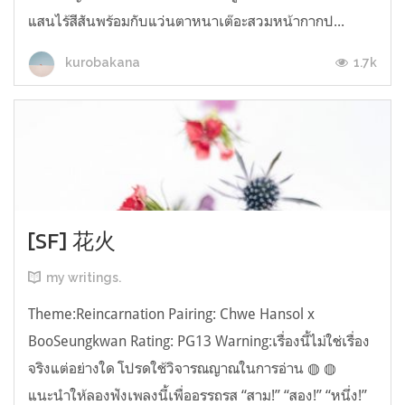
แสนไร้สีสันพร้อมกับแว่นตาหนาเต๊อะสวมหน้ากากป...
1.7k
kurobakana
[SF] 花火
my writings.
Theme:Reincarnation Pairing: Chwe Hansol x
BooSeungkwan Rating: PG13 Warning:เรื่องนี้ไม่ใช่เรื่อง
จริงแต่อย่างใด โปรดใช้วิจารณญาณในการอ่าน ◍ ◍
แนะนำให้ลองฟังเพลงนี้เพื่ออรรถรส “สาม!” “สอง!” “หนึ่ง!”