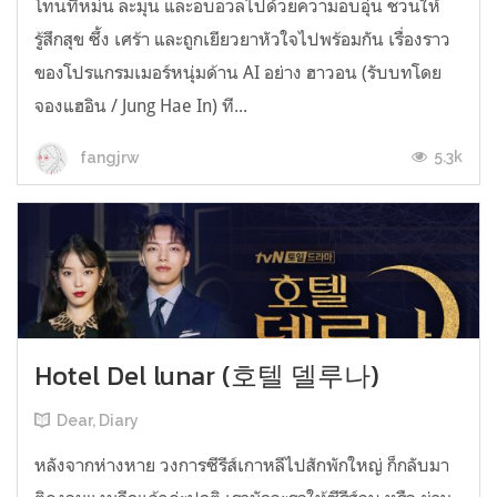
โทนที่หม่น ละมุน และอบอวลไปด้วยความอบอุ่น ชวนให้
รู้สึกสุข ซึ้ง เศร้า และถูกเยียวยาหัวใจไปพร้อมกัน เรื่องราว
ของโปรแกรมเมอร์หนุ่มด้าน AI อย่าง ฮาวอน (รับบทโดย
จองแฮอิน / Jung Hae In) ที...
5.3k
fangjrw
Hotel Del lunar (호텔 델루나)
Dear, Diary
หลังจากห่างหาย วงการซีรีส์เกาหลีไปสักพักใหญ่ ก็กลับมา