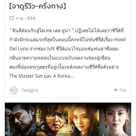
[จาดูรีวิว-ครึ่งทาง]
จาดู - ซีรีส์
" ยินดีต้อนรับสู่โฮเทล เดล ลูน่า " ปฏิเสธไม่ได้เลยว่าซีรี่ส์ที่
กำลังมีกระแสแรงที่สุดในตอนนี้คงหนีไม่พ้นซีรี่ส์เรื่อง Hotel
Del Luna จากช่อง tvN ซีรี่ส์แนวโรแมนซ์แฟนตาซีผสม
กลิ่นอายความหลอนในแบบฉบับผลงานของผู้เขียน
สองพี่น้องตระกูลฮงที่อยู่เบื้องหลังผลงานซีรี่ส์ชื่อดังอย่าง
The Master Sun และ A Korea...
741
fangjrw