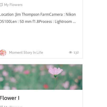
My Flowers
Location :Jim Thompson FarmCamera : Nikon
D5100Len : 50 mm f1.8Process : Lightroom ...
132
Moment Story In Life
Flower I