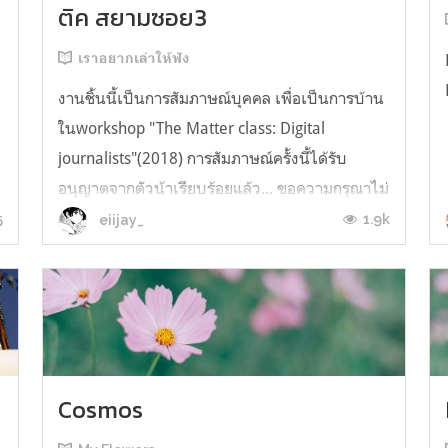
ติค สยามซอย3
เราอยากเล่าให้ฟัง
งานชิ้นนี้เป็นการสัมภาษณ์บุคคล เพื่อเป็นการบ้าน
ในworkshop "The Matter class: Digital
journalists"(2018) การสัมภาษณ์ครั้งนี้ได้รับ
อนุญาตจากตัวน้าเรียบร้อยแล้ว... ขอความกรุณาไม่
คัดลอก ดัดแปลงหรือบิดเบือนให้เกิดความเสียหาย
5
1.9k
eiijay_
แก่ตัวบุคคล และขอให้มีความสุขกับการอ่านค่ะ :)
ขอบคุณภาพจากMelon Pruksaท่ามกลางกา...
Cosmos