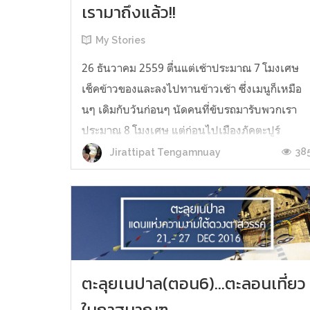
เรามาถึงแล้ว!!
My Stories
26 ธันวาคม 2559 ตื่นแต่เช้าประมาณ 7 โมงเศษ
เช็คข้าวของและลงไปทานข้าวเช้า ซึ่งเมนูก็เหมือ
นๆ เดิมกับวันก่อนๆ นัดคนที่ขับรถมารับพวกเรา
ประมาณ 8 โมงเศษ แต่ก่อนไปเมืองภัคตะปูร์
(Bhaktapur) (หาใน Google ชื่อภาษาไทยจะมี "บัก
38
Jirattipat Tengamnuay
ตะปูร์" และ "ปักตะปูร์") พวกเราจะแวะที่ "Changu
Narayan" กันก่อน เพราะสอบถามแล้วน่าจ...
ตะลุยเนปาล(ตอน6)...ตะลอนเที่ยว
ในกาฐมาณฑุ