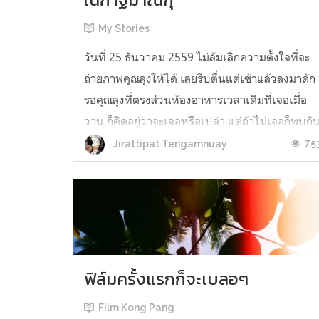
My Stories
วันที่ 25 ธันวาคม 2559 ไม่ล้มเลิกความตั้งใจที่จะ
ถ่ายภาพคุณลุงให้ได้ เลยรีบตื่นแต่เช้าแล้วลงมาดัก
รอคุณลุงที่ตรงส่วนห้องอาหารเวลาเดิมที่เจอเมื่อ
วาน ก็คิดอยู่ว่าจะเจอหรือเปล่า แต่ถ้าไม่เจอก็พบกั
ลำบากแล้ว เพราะเดี๋ยวเราก็ต้องออกไปข้างนอกทั้ง
75
Jirattipat Tengamnuay
วัน กลับมาก็หาโอกาสเจอยาก วันนี้วันคริสต์มาสก็
วางแผนไปเดินเท...
ฟิล์มครั้งแรกก็จะเบลอๆ
Film Kong Pang