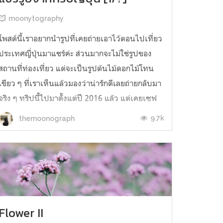
moonytography
โพสต์นี้เราอยากนำรูปที่เคยถ่ายเอาไว้ตอนไปเที่ยว
ประเทศญี่ปุ่นมาแชร์ค่ะ ส่วนมากจะไม่ใช่รูปของ
สถานที่ท่องเที่ยว แต่จะเป็นรูปต้นไม้ดอกไม้โทน
เขียว ๆ ที่เราเห็นแล้วมองว่าน่ารักดีเลยถ่ายกลับมา
จริง ๆ ทริปนี้ไปมาตั้งแต่ปี 2016 แล้ว แต่เคยเซฟ
รูปลง External Drive ไปแล้วก็ไม่เคยเอากลับมา
9.7k
themoonograph
เปิดอีกเลยจนเพิ่งว่างเคล...
Flower II