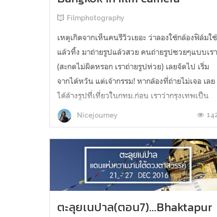
Filmphotography
เหตุเกิดจากเห็นคนรีวิวเยอะ ว่าลองใช้กล้องฟิล์มใช
แล้วทิ้ง มาถ่ายรูปแล้วสวย คนถ่ายรูปซวยๆแบบเร
(สะกดไม่ผิดหรอก เราถ่ายรูปห่วย) เลยจัดไป เริ่ม
จากไต้หวัน แต่เจ้ากรรม! หากล้องที่ถ่ายไม่เจอ เลย
ได้ล้างรูปที่เที่ยวในกทม.ก่อน เราว่ากรุงเทพเป็น
เมืองที่เหมาะกับรูปฟิล์มมากอะ จะว่าเพราะโบราณ
14
Nicejourney
หรอ ก็็ไม่น่าใช่ แต...
ตะลุยเนปาล(ตอน7)...Bhaktapur