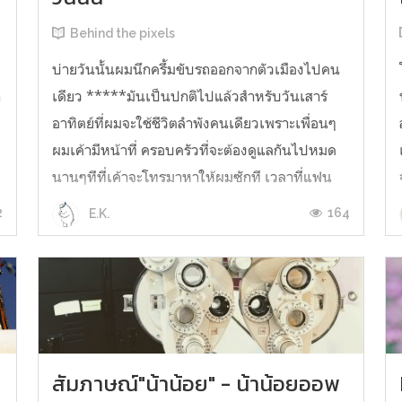
Behind the pixels
้
บ่ายวันนั้นผมนึกครึ้มขับรถออกจากตัวเมืองไปคน
า
เดียว *****มันเป็นปกติไปแล้วสำหรับวันเสาร์
อาทิตย์ที่ผมจะใช้ชีวิตลำพังคนเดียวเพราะเพื่อนๆ
ผมเค้ามีหน้าที่ ครอบครัวที่จะต้องดูแลกันไปหมด
นานๆทีที่เค้าจะโทรมาหาให้ผมซักที เวลาที่แฟน
เค้าไม่อยู่ และให้ผมไปช่วยเลี้ยงลูกตอนเค้ามีธุระที่
2
164
E.K.
ทำงานถึงจะเป็นเพื่อนที่เคยสนิ...
สัมภาษณ์"น้าน้อย" - น้าน้อยออพ