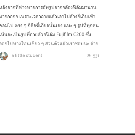
หลังจากที่ห่างหายการอัพรูปจากกล้องฟิล์มมานาน
มากกกกก เพราะเวลาถ่ายแล้วเอาไปล้างก็เก็บเข้า
คอมไป ตรง ๆ ก็คือขี้เกียจนั่นเอง แหะ ๆ รูปที่ทุกคน
เห็นจะเป็นรูปที่ถ่ายด้วยฟิล์ม Fujifilm C200 ซึ่ง
ออกไปทางโทนเขียว ๆ ส่วนตัวแล้วเราชอบนะ ถ่าย
วิวสวยมาก ยิ่งพวกวิวที่เป็นป่าเขา แม่น้ำ ออกเขียว
531
a little student
มันจะช่วยเสริมความสด ...