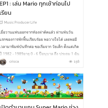
EP1 : เล่น Mario ทุกเช้าก่อนไป
เรียน
Music Producer Life
เมื่อวานแฟนออกจากห้องผ่าตัดแล้ว ผ่านพ้นวัน
แรกของการพักฟื้นเรียบร้อย พอวางใจได้ เลยพอมี
เวลามาพิมพ์บันทึกต่อ ขอเริ่มจาก วัยเด็ก ตั้งแต่เกิด
ปี 1982 - 1989อายุ 0 - 6 ปีอนุบาล ถึง ประถม 1 ฉัน
เกิดที่กรุงเทพฯ แต่ชีวิตวัยเด็กอยู่สระบุรีตอนนั้นจำ
156
crisca
อะไรได้น้อยมากๆ ความทรงจำเหมือนเป็น
fragment ชิ้นเล็กชิ้นน้อยม...
เปิดตำนานเกม Super Mario ช่าง