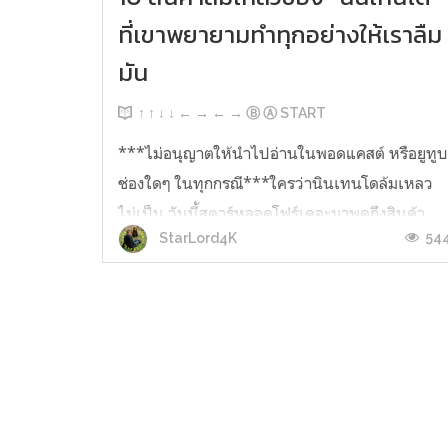
ที่เขาพยายามทำทุกอย่างให้เราลืม
มัน
↑ ↑ ↓ ↓ ← → ← → Ⓑ Ⓐ START
***ไม่อนุญาตให้นำไปอ่านในพอดแคสต์ หรือยูทู
ช่องใดๆ ในทุกกรณี***ใครว่านินเทนโดล้มเหลว
ไม่เป็น วันนี้สตาร์หลอดโฟร์เคจะมาพูดถึงสินค้า
54
StarLord4K
ของบริษัทเกมจากญี่ปุ่นที่เคยประสบความล้มเหลว
อย่างสิ้นเชิงและกลายเป็นตราบาปของบริษัทที่เขา
อยากให้พวกเราลืมๆ มันไปซะ 1. Nintendo 64DD
ในยุคสมัยที่เครื่องเกมอย่าง PlayStation...