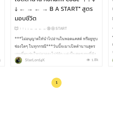
↓ ← → ← → B A START" สูตร
มอบชีวิต
↑ ↑ ↓ ↓ ← → ← → Ⓑ Ⓐ START
บ
***ไม่อนุญาตให้นำไปอ่านในพอดแคสต์ หรือยูทูบ
ช่องใดๆ ในทุกกรณี***วันนี้จะมาเปิดตำนานสูตร
เกมที่คนรุ่นใหม่อาจจะไม่รู้จัก แต่เป็นสูตรเกมที่ดัง
4
1.8k
StarLord4K
มากๆ และยังใช้กันแพร่หลายมาจนถึงปัจจุบัน เป็น
เหมือนป๊อบคัลเจอร์ที่หลายคนรู้จักและเอามาใช้
อ้างอิงกัน เรียกกันอย่างติดปากว่า Konami Code
1
หรือคนไทยเรียกกันว่า สูตรคอน...