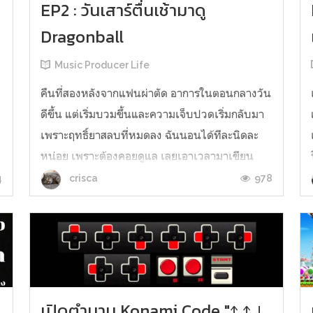
EP2 : วันเสาร์ตื่นเช้ามาดู
Dragonball
Music Producer Life
คืนที่สองหลังจากแฟนผ่าตัด อาการในตอนกลางวัน
ดีขึ้น แต่เริ่มบวมขึ้นและความเจ็บปวดเริ่มกลับมา
เพราะฤทธิ์ยาสลบที่หมดลง ฉันนอนได้ทีละนิดละ
หน่อย เพราะต้องคอยดูแล เลยเอาเวลามาเขียน
เรื่องนี้ต่อ ปี 1990-1994อายุ 7-11 ปีประถม 2-6 ฉัน
4
978
crisca
เพิ่งย้ายมาอยู่กรุงเทพฯ พ่อซื้อบ้านใหม่เป็นทาว
เฮ้าส์เล็กๆใกล้โรงเรียน อยู่กั...
เปิดตำนาน Konami Code "↑ ↑ ↓