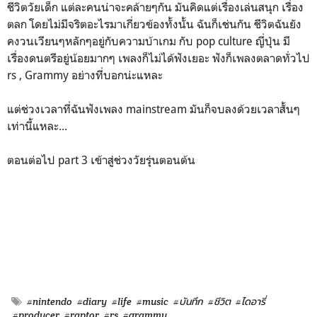
ชีวิตวัยเด็ก แต่ละคนน่าจะคล้ายๆกัน มันคิดแต่เรื่องเล่นสนุก เรื่อง
ตลก โดยไม่มีจริตอะไรมาเกี่ยวข้องทั้งนั้น ฉันก็เช่นกัน ชีวิตฉันยัง
คงวนเวียนๆหลักๆอยู่กับความบ้าเกม กับ pop culture ญี่ปุ่น มี
เรื่องดนตรีอยู่น้อยมากๆ เพลงก็ไม่ได้ฟังเยอะ ฟังก็เพลงตลาดทั่วไป
rs , Grammy อย่างที่บอกน่ะแหละ
แต่ช่วงเวลาที่ฉันฟังเพลง mainstream มันก็จบลงด้วยเวลาสั้นๆ
เท่านี้แหละ...
ตอนต่อไป part 3 เข้าสู่ช่วงวัยรุ่นตอนต้น
#nintendo
#diary
#life
#music
#บันทึก
#ชีวิต
#ไดอารี่
#producer
#raptor
#rs
#grammy