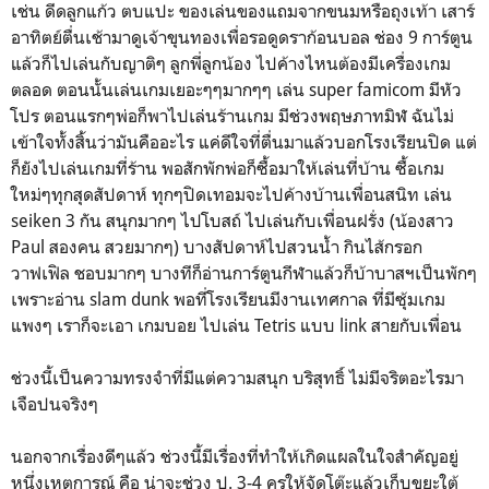
เช่น ดีดลูกแก้ว ตบแปะ ของเล่นของแถมจากขนมหรือถุงเท้า เสาร์
อาทิตย์ตื่นเช้ามาดูเจ้าขุนทองเพื่อรอดูดราก้อนบอล ช่อง 9 การ์ตูน
แล้วก็ไปเล่นกับญาติๆ ลูกพี่ลูกน้อง ไปค้างไหนต้องมีเครื่องเกม
ตลอด ตอนนั้นเล่นเกมเยอะๆๆมากๆๆ เล่น super famicom มีหัว
โปร ตอนแรกๆพ่อก็พาไปเล่นร้านเกม มีช่วงพฤษภาทมิฬ ฉันไม่
เข้าใจทั้งสิ้นว่ามันคืออะไร แค่ดีใจที่ตื่นมาแล้วบอกโรงเรียนปิด แต่
ก็ยังไปเล่นเกมที่ร้าน
พอสักพักพ่อก็ซื้อมาให้เล่นที่บ้าน ซื้อเกม
ใหม่ๆทุกสุดสัปดาห์ ทุกๆปิดเทอมจะไปค้างบ้านเพื่อนสนิท เล่น
seiken 3 กัน สนุกมากๆ ไปโบสถ์ ไปเล่นกับเพื่อนฝรั่ง (น้องสาว
Paul สองคน สวยมากๆ) บางสัปดาห์ไปสวนน้ำ กินไส้กรอก
วาฟเฟิล ชอบมากๆ บางทีก็อ่านการ์ตูนกีฬาแล้วก็บ้าบาสฯเป็นพักๆ
เพราะอ่าน slam dunk พอที่โรงเรียนมีงานเทศกาล ที่มีซุ้มเกม
แพงๆ เราก็จะเอา เกมบอย ไปเล่น Tetris แบบ link สายกับเพื่อน
ช่วงนี้เป็นความทรงจำที่มีแต่ความสนุก บริสุทธิ์ ไม่มีจริตอะไรมา
เจือปนจริงๆ
นอกจากเรื่องดีๆแล้ว ช่วงนี้มีเรื่องที่ทำให้เกิดแผลในใจสำคัญอยู่
หนึ่งเหตุการณ์ คือ น่าจะช่วง ป. 3-4 ครูให้จัดโต๊ะแล้วเก็บขยะใต้