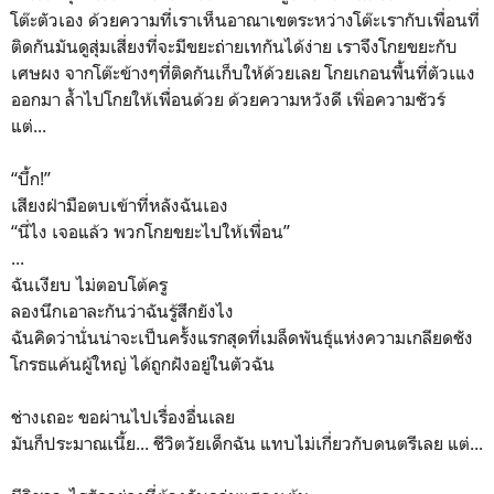
โต๊ะตัวเอง ด้วยความที่เราเห็นอาณาเขตระหว่างโต๊ะเรากับเพื่อนที่
ติดกันมันดูสุ่มเสี่ยงที่จะมีขยะถ่ายเทกันได้ง่าย เราจึงโกยขยะกับ
เศษผง จากโต๊ะข้างๆที่ติดกันเก็บให้ด้วยเลย โกยเกอนพื้นที่ตัวเแง
ออกมา ล้ำไปโกยให้เพื่อนด้วย ด้วยความหวังดี เพิ่อความชัวร์
แต่...
“บึ้ก!”
เสียงฝ่ามือตบเข้าที่หลังฉันเอง
“นี่ไง เจอแล้ว พวกโกยขยะไปให้เพื่อน”
...
ฉันเงียบ ไม่ตอบโต้ครู
ลองนึกเอาละกันว่าฉันรู้สึกยังไง
ฉันคิดว่านั่นน่าจะเป็นครั้งแรกสุดที่เมล็ดพันธุ์แห่งความเกลียดชัง
โกรธแค้นผู้ใหญ่ ได้ถูกฝังอยู่ในตัวฉัน
ช่างเถอะ ขอผ่านไปเรื่องอื่นเลย
มันก็ประมาณเนี้ย... ชีวิตวัยเด็กฉัน แทบไม่เกี่ยวกับดนตรีเลย แต่...