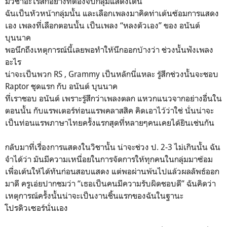
มีวิชาอะไรสักอย่างที่ต้องจับกลุ่มแสดงเต้น
ฉันเป็นหัวหน้ากลุ่มนั้น และเลือกเพลงมาคิดท่าเต้นซ้อมการแสดง
เอง เพลงที่เลือกตอนนั้น เป็นเพลง “หลงตัวเอง” ของ อนันต์
บุนนาค
พอนึกถึงเหตุการณ์นี้เลยพอทำให้นึกออกบ้างว่า ช่วงนั้นฟังเพลง
อะไร
น่าจะเป็นพวก RS , Grammy เป็นหลักนี่แหละ รู้สึกช่วงนั้นจะชอบ
Raptor ชุดแรก กับ อนันต์ บุนนาค
ที่เราชอบ อนันต์ เพราะรู้สึกว่าเพลงตลก แหวกแนวจากอย่างอื่นใน
ตอนนั้น กับแรพเตอร์ท่อนแรพคลาสสิค คิดเอาไว้ว่าใช่ นั่นน่าจะ
เป็นท่อนแรพภาษาไทยครั้งแรกสุดที่หลายๆคนเคยได้ยินเช่นกัน
กลับมาที่เรื่องการแสดงในวิชานั้น น่าจะช่วง ป. 2-3 ไม่เกินนั้น ฉัน
จำได้ว่า มันมีความเหนื่อยในการจัดการให้ทุกคนในกลุ่มมาซ้อม
เพื่อเต้นให้ได้ทันก่อนสอบแสดง แต่พอผ่านพ้นไปแล้วผลลัพธ์ออก
มาดี ครูเอ่ยปากชมว่า “เธอเป็นคนมีความรับผิดชอบดี” ฉันคิดว่า
เหตุการณ์ครั้งนั้นน่าจะเป็นงานชิ้นแรกของฉันในฐานะ
โปรดิวเซอร์นั่นเอง