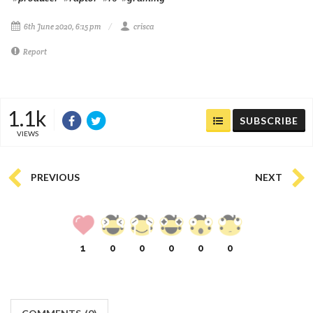
6th June 2020, 6:15 pm
crisca
Report
1.1k
SUBSCRIBE
VIEWS
PREVIOUS
NEXT
1
0
0
0
0
0