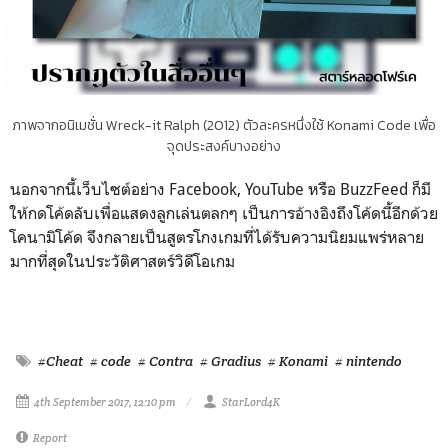
ภาพจากอนิเมชั่น Wreck-it Ralph (2012) ตัวละครหนึ่งใช้ Konami Code เพื่อ
จุดประสงค์บางอย่าง
นอกจากนี้เว็บไซต์อย่าง Facebook, YouTube หรือ BuzzFeed ก็มี
ให้กดโค้ดลับเพื่อแสดงลูกเล่นตลกๆ เป็นการอ้างอิงถึงโค้ดนี้อีกด้วย
โคนามิโค้ด จึงกลายเป็นสูตรโกงเกมที่ได้รับความนิยมแพร่หลาย
มากที่สุดในประวัติศาสตร์วิดีโอเกม
#Cheat
# code
# Contra
# Gradius
# Konami
# nintendo
4th September 2017, 12:10 pm
StarLord4K
Report