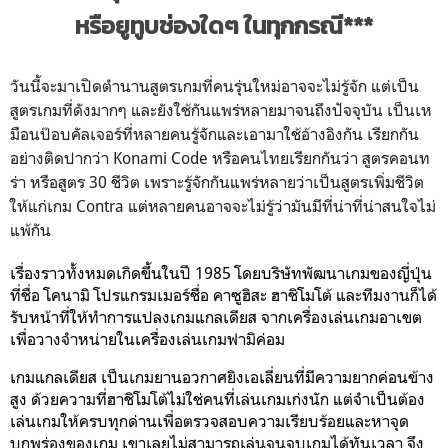
หรือยูทูบช่องใดๆ ในทุกกรณี***
วันนี้จะมาเปิดตำนานสูตรเกมที่คนรุ่นใหม่อาจจะไม่รู้จัก แต่เป็น
สูตรเกมที่ดังมากๆ และยังใช้กันแพร่หลายมาจนถึงปัจจุบัน เป็นเห
มือนป๊อบคัลเจอร์ที่หลายคนรู้จักและเอามาใช้อ้างอิงกัน เรียกกัน
อย่างติดปากว่า Konami Code หรือคนไทยเรียกกันว่า สูตรคอนท
ร่า หรือสูตร 30 ชีวิต เพราะรู้จักกันแพร่หลายว่าเป็นสูตรเพิ่มชีวิต
ให้แก่เกม Contra แต่หลายคนอาจจะไม่รู้ว่ามันมีที่น่าที่น่าสนใจไม่
แพ้กัน
เรื่องราวทั้งหมดเกิดขึ้นในปี 1985 โดยบริษัทพัฒนาเกมของญี่ปุ่น
ที่ชื่อ โคนามิ โปรแกรมเมอร์ชื่อ คาซูฮิสะ ฮาชิโมโต้ และทีมงานก็ได้
รับหน้าที่ให้ทำการแปลงเกมแกลเดียส จากเครื่องเล่นเกมอาเขต
เพื่อวางจำหน่ายในเครื่องเล่นเกมฟามิค่อม
เกมแกลเดียส เป็นเกมยานอวกาศยิงเอเลี่ยนที่มีความยากค่อนข้าง
สูง ด้วยความที่ฮาชิโมโต้ไม่ใช่คนที่เล่นเกมเก่งนัก แต่จำเป็นต้อง
เล่นเกมให้ครบทุกด่านเพื่อตรวจสอบความเรียบร้อยและหาจุด
บกพร่องของเกม เขาเลยไม่สามารถเล่นจนจบเกมได้ทันเวลา จึง