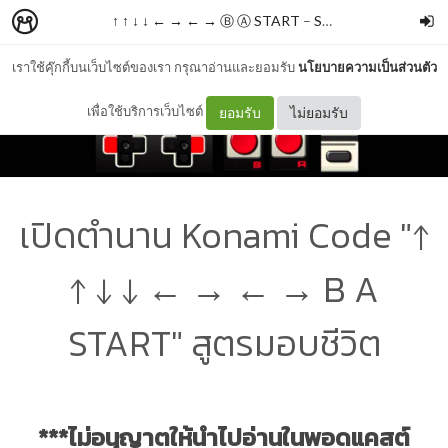
↑ ↑ ↓ ↓ ← → ← → Ⓑ Ⓐ START
–
StarLord4K
เราใช้คุ๊กกี้บนเว็บไซต์ของเรา กรุณาอ่านและยอมรับ
นโยบายความเป็นส่วนตัว
เพื่อใช้บริการเว็บไซต์
ยอมรับ
ไม่ยอมรับ
เปิดตำนาน Konami Code "↑
↑ ↓ ↓ ← → ← → B A
START" สูตรมอบชีวิต
***ไม่อนุญาตให้นำไปอ่านในพอดแคสต์