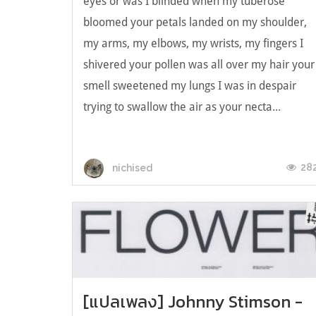
eyes or was I blinded when my tuberose
bloomed your petals landed on my shoulder,
my arms, my elbows, my wrists, my fingers I
shivered your pollen was all over my hair your
smell sweetened my lungs I was in despair
trying to swallow the air as your necta...
28
nichised
[แปลเพลง] Johnny Stimson -