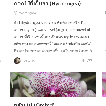
ดอกไม้ที่เย็นชา (Hydrangea)
hydrangea
คำว่าhydrangea มาจากรากศัพท์ภาษากรีก ที่ว่า
water (hydro) และ vessel (angeion) = bowel of
water ที่เรียกเช่นนั้นคงเป็นเพราะรูปทรงของดอก
คล้ายอ่าง และนอกจากนี้ ไฮเดรนเยียยังเป็นดอกไม้
ที่ชอบน้ำมากชอบความชุ่มชื้น แต่ในขณะเดียวกันก็
เกลียดความเฉอะแฉะเช่นกันนอกจากจะมีลักษณะ
3
677
pallmk
เฉพาะตัวที่สามารถเปลี่ยนสีเองได้แ...
กล้วยไม้ (Orchid)