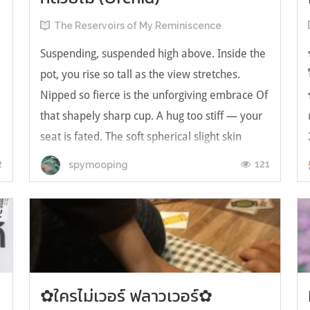
The Reservoirs of My Reminiscence
Suspending, suspended high above. Inside the
pot, you rise so tall as the view stretches.
Nipped so fierce is the unforgiving embrace Of
that shapely sharp cup. A hug too stiff — your
seat is fated. The soft spherical slight skin
gleams pure ivory, Your freckles tinted
2
121
spymooping
majestic dust, sifted ...
✿ใครไม่เวอร์ ฟลาวเวอร์✿