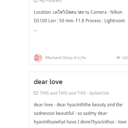
My Flowers
Location :เตโชวิปัสสนาสถาน Camera : Nikon
D5100 Len : 50 mm. F1.8 Process : Lightroom
...
15
Moment Story In Life
dear love
THIS and THIS and THIS : Spilled Ink
dear love - dear hyacinththe beauty and the
sadnessso beautiful - so sadmy dear
hyacinthuswhat have I done?hyacinthus - love