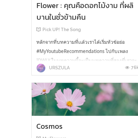
Flower : คุณคือดอกไม้งาม ที่ผลิ
บานในชั่วข้ามคืน
Pick UP! The Song
หลักจากที่บทความที่เเล้วเราได้เริ่มหัวข้อย่อ
#MyYoutubeRecommendations ไปกับเพลง
IDWLY ในบทความนี้จะเป็นบทความที่สองที่เราจะ
76
URSZULA
แปลจากหัวข้อย่อนี้กันต่อค่ะ โดยยังคงเป็นเพลง
จากศิลปินคนเดิมจากบทความก่อนอย่าง Johnny
Stimson เช่นเคย กับเพลงที่มีชื่อว่า Flower ซึ่งเป็
หนึ่งในเพลงที่เราชอบมาก และเพลงนี้ค่อนข้...
Cosmos