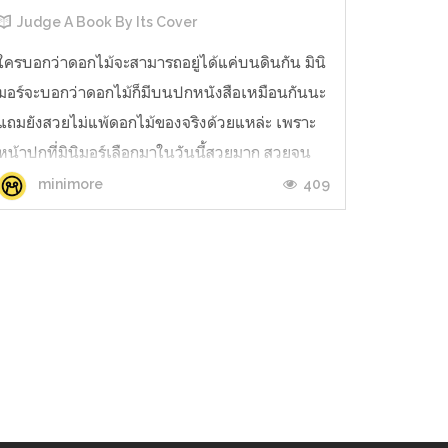
Judge A Book By Its Cover
ใครบอกว่าดอกไม้จะสามารถอยู่ได้แค่บนดินกัน มินิ
มอร์จะบอกว่าดอกไม้ก็มีบนปกหนังสือเหมือนกันนะ
แถมยังสวยไม่แพ้ดอกไม้ของจริงด้วยแหล่ะ เพราะ
หน้าปกที่มินิมอร์เลือกมาในวันนี้สวยมาก สวยจน
สามารถใส่กรอบแขวนโชว์ในงานนิทรรศการศิลปะ
409
minimore
ได้เลย ฮิฮิ ว่าแล้วก็ลองไปดูเหล่าดอกไม้งามบนปก
สวยกันเลยจ้าา!Remember Me? โดย So...