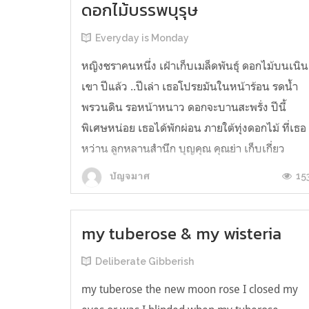
ดอกไม้บรรพบุรุษ
Everyday is Monday
หญิงชราคนหนึ่ง เฝ้าเก็บเมล็ดพันธุ์ ดอกไม้บนเนิน
เขา ปีแล้ว ..ปีเล่า เธอโปรยมันในหน้าร้อน รดน้ำ
พรวนดิน รอหน้าหนาว ดอกจะบานสะพรั่ง ปีนี้
พิเศษหน่อย เธอได้พักผ่อน ภายใต้ทุ่งดอกไม้ ที่เธอ
หว่าน ลูกหลานสำนึก บุญคุณ คุณย่า เก็บเกี่ยว
ดอกไม้ บูชา ค้าขาย ขยายพันธุ์รุ่นสู่รุ่น เด็กน้อย
15
ปัญจมาศ
ขอบคุณ แม้...
my tuberose & my wisteria
Deliberate Gibberish
my tuberose the new moon rose I closed my