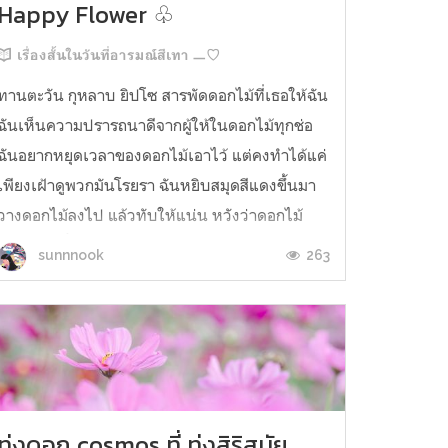
Happy Flower ♧
เรื่องสั้นในวันที่อารมณ์สีเทา ㅡ♡
ทานตะวัน กุหลาบ ยิปโซ สารพัดดอกไม้ที่เธอให้ฉัน
ฉันเห็นความปรารถนาดีจากผู้ให้ในดอกไม้ทุกช่อ
ฉันอยากหยุดเวลาของดอกไม้เอาไว้ แต่คงทำได้แค่
เพียงเฝ้าดูพวกมันโรยรา ฉันหยิบสมุดสีแดงขึ้นมา
วางดอกไม้ลงไป แล้วทับให้แน่น หวังว่าดอกไม้
แห้งเหล่านี้จะอยู่กับฉันไปตลอด แม่จัดบ้านครั้ง
263
sunnnook
ใหญ่ อะไรที่ไม่ได้ใช้จะถูกทิ้งไ...
ทุ่งดอก cosmos ที่ ทุ่งสิริสมัย