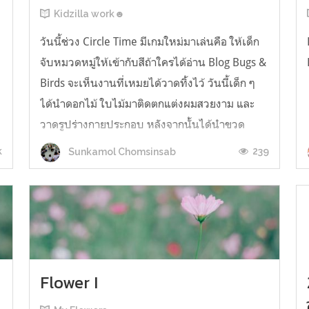
Kidzilla work☻
วันนี้ช่วง Circle Time มีเกมใหม่มาเล่นคือ ให้เด็ก
จับหมวดหมู่ให้เข้ากับสีถ้าใครได้อ่าน Blog Bugs &
Birds จะเห็นงานที่เหมยได้วาดทิ้งไว้ วันนี้เด็ก ๆ
ได้นำดอกไม้ ใบไม้มาติดตกแต่งผมสวยงาม และ
วาดรูปร่างกายประกอบ หลังจากนั้นได้นำขวด
พลาสติกมาปั๊มสีโปสเตอร์และปั๊มลงบนกระดาษอีกที
k
239
Sunkamol Chomsinsab
และนำฝาขวดมาปั๊มสีโปสเตอร...
น
Flower I