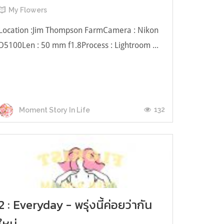
My Flowers
Location :Jim Thompson FarmCamera : Nikon
D5100Len : 50 mm f1.8Process : Lightroom ...
132
Moment Story In Life
2 : Everyday - พรุ่งนี้ค่อยว่ากัน
ใหม่