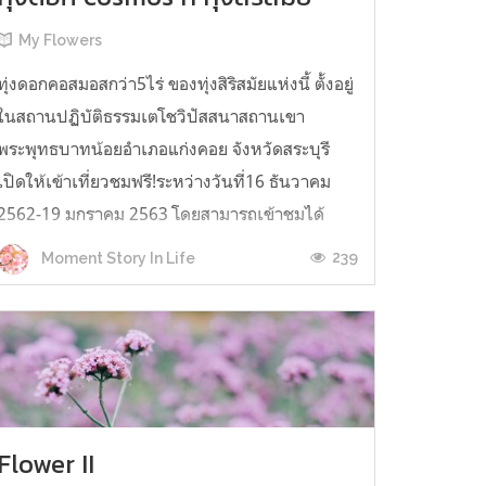
My Flowers
ทุ่งดอกคอสมอสกว่า5ไร่ ของทุ่งสิริสมัยแห่งนี้ ตั้งอยู่
ในสถานปฏิบัติธรรมเตโชวิปัสสนาสถานเขา
พระพุทธบาทน้อยอำเภอแก่งคอย จังหวัดสระบุรี
เปิดให้เข้าเที่ยวชมฟรี!ระหว่างวันที่16 ธันวาคม
2562-19 มกราคม 2563 โดยสามารถเข้าชมได้
ตั้งแต่เวลา 07.00 - 17.00 น.FB :ทุ่งสิริสมัยแผนที่
239
Moment Story In Life
เดินทาง https://goo.gl/maps/4xnZAFq...
Flower II