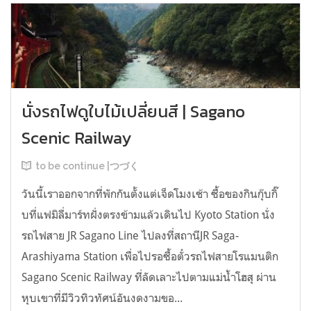
นั่งรถไฟดูใบไม้เปลี่ยนสี | Sagano
Scenic Railway
to be continue |つづく
วันนี้เราออกจากที่พักกันตั้งแต่เจ็ดโมงเช้า ซื้อของกินกุ๊บกิ๊
บที่แฟมิลี่มาร์ทฝั่งตรงข้ามแล้วเดินไป Kyoto Station นั่ง
รถไฟสาย JR Sagano Line ไปลงที่สถานีJR Saga-
Arashiyama Station เพื่อไปรอซื้อตั๋วรถไฟสายโรแมนติก
Sagano Scenic Railway ที่ลัดเลาะไปตามแม่น้ำโฮสุ ผ่าน
หุบเขาที่มีวิวทิวทัศน์อันงดงามขอ...