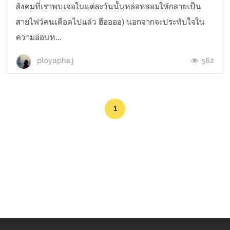
สังคมที่เราพบเจอในแต่ละวันนั้นหล่อหลอมให้กลายเป็น
สายไฟว์คนเดือดไปแล้ว ฮืออออ) นอกจากจะประทับใจใน
ความอ่อนห...
562
ployapha.j
1