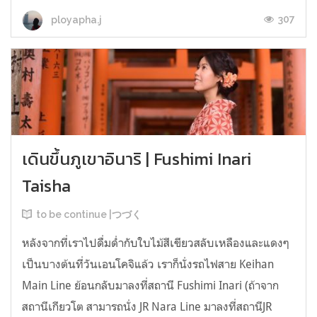
307
ployapha.j
เดินขึ้นภูเขาอินาริ | Fushimi Inari
Taisha
to be continue |つづく
หลังจากที่เราไปดื่มด่ำกับใบไม้สีเขียวสลับเหลืองและแดงๆ
เป็นบางต้นที่วันเอนโคจิแล้ว เราก็นั่งรถไฟสาย Keihan
Main Line ย้อนกลับมาลงที่สถานี Fushimi Inari (ถ้าจาก
สถานีเกียวโต สามารถนั่ง JR Nara Line มาลงที่สถานีJR