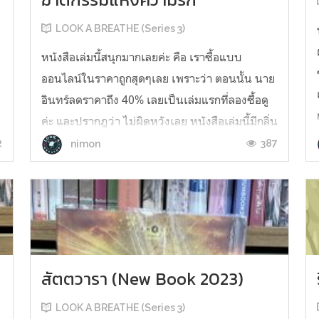
LOOK A BREATHE (Series 3)
หนังสือเล่มนี้สนุกมากเลยค่ะ คือ เราซื้อแบบ
ป
ออนไลน์ในราคาถูกสุดๆเลย เพราะว่า ตอนนั้น นาย
ก
อินทร์ลดราคาถึง 40% เลยเป็นเล่มแรกที่ลองซื้อดู
ค่ะ และปรากฎว่า ไม่ผิดหวังเลย หนังสือเล่มนี้มีกลิ่น
อายลึกลับ น่าค้นหา และลุ้นระทึกว่า เรื่องราว
2
387
nimon
ทั้งหมดจะเป็นอย่างไรค่ะ “เกิดเป็นมนุษย์ปุถุชน
ความทุกข์มิ...
สัตตวารา (New Book 2023)
LOOK A BREATHE (Series 3)