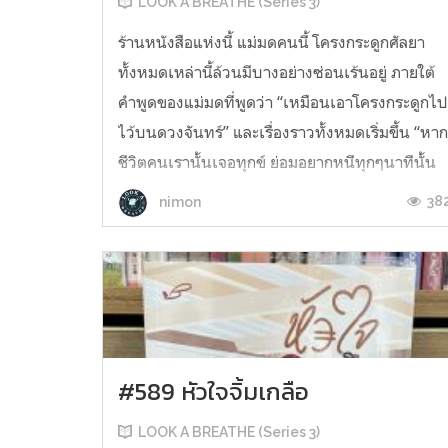
LOOK A BREATHE (Series 3)
ร้านหนังสือแห่งนี้ แม่มดคนนี้ โครงกระดูกศัลยา
ทั้งหมดเหล่านี้ล้วนมีบางอย่างซ่อนเร้นอยู่ ภายใต้
คำพูดของแม่มดที่พูดว่า “เหมือนเอาโครงกระดูกไ
ไว้บนดวงจันทร์” และเรื่องราวทั้งหมดเริ่มขึ้น “หา
ชีวิตคนเรานั้นเจอทุกข์ ย่อมอยากหนีทุกๆนาทีนั้น
หากแม้นหนีจนสำเร็จพลัน ชีวิตนั้นคงย่อมพบสุข
38
nimon
ตามเหต...
#589 หัวใจจิ้มเกลือ
LOOK A BREATHE (Series 3)