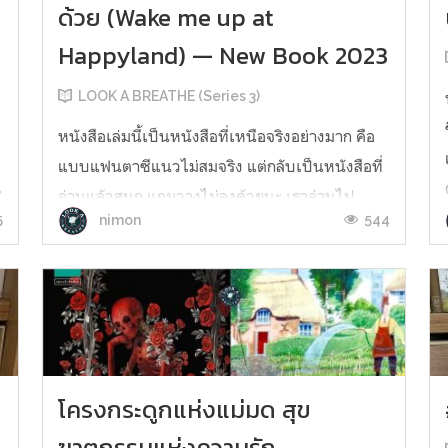
ด้วย (Wake me up at
Happyland) — New Book 2023
LOOK A BREATHE (Series 3)
หนังสือเล่มนี้เป็นหนังสือที่เหนือจริงอย่างมาก คือ
แบบแฟนตาซีแนวไม่สมจริง แต่กลับเป็นหนังสือที่
น
อ่านแล้วสนุก แถมวางไม่ลงด้วยนะ เราอ่านไป
5
544
nimon
ประมาณสี่สิบนาที ก็อ่านจบ โดยที่หนังสือเล่มนี้ มี
การสรุปลงท้ายว่า “ความสุขคืออะไร” ในแต่ละบท
ค่ะ “หลงคิดว่าทางนี้คือทางสุข หลงหลุดทุกข์และ
พบสุขทุกสถาน หล...
โครงกระดูกแห่งแม่มด สุข
ฆาตกรรมแห่งความรัก