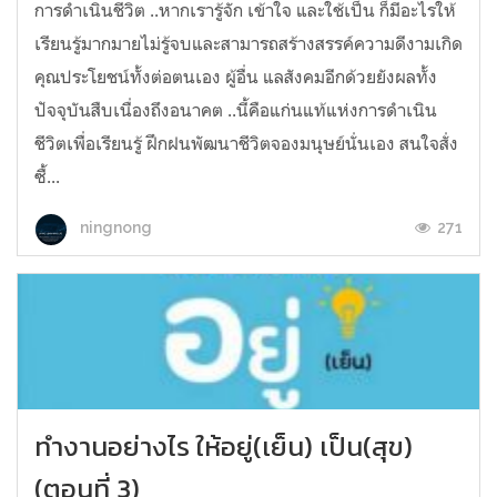
การดำเนินชีวิต​ ..หากเรารู้จัก​ เข้าใจ​ และใช้เป็น ก็มีอะไรให้
เรียนรู้มากมายไม่รู้จบ​และสามารถสร้างสรรค์ความดีงามเกิด
คุณประโยชน์ทั้งต่อตนเอง​ ผู้อื่น​ แลสังคมอีกด้วยยังผลทั้ง
ปัจจุบันสืบเนื่องถึงอนาคต​ ..นี้คือแก่นแท้แห่งการดำเนิน
ชีวิตเพื่อเรียนรู้​ ฝึก​ฝน​พัฒนาชีวิตจองมนุษย์นั่นเอง สนใจสั่ง
ซื้...
271
ningnong
ทำงานอย่างไร ให้อยู่(เย็น) เป็น(สุข)
(ตอนที่ 3)