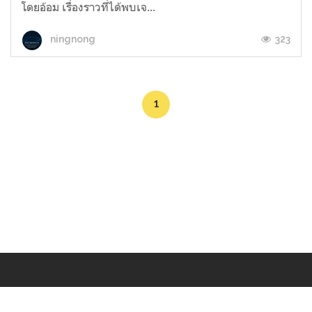
โดยอ้อม เรื่องราวที่ได้พบเจ...
323
ningnong
1
Makers
/
Originals
/
Store
/
Sample
/
Redeem
/
About
/
Contact
/
Jobs
/