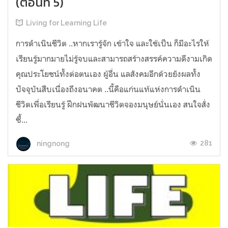
(ตอนที่ 5)
Living for Learning Life
การดำเนินชีวิต​ ..หากเรารู้จัก​ เข้าใจ​ และใช้เป็น ก็มีอะไรให้
เรียนรู้มากมายไม่รู้จบ​และสามารถสร้างสรรค์ความดีงามเกิด
คุณประโยชน์ทั้งต่อตนเอง​ ผู้อื่น​ แลสังคมอีกด้วยยังผลทั้ง
ปัจจุบันสืบเนื่องถึงอนาคต​ ..นี้คือแก่นแท้แห่งการดำเนิน
ชีวิตเพื่อเรียนรู้​ ฝึก​ฝน​พัฒนาชีวิตจองมนุษย์นั่นเอง สนใจสั่ง
ซื้...
281
ningnong