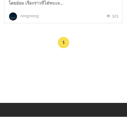
โดยอ้อม เรื่องราวที่ได้พบเจ...
323
ningnong
1
Makers
/
Originals
/
Store
/
Sample
/
Redeem
/
About
/
Contact
/
Jobs
/