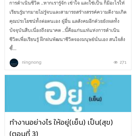
การดำเนินชีวิต​ ..หากเรารู้จัก​ เข้าใจ​ และใช้เป็น ก็มีอะไรให้
เรียนรู้มากมายไม่รู้จบ​และสามารถสร้างสรรค์ความดีงามเกิด
คุณประโยชน์ทั้งต่อตนเอง​ ผู้อื่น​ แลสังคมอีกด้วยยังผลทั้ง
ปัจจุบันสืบเนื่องถึงอนาคต​ ..นี้คือแก่นแท้แห่งการดำเนิน
ชีวิตเพื่อเรียนรู้​ ฝึก​ฝน​พัฒนาชีวิตจองมนุษย์นั่นเอง สนใจสั่ง
ซื้...
271
ningnong
ทำงานอย่างไร ให้อยู่(เย็น) เป็น(สุข)
(ตอนที่ 3)