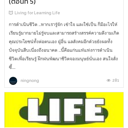
(ตอนที่ 5)
Living for Learning Life
การดำเนินชีวิต​ ..หากเรารู้จัก​ เข้าใจ​ และใช้เป็น ก็มีอะไรให้
เรียนรู้มากมายไม่รู้จบ​และสามารถสร้างสรรค์ความดีงามเกิด
คุณประโยชน์ทั้งต่อตนเอง​ ผู้อื่น​ แลสังคมอีกด้วยยังผลทั้ง
ปัจจุบันสืบเนื่องถึงอนาคต​ ..นี้คือแก่นแท้แห่งการดำเนิน
ชีวิตเพื่อเรียนรู้​ ฝึก​ฝน​พัฒนาชีวิตจองมนุษย์นั่นเอง สนใจสั่ง
ซื้...
281
ningnong