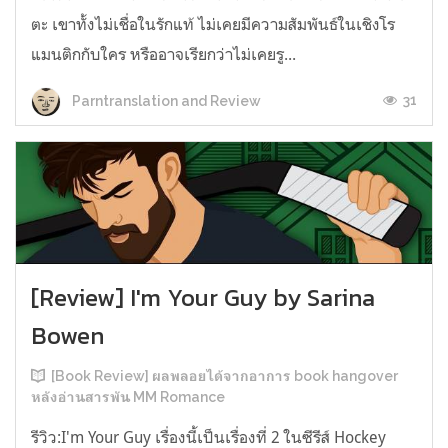
ตะ เขาทั้งไม่เชื่อในรักแท้ ไม่เคยมีความสัมพันธ์ในเชิงโร
แมนติกกับใคร หรืออาจเรียกว่าไม่เคยรู...
31
Parntranslation and Review
[Review] I'm Your Guy by Sarina
Bowen
[Book Review] ผลพลอยได้จากอาการ book hangover
หลังอ่านสารพัน MM Romance
รีวิว:I'm Your Guy เรื่องนี้เป็นเรื่องที่ 2 ในซีรีส์ Hockey