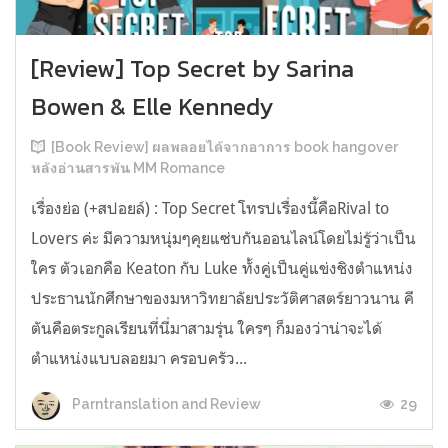
[Review] Top Secret by Sarina
Bowen & Elle Kennedy
[Book Review] ผลพลอยได้จากอาการ book hangover
หลังอ่านสารพัน MM Romance
เรื่องย่อ (+สปอยล์) : Top Secret โทรปเรื่องนี้คือRival to
Lovers ค่ะ มีความหนุ่มๆคุยแซ่บกันออนไลน์โดยไม่รู้ว่าเป็น
ใคร ตัวเอกคือ Keaton กับ Luke ทั้งคู่เป็นคู่แข่งชิงตำแหน่ง
ประธานนักศึกษาของมหาวิทยาลัยประวัติศาสตร์ยาวนาน คี
ตันคือตระกูลเรียนที่นี่มาสามรุ่น ใครๆ ก็มองว่าน่าจะได้
ตำแหน่งแบบลอยมา ครอบครัว...
29
Parntranslation and Review