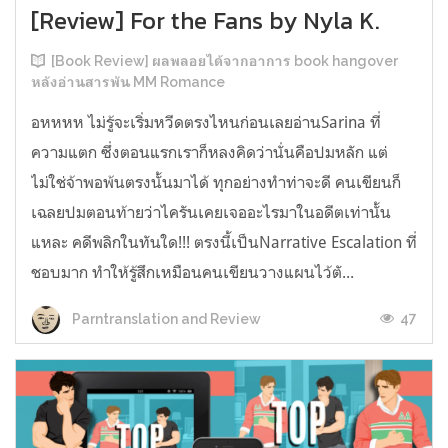
[Review] For the Fans by Nyla K.
[Book Review] ผลพลอยได้จากอาการ book hangover
หลังอ่านสารพัน MM Romance
อหหหห ไม่รู้จะเริ่มหวีดตรงไหนก่อนเลยอ่านSarina ที่
ความแตก ซึ่งตอนแรกเราก็หลงคิดว่านั่นคือปมหลัก แต่
ไม่ใช่จ้าพอพ้นตรงนั้นมาได้ ทุกอย่างทำท่าจะดี คนเขียนก็
เฉลยปมตอนท้ายว่าไครันเคยเจออะไรมาในอดีตเท่านั้น
แหละ คดีพลิกในทันใด!!! ตรงนี้เป็นNarrative Escalation ที่
ชอบมาก ทำให้รู้สึกเหมือนคนเขียนวางแผนไว้ตั...
47
Parntranslation and Review