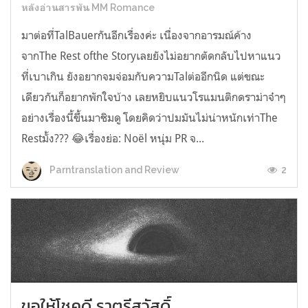
หลังอ่านสารพัน MM Romance
มาต่อที่TalBauerกันอีกเรื่องค่ะ เนื่องจากอารมณ์ค้าง
จากThe Rest ofthe Storyเลยยังไม่อยากตัดกลับไปหาแนว
ที่เบาเกิน ยังอยากจมจ่อมกับความTalต่ออีกนิด แต่ขณะ
เดียวกันก็อยากพักใจบ้าง เลยหยิบแนวโรแมนติกดราม่าจ๋าๆ
อย่างเรื่องนี้ขึ้นมาชิมดู โดยคิดว่าปมมันไม่น่าหนักเท่าThe
Restมั้ง??? 😂เรื่องย่อ: Noël หนุ่ม PR จ...
2
Parntranslation and Review
ขอให้โชคดี ราตรีสวัสดิ์