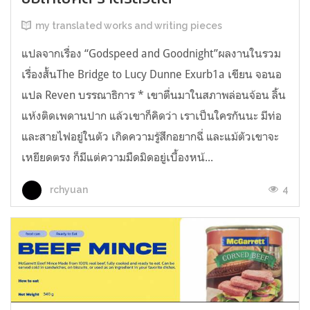
my translated works and writing pieces
แปลจากเรื่อง “Godspeed and Goodnight”ผลงานในรวม
เรื่องสั้นThe Bridge to Lucy Dunne Exurb1a เขียน จอนอ
แปล Reven บรรณาธิการ * เขาตื่นมาในสภาพล่อนจ้อน ลิ้น
แห้งติดเพดานปาก แล้วเขาก็คิดว่า เราเป็นใครกันนะ มีท่อ
และสายไฟอยู่ในตัว เกิดความรู้สึกอยากฉี่ และแม้ตัวเขาจะ
เหยียดตรง ก็มีแต่ความมืดมิดอยู่เบื้องหน้...
4
rchyuan