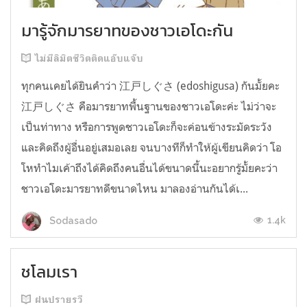
มารู้จักมารยาทของชาวเอโดะกัน
ไม่มีลิมิตชีวิตติดแอ๊บแจ๊บ
ทุกคนเคยได้ยินคำว่า 江戸しぐさ (edoshigusa) กันมั้ยคะ
江戸しぐさ คือมารยาทพื้นฐานของชาวเอโดะค่ะ ไม่ว่าจะ
เป็นท่าทาง หรือการพูดชาวเอโดะก็จะค่อนข้างระมัดระวัง
และคิดถึงผู้อื่นอยู่เสมอเลย จนบางทีก็ทำให้ผู้เขียนคิดว่า โอ
โหทำไมเค้าถึงได้คิดถึงคนอื่นได้ขนาดนี้นะอยากรู้มั้ยคะว่า
ชาวเอโดะมารยาทดีขนาดไหน มาลองอ่านกันได้เ...
1.4k
Sodasado
ชโลมเรา
ฝนปรายรวี