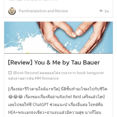
54
Parntranslation and Review
[Review] You & Me by Tau Bauer
[Book Review] ผลพลอยได้จากอาการ book hangover
หลังอ่านสารพัน MM Romance
[เรื่องย่อ+รีวิวตามใจฉัน+หวีด] นี่ดิชั้นทำอะไรลงไปกับชีวิต
😂😂😂 เรื่องของเรื่องคืออ่านRachel Reid เสร็จแล้วไฮป์
เลยไปขอให้ชี ChatGPT ช่วยแนะนำเรื่องอื่นต่อ โจทย์คือ
HEA+พระเอกธงเขียว+อ่านจบแล้วมีความสุข นางก็โยน