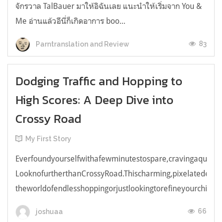
จักรวาล TalBauer มาให้อิฉันเลย แนะนำให้เริ่มจาก You &
Me อ่านแล้วอีนี่ก็เกิดอาการ boo...
83
Parntranslation and Review
Dodging Traffic and Hopping to
High Scores: A Deep Dive into
Crossy Road
My First Story
Everfoundyourselfwithafewminutestospare,cravingaquick,e
LooknofurtherthanCrossyRoad.Thischarming,pixelatedendl
theworldofendlesshoppingorjustlookingtorefineyourchicken
66
joshuaa