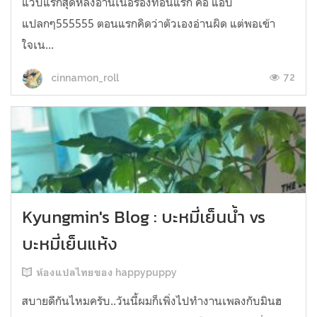
แวบแรกสุดหลังอ่านเนื้อร้องท่อนแรก คือ แอบ
แปลกๆ555555 ตอนแรกคิดว่าตัวเองอ่านผิด แต่พอเข้า
ใจเน...
72
cinnamon_roll
Kyungmin's Blog : บะหมี่เย็นน้ำ vs
บะหมี่เย็นแห้ง
ห้องแปลไทยของ happypuppy
สบายดีกันไหมครับ..วันนี้ผมก็เพิ่งไปทำงานเพลงกับมินฮ