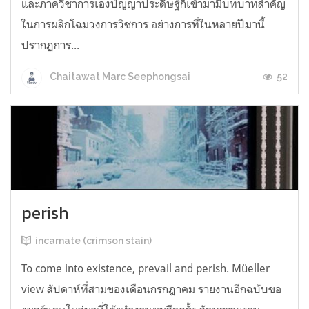
และภาควิชาการเองปัญญาประดิษฐ์ก็เข้ามามีบทบาทสำคัญ
ในการผลิกโฉมวงการวิชการ อย่างการที่ในหลายปีมานี้
ปรากฏการ...
52
Chaitawat Marc Seephongsai
perish
incarnate (crimson stain)
To come into existence, prevail and perish. Müeller
view สัปดาห์ที่สามของเดือนกรกฎาคม รายงานอีกฉบับขอ