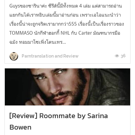
Guysของซารินาค่ะ ซีรีส์นี้มีทั้งหมด 4 เล่ม แต่สามารถอ่าน
แยกกันได้เราหยิบเล่มนี้มาอ่านก่อน เพราะเอไอแนะนำว่า
เรื่องนี้น่าจะถูกจริตเรามากกว่า555 เรื่องนี้เป็นเรื่องราวของ
TOMMASO นักกีฬาฮอกกี้ NHL กับ Carter มัณฑนากรมือ
ฉมัง ทอมมาโซเพิ่งโดนเทร...
36
Parntranslation and Review
[Review] Roommate by Sarina
Bowen