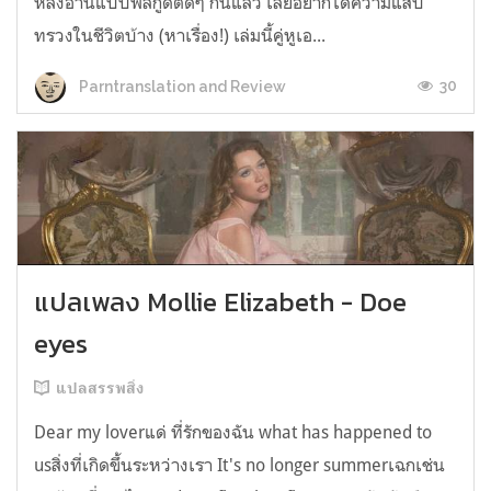
หลังอ่านแบบฟีลกู้ดติดๆ กันแล้ว เลยอยากได้ความแสบ
ทรวงในชีวิตบ้าง (หาเรื่อง!) เล่มนี้คู่หูเอ...
30
Parntranslation and Review
แปลเพลง Mollie Elizabeth - Doe
eyes
แปลสรรพสิ่ง
Dear my loverแด่ ที่รักของฉัน what has happened to
usสิ่งที่เกิดขึ้นระหว่างเรา It's no longer summerเฉกเช่น