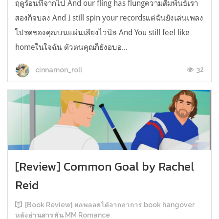
ฤดูร้อนที่จากไป And our fling has flungความสัมพันธ์เรา
สองก็จบลง And I still spin your recordsแต่ฉันยังเล่นเพลง
โปรดของคุณบนแผ่นเสียงไวนิล And You still feel like
homeในใจฉัน ตัวตนคุณก็ยังอบอ...
32
cinnamon_roll
[Review] Common Goal by Rachel
Reid
[Book Review] ผลพลอยได้จากอาการ book hangover
หลังอ่านสารพัน MM Romance