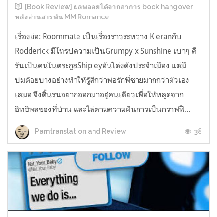
[Book Review] ผลพลอยได้จากอาการ book hangover
หลังอ่านสารพัน MM Romance
เรื่องย่อ: Roommate เป็นเรื่องราวระหว่าง Kieranกับ
Rodderick มีโทรปความเป็นGrumpy x Sunshine เบาๆ คี
รันเป็นคนในตระกูลShipleyอันโด่งดังประจำเมือง แต่มี
ปมด้อยบางอย่างทำให้รู้สึกว่าพ่อรักพี่ชายมากกว่าตัวเอง
เสมอ จึงดิ้นรนอยากออกมาอยู่คนเดียวเพื่อให้หลุดจาก
อิทธิพลของที่บ้าน และไล่ตามความฝันการเป็นกราฟฟิ...
38
Parntranslation and Review