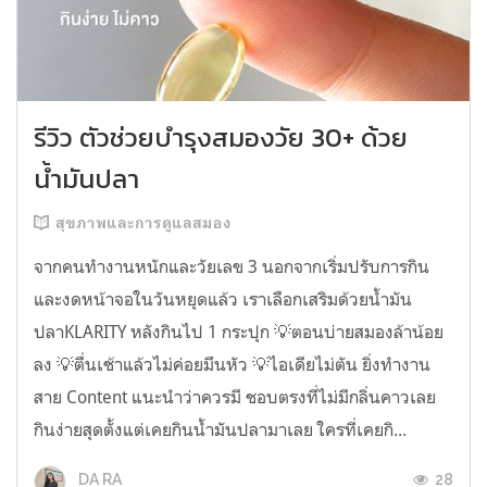
รีวิว ตัวช่วยบำรุงสมองวัย 30+ ด้วย
น้ำมันปลา
สุขภาพและการดูแลสมอง
จากคนทำงานหนักและวัยเลข 3 นอกจากเริ่มปรับการกิน
และงดหน้าจอในวันหยุดแล้ว เราเลือกเสริมด้วยน้ำมัน
ปลาKLARITY หลังกินไป 1 กระปุก 💡ตอนบ่ายสมองล้าน้อย
ลง 💡ตื่นเช้าแล้วไม่ค่อยมึนหัว 💡ไอเดียไม่ตัน ยิ่งทำงาน
สาย Content แนะนำว่าควรมี ชอบตรงที่ไม่มีกลิ่นคาวเลย
กินง่ายสุดตั้งแต่เคยกินน้ำมันปลามาเลย ใครที่เคยกิ...
28
DA RA