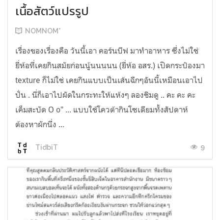
เนื้อสัตว์แปรรูป
NOMNOM*
เรื่องของเรื่องคือ วันนี้เอา คอร์นบีฟ มาทำอาหาร ซึ่งไม่ใช่
ยี่ห้อที่เคยกินสมัยก่อนนู้นนนนน (ยี่ห้อ อสร.) เปิดกระป๋องมา
texture ก็ไม่ใช่ เคยกินแบบเป็นเส้นฉีกๆอันนี้เหมือนเอาไป
ปั่น . นี่ก็เอาไปผัดในกระทะให้แห้งๆ ลองชิมดู .. คะ คะ คะ
เค็มสะบัด O o" ... แบบใช้โควต้ากินโซเดียมทั้งสัปดาห์
ต้องหาผักนึ่ง ...
9
TidbiT