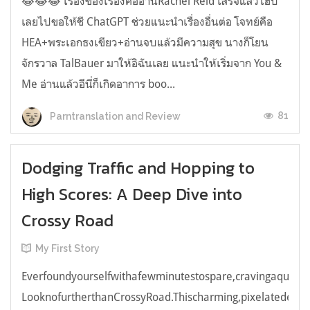
😂😂😂 เรื่องของเรื่องคืออ่านRachel Reid เสร็จแล้วไฮป์
เลยไปขอให้ชี ChatGPT ช่วยแนะนำเรื่องอื่นต่อ โจทย์คือ
HEA+พระเอกธงเขียว+อ่านจบแล้วมีความสุข นางก็โยน
จักรวาล TalBauer มาให้อิฉันเลย แนะนำให้เริ่มจาก You &
Me อ่านแล้วอีนี่ก็เกิดอาการ boo...
81
Parntranslation and Review
Dodging Traffic and Hopping to
High Scores: A Deep Dive into
Crossy Road
My First Story
Everfoundyourselfwithafewminutestospare,cravingaquick,e
LooknofurtherthanCrossyRoad.Thischarming,pixelatedendl