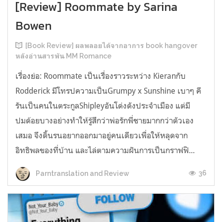
[Review] Roommate by Sarina
Bowen
[Book Review] ผลพลอยได้จากอาการ book hangover
หลังอ่านสารพัน MM Romance
เรื่องย่อ: Roommate เป็นเรื่องราวระหว่าง Kieranกับ
Rodderick มีโทรปความเป็นGrumpy x Sunshine เบาๆ คี
รันเป็นคนในตระกูลShipleyอันโด่งดังประจำเมือง แต่มี
ปมด้อยบางอย่างทำให้รู้สึกว่าพ่อรักพี่ชายมากกว่าตัวเอง
เสมอ จึงดิ้นรนอยากออกมาอยู่คนเดียวเพื่อให้หลุดจาก
อิทธิพลของที่บ้าน และไล่ตามความฝันการเป็นกราฟฟิ...
36
Parntranslation and Review