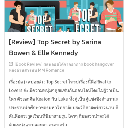
[Review] Top Secret by Sarina
Bowen & Elle Kennedy
[Book Review] ผลพลอยได้จากอาการ book hangover
หลังอ่านสารพัน MM Romance
เรื่องย่อ (+สปอยล์) : Top Secret โทรปเรื่องนี้คือRival to
Lovers ค่ะ มีความหนุ่มๆคุยแซ่บกันออนไลน์โดยไม่รู้ว่าเป็น
ใคร ตัวเอกคือ Keaton กับ Luke ทั้งคู่เป็นคู่แข่งชิงตำแหน่ง
ประธานนักศึกษาของมหาวิทยาลัยประวัติศาสตร์ยาวนาน คี
ตันคือตระกูลเรียนที่นี่มาสามรุ่น ใครๆ ก็มองว่าน่าจะได้
ตำแหน่งแบบลอยมา ครอบครัว...