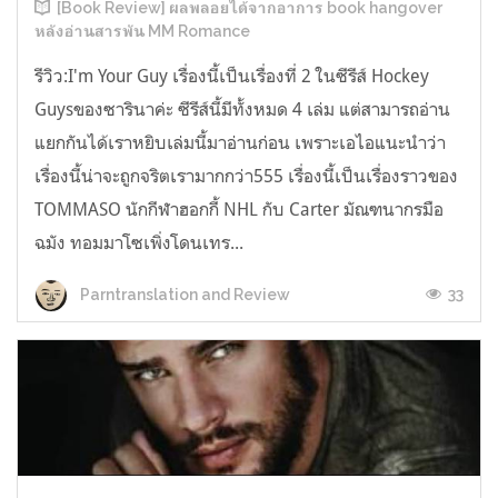
[Book Review] ผลพลอยได้จากอาการ book hangover
หลังอ่านสารพัน MM Romance
รีวิว:I'm Your Guy เรื่องนี้เป็นเรื่องที่ 2 ในซีรีส์ Hockey
Guysของซารินาค่ะ ซีรีส์นี้มีทั้งหมด 4 เล่ม แต่สามารถอ่าน
แยกกันได้เราหยิบเล่มนี้มาอ่านก่อน เพราะเอไอแนะนำว่า
เรื่องนี้น่าจะถูกจริตเรามากกว่า555 เรื่องนี้เป็นเรื่องราวของ
TOMMASO นักกีฬาฮอกกี้ NHL กับ Carter มัณฑนากรมือ
ฉมัง ทอมมาโซเพิ่งโดนเทร...
33
Parntranslation and Review