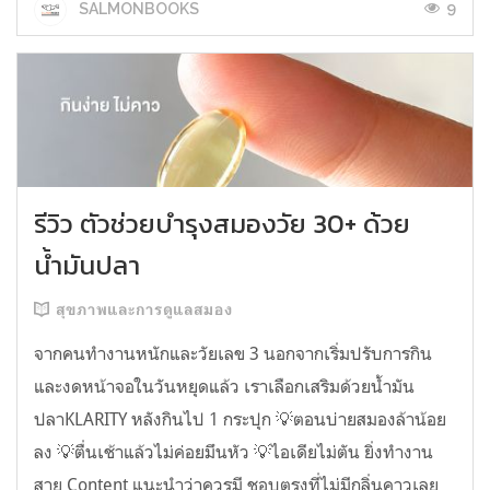
9
SALMONBOOKS
รีวิว ตัวช่วยบำรุงสมองวัย 30+ ด้วย
น้ำมันปลา
สุขภาพและการดูแลสมอง
จากคนทำงานหนักและวัยเลข 3 นอกจากเริ่มปรับการกิน
และงดหน้าจอในวันหยุดแล้ว เราเลือกเสริมด้วยน้ำมัน
ปลาKLARITY หลังกินไป 1 กระปุก 💡ตอนบ่ายสมองล้าน้อย
ลง 💡ตื่นเช้าแล้วไม่ค่อยมึนหัว 💡ไอเดียไม่ตัน ยิ่งทำงาน
สาย Content แนะนำว่าควรมี ชอบตรงที่ไม่มีกลิ่นคาวเลย