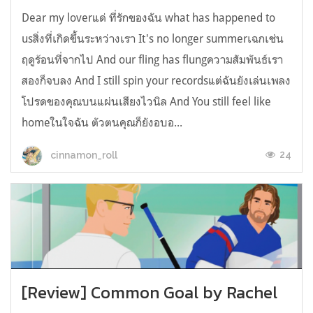
Dear my loverแด่ ที่รักของฉัน what has happened to
usสิ่งที่เกิดขึ้นระหว่างเรา It's no longer summerเฉกเช่น
ฤดูร้อนที่จากไป And our fling has flungความสัมพันธ์เรา
สองก็จบลง And I still spin your recordsแต่ฉันยังเล่นเพลง
โปรดของคุณบนแผ่นเสียงไวนิล And You still feel like
homeในใจฉัน ตัวตนคุณก็ยังอบอ...
24
cinnamon_roll
[Review] Common Goal by Rachel