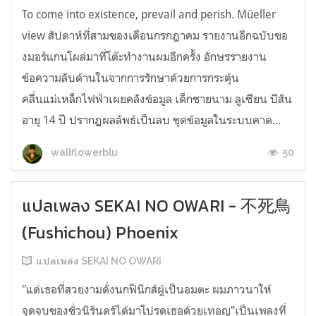
To come into existence, prevail and perish. Müeller
view สัปดาห์ที่สามของเดือนกรกฎาคม รายงานอีกฉบับขอ
งมอร์แกนโผล่มาที่โต๊ะทำงานผมอีกครั้ง อักษรรายงาน
ข้อความลับด้านในจากการรักษาด้วยการกระตุ้น
คลื่นแม่เหล็กไฟฟ้าเผยคลังข้อมูล เด็กชายนาม ลูเซียน บีสัน
อายุ 14 ปี ปรากฏผลลัพธ์เป็นลบ ชุดข้อมูลในระบบคาด...
50
wallflowerblu
แปลเพลง SEKAI NO OWARI - 不死鳥
(Fushichou) Phoenix
แปลเพลง SEKAI NO OWARI
"แด่เธอที่สวยงามดั่งนกฟินิกส์ผู้เป็นอมตะ ผมภาวนาให้
จุดจบของชั่วนิรันดร์ได้มาโปรดเธอด้วยเทอญ"เป็นเพลงที่