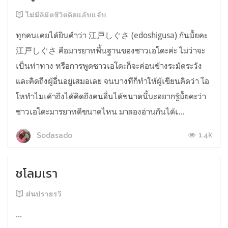
ไม่มีลิมิตชีวิตติดแอ๊บแจ๊บ
ทุกคนเคยได้ยินคำว่า 江戸しぐさ (edoshigusa) กันมั้ยคะ
江戸しぐさ คือมารยาทพื้นฐานของชาวเอโดะค่ะ ไม่ว่าจะ
เป็นท่าทาง หรือการพูดชาวเอโดะก็จะค่อนข้างระมัดระวัง
และคิดถึงผู้อื่นอยู่เสมอเลย จนบางทีก็ทำให้ผู้เขียนคิดว่า โอ
โหทำไมเค้าถึงได้คิดถึงคนอื่นได้ขนาดนี้นะอยากรู้มั้ยคะว่า
ชาวเอโดะมารยาทดีขนาดไหน มาลองอ่านกันได้เ...
1.4k
Sodasado
ชโลมเรา
ฝนปรายรวี
...