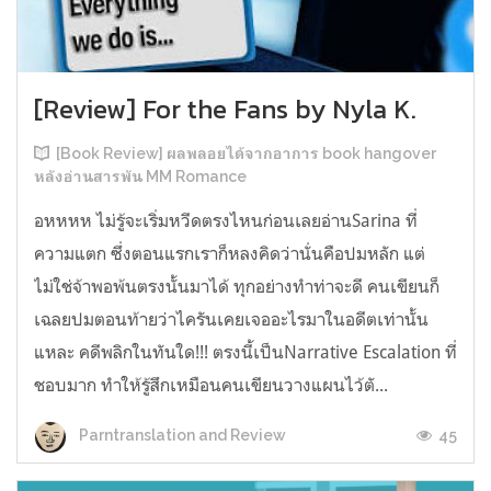
[Review] For the Fans by Nyla K.
[Book Review] ผลพลอยได้จากอาการ book hangover
หลังอ่านสารพัน MM Romance
อหหหห ไม่รู้จะเริ่มหวีดตรงไหนก่อนเลยอ่านSarina ที่
ความแตก ซึ่งตอนแรกเราก็หลงคิดว่านั่นคือปมหลัก แต่
ไม่ใช่จ้าพอพ้นตรงนั้นมาได้ ทุกอย่างทำท่าจะดี คนเขียนก็
เฉลยปมตอนท้ายว่าไครันเคยเจออะไรมาในอดีตเท่านั้น
แหละ คดีพลิกในทันใด!!! ตรงนี้เป็นNarrative Escalation ที่
ชอบมาก ทำให้รู้สึกเหมือนคนเขียนวางแผนไว้ตั...
45
Parntranslation and Review