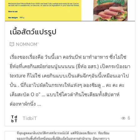
เนื้อสัตว์แปรรูป
NOMNOM*
เรื่องของเรื่องคือ วันนี้เอา คอร์นบีฟ มาทำอาหาร ซึ่งไม่ใช่
ยี่ห้อที่เคยกินสมัยก่อนนู้นนนนน (ยี่ห้อ อสร.) เปิดกระป๋องมา
texture ก็ไม่ใช่ เคยกินแบบเป็นเส้นฉีกๆอันนี้เหมือนเอาไป
ปั่น . นี่ก็เอาไปผัดในกระทะให้แห้งๆ ลองชิมดู .. คะ คะ คะ
เค็มสะบัด O o" ... แบบใช้โควต้ากินโซเดียมทั้งสัปดาห์
ต้องหาผักนึ่ง ...
6
TidbiT