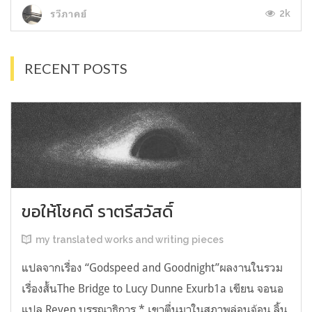
2k
รวีภาคย์
RECENT POSTS
ขอให้โชคดี ราตรีสวัสดิ์
my translated works and writing pieces
แปลจากเรื่อง “Godspeed and Goodnight”ผลงานในรวม
เรื่องสั้นThe Bridge to Lucy Dunne Exurb1a เขียน จอนอ
แปล Reven บรรณาธิการ * เขาตื่นมาในสภาพล่อนจ้อน ลิ้น