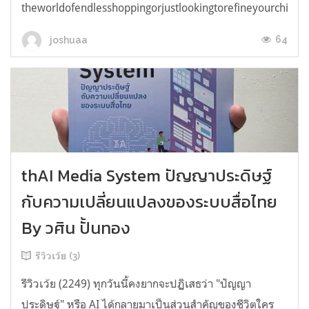
theworldofendlesshoppingorjustlookingtorefineyourchicken
64
joshuaa
thAI Media System ปัญญาประดิษฐ์
กับความเปลี่ยนแปลงของระบบสื่อไทย
By วศิน ปั้นทอง
รีวิวเว้ย (3)
รีวิวเว้ย (2249) ทุกวันนี้คงยากจะปฏิเสธว่า "ปัญญา
ประดิษฐ์" หรือ AI ได้กลายมาเป็นส่วนสำคัญของชีวิตใคร