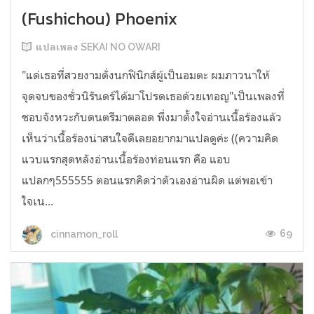
(Fushichou) Phoenix
แปลเพลง SEKAI NO OWARI
"แด่เธอที่สวยงามดั่งนกฟินิกส์ผู้เป็นอมตะ ผมภาวนาให้
จุดจบของชั่วนิรันดร์ได้มาโปรดเธอด้วยเทอญ"เป็นเพลงที่
ชอบจังหวะกับดนตรีมาตลอด พึ่งมาตั้งใจอ่านเนื้อร้องแล้ว
เห็นว่าเนื้อร้องน่าสนใจดีเลยอยากมาแปลดูค่ะ ((ความคิด
แวบแรกสุดหลังอ่านเนื้อร้องท่อนแรก คือ แอบ
แปลกๆ555555 ตอนแรกคิดว่าตัวเองอ่านผิด แต่พอเข้า
ใจเน...
69
cinnamon_roll