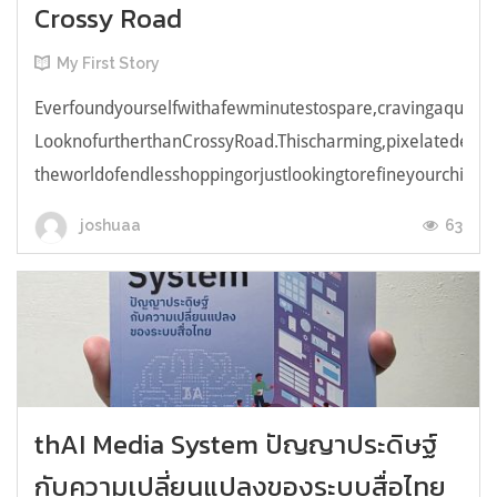
Crossy Road
My First Story
Everfoundyourselfwithafewminutestospare,cravingaquick,e
LooknofurtherthanCrossyRoad.Thischarming,pixelatedendl
theworldofendlesshoppingorjustlookingtorefineyourchicken
63
joshuaa
thAI Media System ปัญญาประดิษฐ์
กับความเปลี่ยนแปลงของระบบสื่อไทย