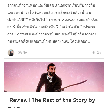
จากคนทำงานหนักและวัยเลข 3 นอกจากเริ่มปรับการกิน
และงดหน้าจอในวันหยุดแล้ว เราเลือกเสริมด้วยน้ำมัน
ปลาKLARITY หลังกินไป 1 กระปุก 💡ตอนบ่ายสมองล้าน้อย
ลง 💡ตื่นเช้าแล้วไม่ค่อยมึนหัว 💡ไอเดียไม่ตัน ยิ่งทำงาน
สาย Content แนะนำว่าควรมี ชอบตรงที่ไม่มีกลิ่นคาวเลย
กินง่ายสุดตั้งแต่เคยกินน้ำมันปลามาเลย ใครที่เคยกิ...
23
DA RA
[Review] The Rest of the Story by