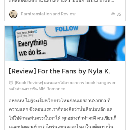
อิทธิพลของที่บ้าน และไล่ตามความฝันการเป็นกราฟฟิ...
35
Parntranslation and Review
[Review] For the Fans by Nyla K.
[Book Review] ผลพลอยได้จากอาการ book hangover
หลังอ่านสารพัน MM Romance
อหหหห ไม่รู้จะเริ่มหวีดตรงไหนก่อนเลยอ่านSarina ที่
ความแตก ซึ่งตอนแรกเราก็หลงคิดว่านั่นคือปมหลัก แต่
ไม่ใช่จ้าพอพ้นตรงนั้นมาได้ ทุกอย่างทำท่าจะดี คนเขียนก็
เฉลยปมตอนท้ายว่าไครันเคยเจออะไรมาในอดีตเท่านั้น