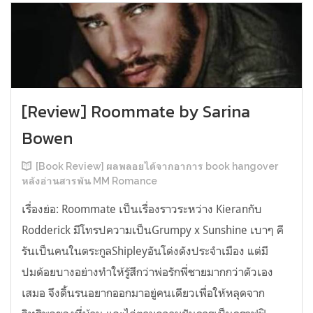
[Review] Roommate by Sarina
Bowen
[Book Review] ผลพลอยได้จากอาการ book hangover
หลังอ่านสารพัน MM Romance
เรื่องย่อ: Roommate เป็นเรื่องราวระหว่าง Kieranกับ
Rodderick มีโทรปความเป็นGrumpy x Sunshine เบาๆ คี
รันเป็นคนในตระกูลShipleyอันโด่งดังประจำเมือง แต่มี
ปมด้อยบางอย่างทำให้รู้สึกว่าพ่อรักพี่ชายมากกว่าตัวเอง
เสมอ จึงดิ้นรนอยากออกมาอยู่คนเดียวเพื่อให้หลุดจาก