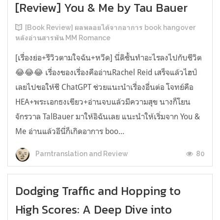
[Review] You & Me by Tau Bauer
[Book Review] ผลพลอยได้จากอาการ book hangover
หลังอ่านสารพัน MM Romance
[เรื่องย่อ+รีวิวตามใจฉัน+หวีด] นี่ดิชั้นทำอะไรลงไปกับชีวิต
😂😂😂 เรื่องของเรื่องคืออ่านRachel Reid เสร็จแล้วไฮป์
เลยไปขอให้ชี ChatGPT ช่วยแนะนำเรื่องอื่นต่อ โจทย์คือ
HEA+พระเอกธงเขียว+อ่านจบแล้วมีความสุข นางก็โยน
จักรวาล TalBauer มาให้อิฉันเลย แนะนำให้เริ่มจาก You &
Me อ่านแล้วอีนี่ก็เกิดอาการ boo...
80
Parntranslation and Review
Dodging Traffic and Hopping to
High Scores: A Deep Dive into