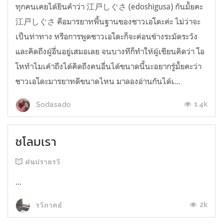
ทุกคนเคยได้ยินคำว่า 江戸しぐさ (edoshigusa) กันมั้ยคะ
江戸しぐさ คือมารยาทพื้นฐานของชาวเอโดะค่ะ ไม่ว่าจะ
เป็นท่าทาง หรือการพูดชาวเอโดะก็จะค่อนข้างระมัดระวัง
และคิดถึงผู้อื่นอยู่เสมอเลย จนบางทีก็ทำให้ผู้เขียนคิดว่า โอ
โหทำไมเค้าถึงได้คิดถึงคนอื่นได้ขนาดนี้นะอยากรู้มั้ยคะว่า
ชาวเอโดะมารยาทดีขนาดไหน มาลองอ่านกันได้เ...
1.4k
Sodasado
ชโลมเรา
ฝนปรายรวี
...
2k
รวีภาคย์