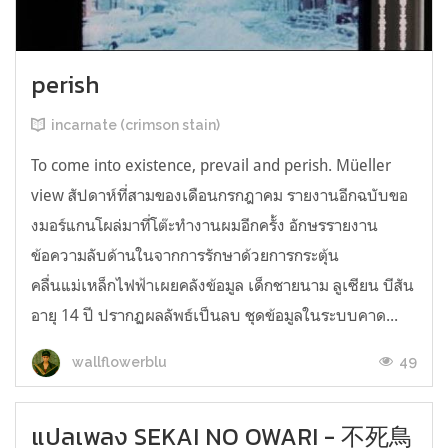
perish
incarnate (crimson stain)
To come into existence, prevail and perish. Müeller
view สัปดาห์ที่สามของเดือนกรกฎาคม รายงานอีกฉบับขอ
งมอร์แกนโผล่มาที่โต๊ะทำงานผมอีกครั้ง อักษรรายงาน
ข้อความลับด้านในจากการรักษาด้วยการกระตุ้น
คลื่นแม่เหล็กไฟฟ้าเผยคลังข้อมูล เด็กชายนาม ลูเซียน บีสัน
อายุ 14 ปี ปรากฏผลลัพธ์เป็นลบ ชุดข้อมูลในระบบคาด...
49
wallflowerblu
แปลเพลง SEKAI NO OWARI - 不死鳥