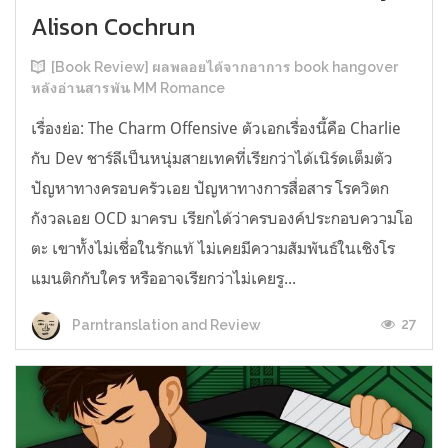
Alison Cochrun
[Book Review] ผลพลอยได้จากอาการ book hangover
หลังอ่านสารพัน MM Romance
เรื่องย่อ: The Charm Offensive ตัวเอกเรื่องนี้คือ Charlie
กับ Dev ชาร์ลีเป็นหนุ่มสายเทคที่เรียกว่าได้เนิร์ดเต็มตัว
ปัญหาทางครอบครัวเอย ปัญหาทางการสื่อสาร โรควิตก
กังวลเอย OCD มาครบ เรียกได้ว่าครบองค์ประกอบความโอ
ตะ เขาทั้งไม่เชื่อในรักแท้ ไม่เคยมีความสัมพันธ์ในเชิงโร
แมนติกกับใคร หรืออาจเรียกว่าไม่เคยรู...
27
Parntranslation and Review