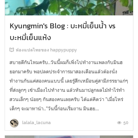
Kyungmin's Blog : บะหมี่เย็นน้ำ vs
บะหมี่เย็นแห้ง
ห้องแปลไทยของ happypuppy
สบายดีกันไหมครับ..วันนี้ผมก็เพิ่งไปทำงานเพลงกับมินฮ
ยอกมาครับ พอปลดประจำการมาสองเดือนแล้วต้องนั่ง
ทำงานกันแค่สองคนแบบนี้ เลยรู้สึกเหมือนคู่สามีภรรยาแก่ๆ
ที่ส่งลูกๆ เข้าเมืองไปทำงาน แล้วหันมาปลูกผลไม้ทำไร่ทำ
สวนเล็กๆ น้อยๆ กันสองคนเลยครับ ได้แต่คิดว่า "เมื่อไหร่
เด็กๆ จะมาหาน้า.."วันนี้ก่อนเริ่มงาน มินฮย...
50
lalala_lacuna