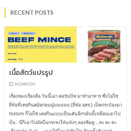
RECENT POSTS
เนื้อสัตว์แปรรูป
NOMNOM*
เรื่องของเรื่องคือ วันนี้เอา คอร์นบีฟ มาทำอาหาร ซึ่งไม่ใช่
ยี่ห้อที่เคยกินสมัยก่อนนู้นนนนน (ยี่ห้อ อสร.) เปิดกระป๋องมา
texture ก็ไม่ใช่ เคยกินแบบเป็นเส้นฉีกๆอันนี้เหมือนเอาไป
ปั่น . นี่ก็เอาไปผัดในกระทะให้แห้งๆ ลองชิมดู .. คะ คะ คะ
เค็มสะบัด O o" ... แบบใช้โควต้ากินโซเดียมทั้งสัปดาห์