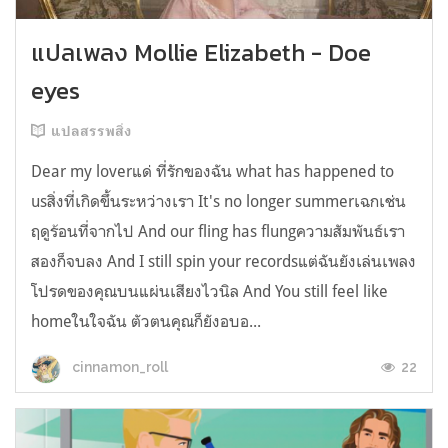
แปลเพลง Mollie Elizabeth - Doe
eyes
แปลสรรพสิ่ง
Dear my loverแด่ ที่รักของฉัน what has happened to
usสิ่งที่เกิดขึ้นระหว่างเรา It's no longer summerเฉกเช่น
ฤดูร้อนที่จากไป And our fling has flungความสัมพันธ์เรา
สองก็จบลง And I still spin your recordsแต่ฉันยังเล่นเพลง
โปรดของคุณบนแผ่นเสียงไวนิล And You still feel like
homeในใจฉัน ตัวตนคุณก็ยังอบอ...
22
cinnamon_roll