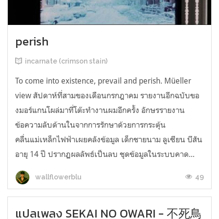
perish
incarnate (crimson stain)
To come into existence, prevail and perish. Müeller
view สัปดาห์ที่สามของเดือนกรกฎาคม รายงานอีกฉบับขอ
งมอร์แกนโผล่มาที่โต๊ะทำงานผมอีกครั้ง อักษรรายงาน
ข้อความลับด้านในจากการรักษาด้วยการกระตุ้น
คลื่นแม่เหล็กไฟฟ้าเผยคลังข้อมูล เด็กชายนาม ลูเซียน บีสัน
อายุ 14 ปี ปรากฏผลลัพธ์เป็นลบ ชุดข้อมูลในระบบคาด...
49
wallflowerblu
แปลเพลง SEKAI NO OWARI - 不死鳥