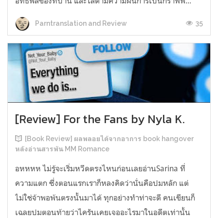
อิทธิพลของที่บ้าน และไล่ตามความฝันการเป็นกราฟฟิ...
35
Parntranslation and Review
[Review] For the Fans by Nyla K.
[Book Review] ผลพลอยได้จากอาการ book hangover
หลังอ่านสารพัน MM Romance
อหหหห ไม่รู้จะเริ่มหวีดตรงไหนก่อนเลยอ่านSarina ที่
ความแตก ซึ่งตอนแรกเราก็หลงคิดว่านั่นคือปมหลัก แต่
ไม่ใช่จ้าพอพ้นตรงนั้นมาได้ ทุกอย่างทำท่าจะดี คนเขียนก็
เฉลยปมตอนท้ายว่าไครันเคยเจออะไรมาในอดีตเท่านั้น