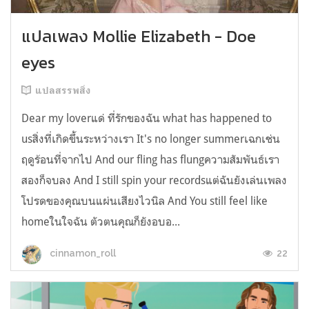
แปลเพลง Mollie Elizabeth - Doe
eyes
แปลสรรพสิ่ง
Dear my loverแด่ ที่รักของฉัน what has happened to
usสิ่งที่เกิดขึ้นระหว่างเรา It's no longer summerเฉกเช่น
ฤดูร้อนที่จากไป And our fling has flungความสัมพันธ์เรา
สองก็จบลง And I still spin your recordsแต่ฉันยังเล่นเพลง
โปรดของคุณบนแผ่นเสียงไวนิล And You still feel like
homeในใจฉัน ตัวตนคุณก็ยังอบอ...
22
cinnamon_roll