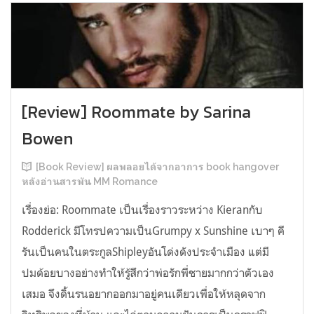
[Review] Roommate by Sarina
Bowen
[Book Review] ผลพลอยได้จากอาการ book hangover
หลังอ่านสารพัน MM Romance
เรื่องย่อ: Roommate เป็นเรื่องราวระหว่าง Kieranกับ
Rodderick มีโทรปความเป็นGrumpy x Sunshine เบาๆ คี
รันเป็นคนในตระกูลShipleyอันโด่งดังประจำเมือง แต่มี
ปมด้อยบางอย่างทำให้รู้สึกว่าพ่อรักพี่ชายมากกว่าตัวเอง
เสมอ จึงดิ้นรนอยากออกมาอยู่คนเดียวเพื่อให้หลุดจาก