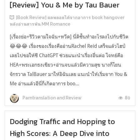
[Review] You & Me by Tau Bauer
[Book Review] ผลพลอยได้จากอาการ book hangover
หลังอ่านสารพัน MM Romance
[เรื่องย่อ+รีวิวตามใจฉัน+หวีด] นี่ดิชั้นทำอะไรลงไปกับชีวิต
😂😂😂 เรื่องของเรื่องคืออ่านRachel Reid เสร็จแล้วไฮป์
เลยไปขอให้ชี ChatGPT ช่วยแนะนำเรื่องอื่นต่อ โจทย์คือ
HEA+พระเอกธงเขียว+อ่านจบแล้วมีความสุข นางก็โยน
จักรวาล TalBauer มาให้อิฉันเลย แนะนำให้เริ่มจาก You &
Me อ่านแล้วอีนี่ก็เกิดอาการ boo...
80
Parntranslation and Review
Dodging Traffic and Hopping to
High Scores: A Deep Dive into