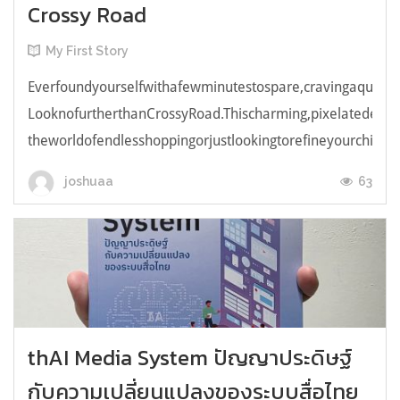
Crossy Road
My First Story
Everfoundyourselfwithafewminutestospare,cravingaquick,e
LooknofurtherthanCrossyRoad.Thischarming,pixelatedendl
theworldofendlesshoppingorjustlookingtorefineyourchicken
63
joshuaa
thAI Media System ปัญญาประดิษฐ์
กับความเปลี่ยนแปลงของระบบสื่อไทย