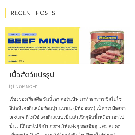
RECENT POSTS
เนื้อสัตว์แปรรูป
NOMNOM*
เรื่องของเรื่องคือ วันนี้เอา คอร์นบีฟ มาทำอาหาร ซึ่งไม่ใช่
ยี่ห้อที่เคยกินสมัยก่อนนู้นนนนน (ยี่ห้อ อสร.) เปิดกระป๋องมา
texture ก็ไม่ใช่ เคยกินแบบเป็นเส้นฉีกๆอันนี้เหมือนเอาไป
ปั่น . นี่ก็เอาไปผัดในกระทะให้แห้งๆ ลองชิมดู .. คะ คะ คะ
เค็มสะบัด O o" ... แบบใช้โควต้ากินโซเดียมทั้งสัปดาห์