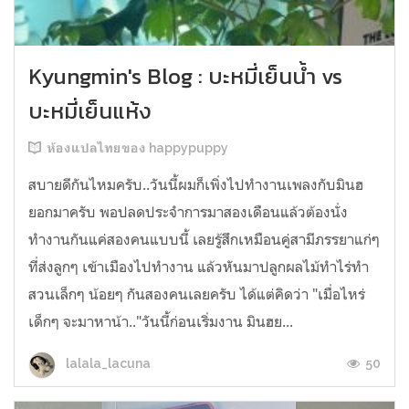
Kyungmin's Blog : บะหมี่เย็นน้ำ vs
บะหมี่เย็นแห้ง
ห้องแปลไทยของ happypuppy
สบายดีกันไหมครับ..วันนี้ผมก็เพิ่งไปทำงานเพลงกับมินฮ
ยอกมาครับ พอปลดประจำการมาสองเดือนแล้วต้องนั่ง
ทำงานกันแค่สองคนแบบนี้ เลยรู้สึกเหมือนคู่สามีภรรยาแก่ๆ
ที่ส่งลูกๆ เข้าเมืองไปทำงาน แล้วหันมาปลูกผลไม้ทำไร่ทำ
สวนเล็กๆ น้อยๆ กันสองคนเลยครับ ได้แต่คิดว่า "เมื่อไหร่
เด็กๆ จะมาหาน้า.."วันนี้ก่อนเริ่มงาน มินฮย...
50
lalala_lacuna