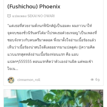
(Fushichou) Phoenix
แปลเพลง SEKAI NO OWARI
"แด่เธอที่สวยงามดั่งนกฟินิกส์ผู้เป็นอมตะ ผมภาวนาให้
จุดจบของชั่วนิรันดร์ได้มาโปรดเธอด้วยเทอญ"เป็นเพลงที่
ชอบจังหวะกับดนตรีมาตลอด พึ่งมาตั้งใจอ่านเนื้อร้องแล้ว
เห็นว่าเนื้อร้องน่าสนใจดีเลยอยากมาแปลดูค่ะ ((ความคิด
แวบแรกสุดหลังอ่านเนื้อร้องท่อนแรก คือ แอบ
แปลกๆ555555 ตอนแรกคิดว่าตัวเองอ่านผิด แต่พอเข้า
ใจเน...
69
cinnamon_roll