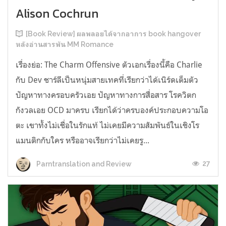
Alison Cochrun
[Book Review] ผลพลอยได้จากอาการ book hangover
หลังอ่านสารพัน MM Romance
เรื่องย่อ: The Charm Offensive ตัวเอกเรื่องนี้คือ Charlie
กับ Dev ชาร์ลีเป็นหนุ่มสายเทคที่เรียกว่าได้เนิร์ดเต็มตัว
ปัญหาทางครอบครัวเอย ปัญหาทางการสื่อสาร โรควิตก
กังวลเอย OCD มาครบ เรียกได้ว่าครบองค์ประกอบความโอ
ตะ เขาทั้งไม่เชื่อในรักแท้ ไม่เคยมีความสัมพันธ์ในเชิงโร
แมนติกกับใคร หรืออาจเรียกว่าไม่เคยรู...
27
Parntranslation and Review