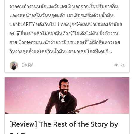
จากคนทำงานหนักและวัยเลข 3 นอกจากเริ่มปรับการกิน
และงดหน้าจอในวันหยุดแล้ว เราเลือกเสริมด้วยน้ำมัน
ปลาKLARITY หลังกินไป 1 กระปุก 💡ตอนบ่ายสมองล้าน้อย
ลง 💡ตื่นเช้าแล้วไม่ค่อยมึนหัว 💡ไอเดียไม่ตัน ยิ่งทำงาน
สาย Content แนะนำว่าควรมี ชอบตรงที่ไม่มีกลิ่นคาวเลย
กินง่ายสุดตั้งแต่เคยกินน้ำมันปลามาเลย ใครที่เคยกิ...
23
DA RA
[Review] The Rest of the Story by