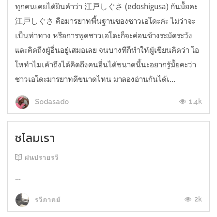
ทุกคนเคยได้ยินคำว่า 江戸しぐさ (edoshigusa) กันมั้ยคะ
江戸しぐさ คือมารยาทพื้นฐานของชาวเอโดะค่ะ ไม่ว่าจะ
เป็นท่าทาง หรือการพูดชาวเอโดะก็จะค่อนข้างระมัดระวัง
และคิดถึงผู้อื่นอยู่เสมอเลย จนบางทีก็ทำให้ผู้เขียนคิดว่า โอ
โหทำไมเค้าถึงได้คิดถึงคนอื่นได้ขนาดนี้นะอยากรู้มั้ยคะว่า
ชาวเอโดะมารยาทดีขนาดไหน มาลองอ่านกันได้เ...
1.4k
Sodasado
ชโลมเรา
ฝนปรายรวี
...
2k
รวีภาคย์