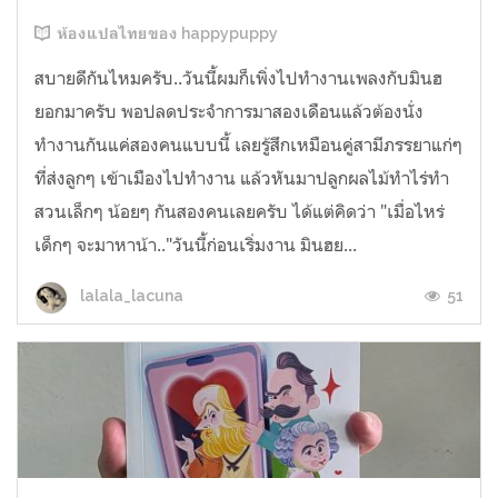
ห้องแปลไทยของ happypuppy
สบายดีกันไหมครับ..วันนี้ผมก็เพิ่งไปทำงานเพลงกับมินฮ
ยอกมาครับ พอปลดประจำการมาสองเดือนแล้วต้องนั่ง
ทำงานกันแค่สองคนแบบนี้ เลยรู้สึกเหมือนคู่สามีภรรยาแก่ๆ
ที่ส่งลูกๆ เข้าเมืองไปทำงาน แล้วหันมาปลูกผลไม้ทำไร่ทำ
สวนเล็กๆ น้อยๆ กันสองคนเลยครับ ได้แต่คิดว่า "เมื่อไหร่
เด็กๆ จะมาหาน้า.."วันนี้ก่อนเริ่มงาน มินฮย...
51
lalala_lacuna