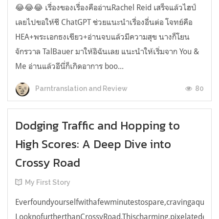
😂😂😂 เรื่องของเรื่องคืออ่านRachel Reid เสร็จแล้วไฮป์
เลยไปขอให้ชี ChatGPT ช่วยแนะนำเรื่องอื่นต่อ โจทย์คือ
HEA+พระเอกธงเขียว+อ่านจบแล้วมีความสุข นางก็โยน
จักรวาล TalBauer มาให้อิฉันเลย แนะนำให้เริ่มจาก You &
Me อ่านแล้วอีนี่ก็เกิดอาการ boo...
80
Parntranslation and Review
Dodging Traffic and Hopping to
High Scores: A Deep Dive into
Crossy Road
My First Story
Everfoundyourselfwithafewminutestospare,cravingaquick,e
LooknofurtherthanCrossyRoad.Thischarming,pixelatedendl