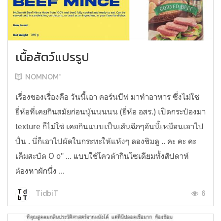
เนื้อสัตว์แปรรูป
NOMNOM*
เรื่องของเรื่องคือ วันนี้เอา คอร์นบีฟ มาทำอาหาร ซึ่งไม่ใช่
ยี่ห้อที่เคยกินสมัยก่อนนู้นนนนน (ยี่ห้อ อสร.) เปิดกระป๋องมา
texture ก็ไม่ใช่ เคยกินแบบเป็นเส้นฉีกๆอันนี้เหมือนเอาไป
ปั่น . นี่ก็เอาไปผัดในกระทะให้แห้งๆ ลองชิมดู .. คะ คะ คะ
เค็มสะบัด O o" ... แบบใช้โควต้ากินโซเดียมทั้งสัปดาห์
ต้องหาผักนึ่ง ...
6
TidbiT