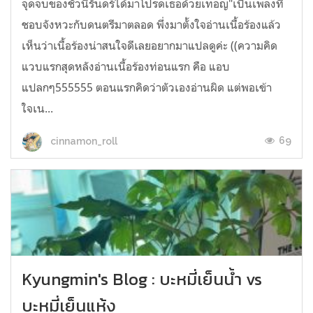
จุดจบของชั่วนิรันดร์ได้มาโปรดเธอด้วยเทอญ"เป็นเพลงที่
ชอบจังหวะกับดนตรีมาตลอด พึ่งมาตั้งใจอ่านเนื้อร้องแล้ว
เห็นว่าเนื้อร้องน่าสนใจดีเลยอยากมาแปลดูค่ะ ((ความคิด
แวบแรกสุดหลังอ่านเนื้อร้องท่อนแรก คือ แอบ
แปลกๆ555555 ตอนแรกคิดว่าตัวเองอ่านผิด แต่พอเข้า
ใจเน...
69
cinnamon_roll
Kyungmin's Blog : บะหมี่เย็นน้ำ vs
บะหมี่เย็นแห้ง