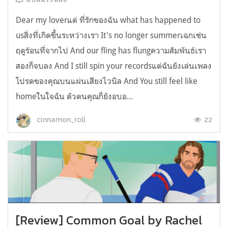
Dear my loverแด่ ที่รักของฉัน what has happened to
usสิ่งที่เกิดขึ้นระหว่างเรา It's no longer summerเฉกเช่น
ฤดูร้อนที่จากไป And our fling has flungความสัมพันธ์เรา
สองก็จบลง And I still spin your recordsแต่ฉันยังเล่นเพลง
โปรดของคุณบนแผ่นเสียงไวนิล And You still feel like
homeในใจฉัน ตัวตนคุณก็ยังอบอ...
22
cinnamon_roll
[Review] Common Goal by Rachel