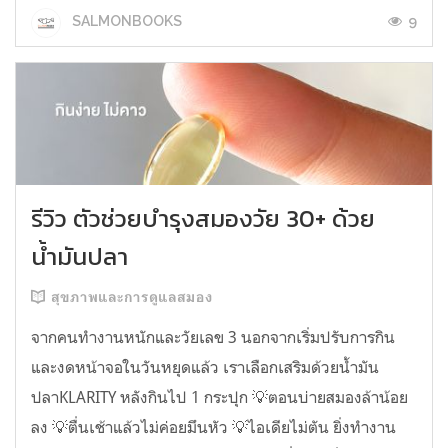
9
SALMONBOOKS
รีวิว ตัวช่วยบำรุงสมองวัย 30+ ด้วย
น้ำมันปลา
สุขภาพและการดูแลสมอง
จากคนทำงานหนักและวัยเลข 3 นอกจากเริ่มปรับการกิน
และงดหน้าจอในวันหยุดแล้ว เราเลือกเสริมด้วยน้ำมัน
ปลาKLARITY หลังกินไป 1 กระปุก 💡ตอนบ่ายสมองล้าน้อย
ลง 💡ตื่นเช้าแล้วไม่ค่อยมึนหัว 💡ไอเดียไม่ตัน ยิ่งทำงาน