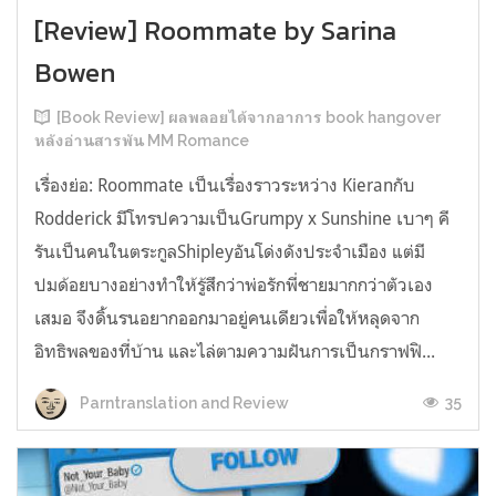
[Review] Roommate by Sarina
Bowen
[Book Review] ผลพลอยได้จากอาการ book hangover
หลังอ่านสารพัน MM Romance
เรื่องย่อ: Roommate เป็นเรื่องราวระหว่าง Kieranกับ
Rodderick มีโทรปความเป็นGrumpy x Sunshine เบาๆ คี
รันเป็นคนในตระกูลShipleyอันโด่งดังประจำเมือง แต่มี
ปมด้อยบางอย่างทำให้รู้สึกว่าพ่อรักพี่ชายมากกว่าตัวเอง
เสมอ จึงดิ้นรนอยากออกมาอยู่คนเดียวเพื่อให้หลุดจาก
อิทธิพลของที่บ้าน และไล่ตามความฝันการเป็นกราฟฟิ...
35
Parntranslation and Review