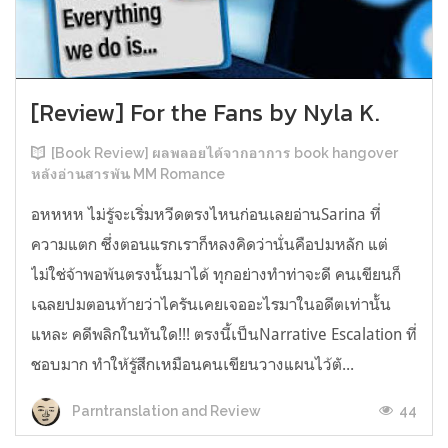
[Review] For the Fans by Nyla K.
[Book Review] ผลพลอยได้จากอาการ book hangover
หลังอ่านสารพัน MM Romance
อหหหห ไม่รู้จะเริ่มหวีดตรงไหนก่อนเลยอ่านSarina ที่
ความแตก ซึ่งตอนแรกเราก็หลงคิดว่านั่นคือปมหลัก แต่
ไม่ใช่จ้าพอพ้นตรงนั้นมาได้ ทุกอย่างทำท่าจะดี คนเขียนก็
เฉลยปมตอนท้ายว่าไครันเคยเจออะไรมาในอดีตเท่านั้น
แหละ คดีพลิกในทันใด!!! ตรงนี้เป็นNarrative Escalation ที่
ชอบมาก ทำให้รู้สึกเหมือนคนเขียนวางแผนไว้ตั...
44
Parntranslation and Review