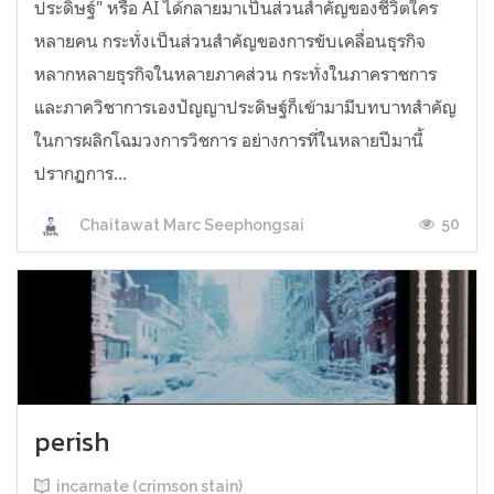
ประดิษฐ์" หรือ AI ได้กลายมาเป็นส่วนสำคัญของชีวิตใคร
หลายคน กระทั่งเป็นส่วนสำคัญของการขับเคลื่อนธุรกิจ
หลากหลายธุรกิจในหลายภาคส่วน กระทั่งในภาคราชการ
และภาควิชาการเองปัญญาประดิษฐ์ก็เข้ามามีบทบาทสำคัญ
ในการผลิกโฉมวงการวิชการ อย่างการที่ในหลายปีมานี้
ปรากฏการ...
50
Chaitawat Marc Seephongsai
perish
incarnate (crimson stain)