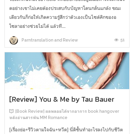
ดอย่างเขาไม่เคยต้องประสบกับปัญหาโดนกลั่นแกล้ง ขณะ
เดียวกันก็ก่อให้เกิดความรู้สึกว่าตัวเองเป็นไซด์คิกของอ
โซลาอย่างช่วยไม่ได้ แล้วที...
51
Parntranslation and Review
[Review] You & Me by Tau Bauer
[Book Review] ผลพลอยได้จากอาการ book hangover
หลังอ่านสารพัน MM Romance
[เรื่องย่อ+รีวิวตามใจฉัน+หวีด] นี่ดิชั้นทำอะไรลงไปกับชีวิต