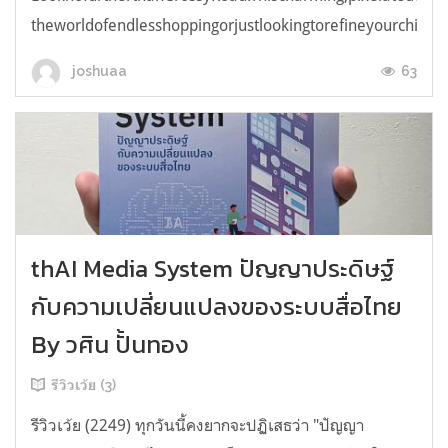
theworldofendlesshoppingorjustlookingtorefineyourchicken
63
joshuaa
thAI Media System ปัญญาประดิษฐ์
กับความเปลี่ยนแปลงของระบบสื่อไทย
By วศิน ปั้นทอง
รีวิวเว้ย (3)
รีวิวเว้ย (2249) ทุกวันนี้คงยากจะปฏิเสธว่า "ปัญญา