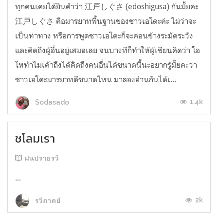
ทุกคนเคยได้ยินคำว่า 江戸しぐさ (edoshigusa) กันมั้ยคะ
江戸しぐさ คือมารยาทพื้นฐานของชาวเอโดะค่ะ ไม่ว่าจะ
เป็นท่าทาง หรือการพูดชาวเอโดะก็จะค่อนข้างระมัดระวัง
และคิดถึงผู้อื่นอยู่เสมอเลย จนบางทีก็ทำให้ผู้เขียนคิดว่า โอ
โหทำไมเค้าถึงได้คิดถึงคนอื่นได้ขนาดนี้นะอยากรู้มั้ยคะว่า
ชาวเอโดะมารยาทดีขนาดไหน มาลองอ่านกันได้เ...
1.4k
Sodasado
ชโลมเรา
ฝนปรายรวี
...
2k
รวีภาคย์