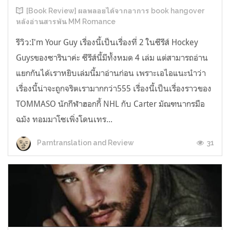
[Book Review] ผลพลอยได้จากอาการ book hangover
หลังอ่านสารพัน MM Romance
รีวิว:I'm Your Guy เรื่องนี้เป็นเรื่องที่ 2 ในซีรีส์ Hockey
Guysของซารินาค่ะ ซีรีส์นี้มีทั้งหมด 4 เล่ม แต่สามารถอ่าน
แยกกันได้เราหยิบเล่มนี้มาอ่านก่อน เพราะเอไอแนะนำว่า
เรื่องนี้น่าจะถูกจริตเรามากกว่า555 เรื่องนี้เป็นเรื่องราวของ
TOMMASO นักกีฬาฮอกกี้ NHL กับ Carter มัณฑนากรมือ
ฉมัง ทอมมาโซเพิ่งโดนเทร...
31
Parntranslation and Review