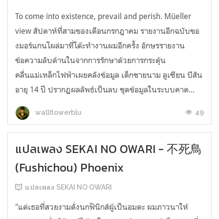
To come into existence, prevail and perish. Müeller
view สัปดาห์ที่สามของเดือนกรกฎาคม รายงานอีกฉบับขอ
งมอร์แกนโผล่มาที่โต๊ะทำงานผมอีกครั้ง อักษรรายงาน
ข้อความลับด้านในจากการรักษาด้วยการกระตุ้น
คลื่นแม่เหล็กไฟฟ้าเผยคลังข้อมูล เด็กชายนาม ลูเซียน บีสัน
อายุ 14 ปี ปรากฏผลลัพธ์เป็นลบ ชุดข้อมูลในระบบคาด...
49
wallflowerblu
แปลเพลง SEKAI NO OWARI - 不死鳥
(Fushichou) Phoenix
แปลเพลง SEKAI NO OWARI
"แด่เธอที่สวยงามดั่งนกฟินิกส์ผู้เป็นอมตะ ผมภาวนาให้