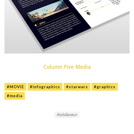
Column Five Media
#MOVIE
#infographics
#starwars
#graphics
#media
ติดต่อโฆษณา