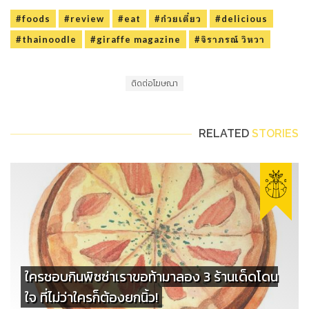
#foods
#review
#eat
#ก๋วยเตี๋ยว
#delicious
#thainoodle
#giraffe magazine
#จิราภรณ์ วิหวา
ติดต่อโฆษณา
RELATED
STORIES
ใครชอบกินพิซซ่าเราขอท้ามาลอง 3 ร้านเด็ดโดน
ใจ ที่ไม่ว่าใครก็ต้องยกนิ้ว!