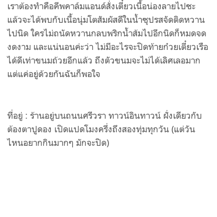
เราต้องทำคือคีพคาล์มแอนด์สั่งเตี๋ยวเนื้อน่องลายไปซะ
แล้วจะได้พบกับเนื้อนุ่มโตสัมผัสดีในน้ำซุปรสจัดติดหวาน
ไปนิด ใครไม่ถนัดหวานกลบพริกน้ำส้มไปอีกนิดก็หมดจด
งดงาม และแน่นอนค่ะว่า ไม่มีอะไรจะปิดท้ายก๋วยเตี๋ยวเรือ
ได้ดีเท่าขนมถ้วยอีกแล้ว ถึงตัวขนมจะไม่ได้เลิศเลอมาก
แต่แค่อยู่ด้วยกันฉันก็พอใจ
ที่อยู่ : ร้านอยู่บนถนนศรีวรา ทาวน์อินทาวน์ ฝั่งเดียวกับ
ต้องตาปูดอง เปิดแปดโมงครึ่งถึงสองทุ่มทุกวัน (แต่วัน
ไหนอยากกินมากๆ มักจะปิด)