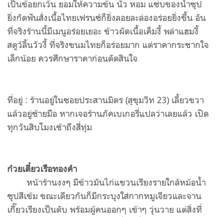
เป็นข้อยกเว้น ยอมให้ความข้น นัว หอม แซ่บของน้ำซุป
ยิ่งกัดฟันสั่งเนื้อไทยเฟรนซ์ก็ยิ่งลอยละล่องอร่อยยิ่งขึ้น อัน
ที่จริงร้านนี้มีเมนูอร่อยเยอะ ข้าวผัดเนื้อเค็มงี้ พล่าแฮมงี้
สตูว์ลิ้นวัวงี้ ที่จริงขนมไทยก็อร่อยมาก แต่ราคากระชากใจ
เล็กน้อย ควรศึกษาราคาก่อนตัดสินใจ
ที่อยู่ : ร้านอยู่ในซอยประสานมิตร (สุขุมวิท 23) เลี้ยวขวา
แล้วอยู่ซ้ายมือ หากเจอร้านภัคเบเกอรี่แปลว่าเลยแล้ว เปิด
ทุกวันสิบโมงเช้าถึงสี่ทุ่ม
ก๋วยเตี๋ยวเรือทองคำ
หน้าร้านงงๆ มีข้าวมันไก่แขวนเรียงรายใกล้หม้อน้ำ
ซุปสีเข้ม ขณะเดียวกันก็มีกระบุงใส่กากหมูเจียวและจาน
เกี๊ยวเรียงเป็นตับ พร้อมผู้คนออกๆ เข้าๆ วุ่นวาย แต่สิ่งที่