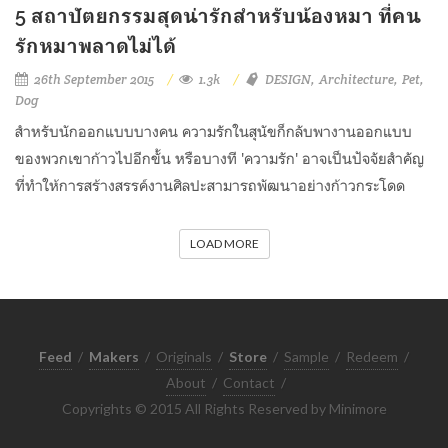
5 สถาปัตยกรรมสุดน่ารักสำหรับน้องหมา ที่คน
รักหมาพลาดไม่ได้
26th September 2015
1.3k
DESIGN
Architecture
Pet
Dog
สำหรับนักออกแบบบางคน ความรักในสุนัขก็กลับพางานออกแบบ
ของพวกเขาก้าวไปอีกขั้น หรือบางที 'ความรัก' อาจเป็นปัจจัยสำคัญ
ที่ทำให้การสร้างสรรค์งานศิลปะสามารถพัฒนาอย่างก้าวกระโดด
LOAD MORE
Feed
/
Makers
/
Originals
/
Store
/
Sample
/
Redeem
/
About
/
Contact
/
Copyrights © 2015 All Rights Reserved by Minimore