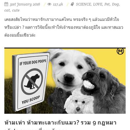
31st January 2016
127.4k
SCIENCE
LOVE
Pet
Dog
cat
cute
เคยสงสัยไหมว่าหมารักเรามากแค่ไหน หรอจริง ๆ แล้วแมวมีหัวใจ
หรือเปล่า ? ผลการวิจัยนี้จะทำให้เจ้าของหมาต้องภูมิใจ และทาสแมว
ต้องอมยิ้มเชียวล่ะ
ห้ามเห่า ห้ามทะเลาะกับแมว? รวม 9 กฏหมา