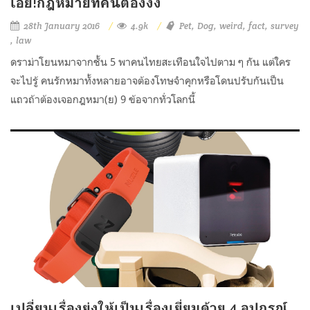
เอ้ย!กฎหมายที่คนต้องงง
28th January 2016
4.9k
Pet
Dog
weird
fact
survey
law
ดราม่าโยนหมาจากชั้น 5 พาคนไทยสะเทือนใจไปตาม ๆ กัน แต่ใคร
จะไปรู้ คนรักหมาทั้งหลายอาจต้องโทษจำคุกหรือโดนปรับกันเป็น
แถวถ้าต้องเจอกฎหมา(ย) 9 ข้อจากทั่วโลกนี้
เปลี่ยนเรื่องยุ่งให้เป็นเรื่องเยี่ยมด้วย 4 อุปกรณ์