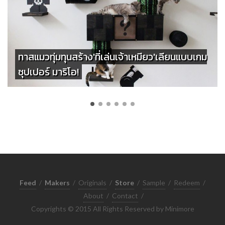
ทาสแมวทุ่มทุนสร้าง'ที่เล่นเจ้าเหมียว'เลียนแบบเกม
ซุปเปอร์ มาริโอ!
Feed
/
Makers
/
Originals
/
Store
/
Sample
/
Redeem
/
About
/
Contact
/
Copyrights © 2015 All Rights Reserved by Minimore