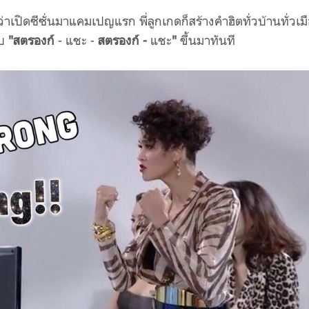
าเปิดซีซั่นมาแคมเปญแรก พี่ลูกเกดก็สร้างคำฮิตทั่วบ้านทั่วเม
บ
"
สตรองก์
- แชะ -
สตรองก์ -
แชะ
"
ขึ้นมาทันที