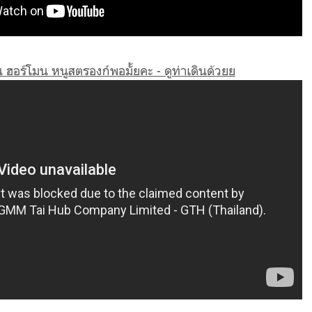
 ฮอร์โมน หนูสตรองก์พอมั้ยคะ - ดูท่าเดินด้วยย