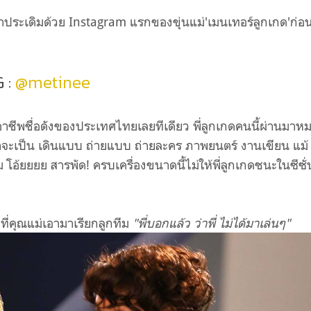
ทีมาประเดิมด้วย Instagram แรกของขุ่นแม่'เมนเทอร์ลูกเกด'ก่อ
G :
@metinee
พชื่อดังของประเทศไทยเลยทีเดียว พี่ลูกเกดคนนี้ผ่านมาห
่าจะเป็น เดินแบบ ถ่ายแบบ ถ่ายละคร ภาพยนตร์ งานเขียน แม้
อ้ยยยย สารพัด! ครบเครื่องขนาดนี้ไม่ให้พี่ลูกเกดชนะในซีซั่น
ัลที่คุณแม่เอามาเรียกลูกทีม
"พี่บอกแล้ว ว่าพี่ ไม่ได้มาเล่นๆ"