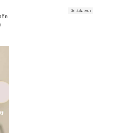
ติดต่อโฆษณา
งถือ
ก