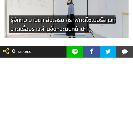
รู้จักกับ มานิตา ส่งเสริม กราฟิกดีไซเนอร์สาวที่
วาดเรื่องราวผ่านจังหวะบนหน้าปก
0
SHARES
Feed
/
Makers
/
Originals
/
Store
/
Sample
/
Redeem
/
About
/
Contact
/
Copyrights © 2015 All Rights Reserved by Minimore