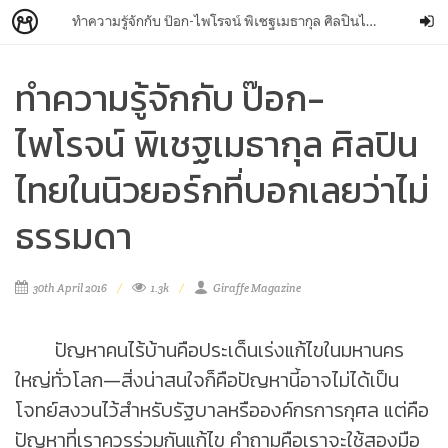
ทำความรู้จักกับ ป๊อก-ไพโรจน์ พิเชฐเมธากุล ศิลปินไทยในนิวยอร์กที่บอกเลยว่าไม่ธรรมดา
ทำความรู้จักกับ ป๊อก-
ไพโรจน์ พิเชฐเมธากุล ศิลปิน
ไทยในนิวยอร์กที่บอกเลยว่าไม่
ธรรมดา
30th April 2016
1.3k
Giraffe Magazine
ปัญหาคนไร้บ้านคือประเด็นเร่งแก้ไขในมหานคร
ใหญ่ทั่วโลก—สิ่งน่าสนใจก็คือปัญหานี้อาจไม่ได้เป็น
โจทย์สงวนไว้สำหรับรัฐบาลหรือองค์กรการกุศล แต่คือ
ปัญหาที่เราควรร่วมกันแก้ไข คำถามคือเราจะใช้สองมือ