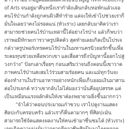
of Arts จนอยู่มาคืนหนึ่งเรากำลังเดินกลับหอพักแล้วเจอ
คนไร้บ้านกำลังถูกคนผิวสีทำร้าย แต่จะให้เข้าไปช่วยเราก็
มั่นใจเลยว่าคงไม่รอดแน่ (หัวเราะ) เลยกลับมาคิดว่าเรา
สามารถช่วยคนไร้บ้านเหล่านี้ได้อย่างไรบ้าง แล้วก็พบว่า
เราพอมีทักษะการวาดรูปติดตัว สุดท้ายเลยเกิดเป็นโปรเจ
กต์วาดรูปพอร์เทรตคนไร้บ้านในมหานครนิวยอร์กขึ้นเพื่อ
ระดมทุนช่วยเหลือพวกเขา และสื่อสารถึงปัญหานี้ออกไปสู่
วงกว้าง” ป๊อกเล่าเรื่อยๆ ก่อนเสริมว่าจนถึงตอนนี้เขาวาด
ภาพคนไร้บ้านสะสมไว้ร่วมสามร้อยคน และแม้ทุกวันจะ
ต้องทำงานในร้านอาหารอย่างหนักเพื่อเก็บออมเงินมาสาน
ต่อโปรเจกต์ ทว่าเขากลับไม่ได้มองว่านั่นคืออุปสรรค แต่
เป็นเหมือนแรงผลักดันให้เขาต้องพยายามยิ่งขึ้นมากกว่า
“จำได้ว่าตอนประมาณเก้าขวบ เราไปดูงานแสดง
ศิลปะกับครอบครัว แล้วเราก็ตื่นตามากๆ ที่ศิลปะมัน
สามารถใช้จัดแสดงผลงานให้คนเข้ามาชื่นชมได้ (หัวเราะ)
เลยเกิดความมุ่งมั่นว่าอยากยึดอาชีพศิลปินมาโดยตลอด