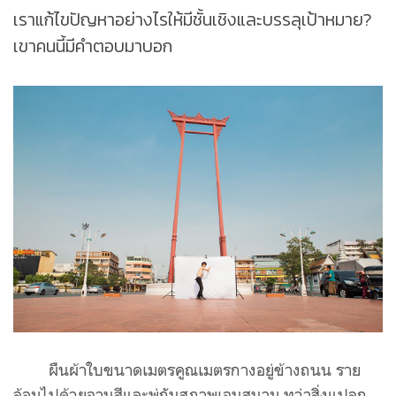
เราแก้ไขปัญหาอย่างไรให้มีชั้นเชิงและบรรลุเป้าหมาย?
เขาคนนี้มีคำตอบมาบอก
ผืนผ้าใบขนาดเมตรคูณเมตรกางอยู่ข้างถนน ราย
ล้อมไปด้วยจานสีและพู่กันสภาพเจนสนาม ทว่าสิ่งแปลก