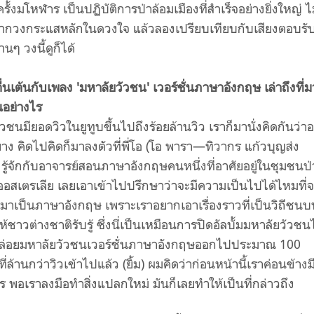
้งมโหฬาร เป็นปฏิบัติการป่าล้อมเมืองที่สำเร็จอย่างยิ่งใหญ่ ไ
ตจากวงกระแสหลักในดวงใจ แล้วลองเปรียบเทียบกับเสียงตอบรั
ๆ วงนี้ดูก็ได้
นเต้นกับเพลง 'มหาลัยวัวชน' เวอร์ชั่นภาษาอังกฤษ เล่าถึงที่มา
นอย่างไร
ชนมียอดวิวในยูทูบขึ้นไปถึงร้อยล้านวิว เราก็มานั่งคิดกันว่า
ย่าง คิดไปคิดก็มาลงตัวที่พี่โอ (โอ พารา—ทิวากร แก้วบุญส่ง
 รู้จักกับอาจารย์สอนภาษาอังกฤษคนหนึ่งที่อาศัยอยู่ในชุมชนป่
อสเตรเลีย เลยเอาเข้าไปปรึกษาว่าจะมีความเป็นไปได้ไหมที่
าเป็นภาษาอังกฤษ เพราะเราอยากเอาเรื่องราวที่เป็นวิถีชนบ
าวต่างชาติรับรู้ ซึ่งนี่เป็นเหมือนการปิดอัลบั้มมหาลัยวัวช
าปล่อยมหาลัยวัวชนเวอร์ชั่นภาษาอังกฤษออกไปประมาณ 100
ที่ล้านกว่าวิวเข้าไปแล้ว (ยิ้ม) ผมคิดว่าก่อนหน้านี้เราค่อนข้างม
อเราลงมือทำสิ่งแปลกใหม่ มันก็เลยทำให้เป็นที่กล่าวถึง