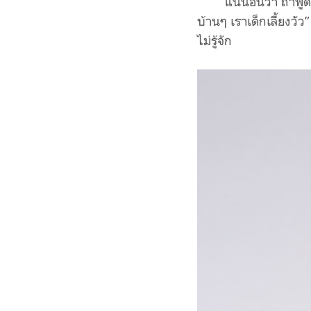
แน่นอนว่า ถ้าพูด
บ้านๆ เราเด็กเลี้ยงวั
ไม่รู้จัก