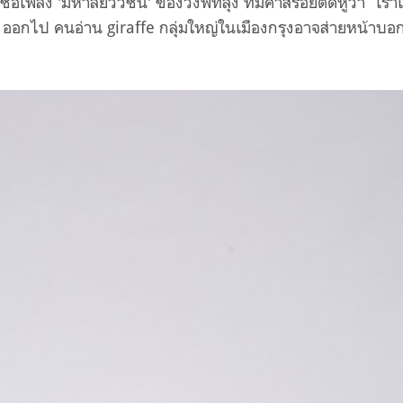
ชื่อเพลง 'มหาลัยวัวชน' ของวงพัทลุง ที่มีคำสร้อยติดหูว่า “เราเ
ว” ออกไป คนอ่าน giraffe กลุ่มใหญ่ในเมืองกรุงอาจส่ายหน้าบอก