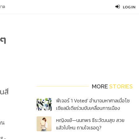
บาล
LOG IN
นๆ
MORE
STORIES
นสึ
ฟีเจอร์ 'I Voted' อำนาจมหาศาลเมื่อโซ
เชียลมีเดียร่วมขับเคลื่อนการเมือง
หญิงแย้—นนทพร ธีระวัฒนสุข สวย
อน
แล้วไปไหน ถามใจเธอดู?