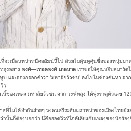
ี่จะเบือนหน้าหนีคอลัมน์นี้ไป ด้วยไม่คุ้นหูคุ้นชื่อของหนุ่มมา
ัทลุงอย่าง
พงศ์—เทอดพงศ์ เภอบาล
เราขอให้คุณหยิบสมาร์ต
ยูทูบ และลองกรอกคำว่า 'มหาลัยวัวชน' ลงไปในช่องค้นหา ลา
ดวิว
ันนี้ของเพลง มหาลัยวัวชน จาก วงพัทลุง ได้พุ่งทะลุตัวเลข 12
ลที่ไม่ได้ทำกันง่ายๆ วงดนตรีระดับแถวหน้าของเมืองไทยยัง
ว่านั้นก็ต้องบอกว่า นี่คือยอดวิวที่ใกล้เคียงกับเพลงของนักร้องช
ว