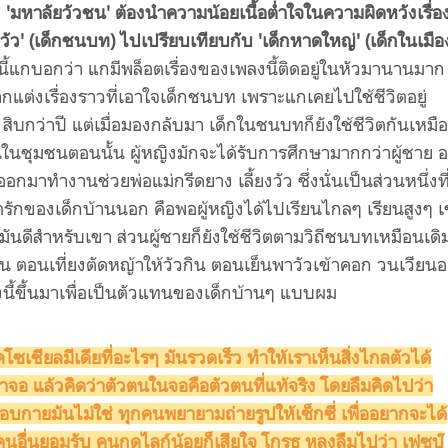
 'มหาลัยวัวชน' ต้องนำความน้อยเนื้อต่ำใจในความผิดหวังเรื่อ
งวัว' (เด็กชนบท) ไปเปรียบเทียบกับ 'เด็กหาดใหญ่' (เด็กในเมือ
นี้แกบอกว่า แกมีพล็อตเรื่องของเพลงนี้ติดอยู่ในหัวมานานมาก
ต่งเรื่องราวที่เอาใจเด็กชนบท เพราะแกเคยไปใช้ชีวิตอยู่
) สิบกว่าปี แต่เมื่อมองกลับมา เด็กในชนบทก็ยังใช้ชีวิตกันเหมื
ในชุมชนตอนนั้น ผู้หญิงมักจะได้รับการศึกษามากกว่าผู้ชาย อ
อกมาทำงานช่วยพ่อแม่กรีดยาง เลี้ยงวัว ซึ่งนั่นเป็นส่วนหนึ่งที
ตรักของเด็กบ้านนอก คือพอผู้หญิงได้ไปเรียนไกลๆ เรียนสูงๆ 
มันดีสำหรับเขา ส่วนผู้ชายก็ยังใช้ชีวิตตามวิถีชนบทเหมือนเดิ
 ตอนเที่ยงตัดหญ้าให้วัวกิน ตอนเย็นพาวัวเข้าคอก วนเวียนอย
งนี้ขึ้นมาเพื่อเป็นตัวแทนของเด็กบ้านๆ แบบผม
คโซเชียลมีเดียที่อะไรๆ มันรวดเร็ว ทำให้เราเห็นสิ่งไกลตัวได้
้าจอ แล้วคิดว่าตัวตนในจอคือตัวตนที่แท้จริง โดยลืมคิดไปว่า
บกายมันไม่ใช่ ทุกคนพยายามถ่ายรูปให้เซ็กซี่ เพื่ออยากจะได้
นอื่นยอมรับ คนกดไลก์น้อยก็เสียใจ โกรธ หลงลืมไปว่า เฟซบุ๊