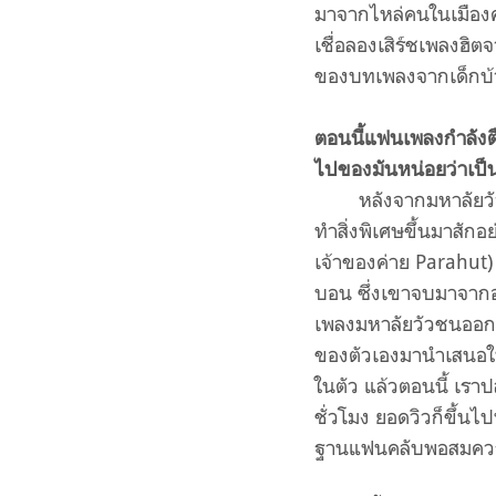
มาจากไหล่คนในเมืองครั
เชื่อลองเสิร์ชเพลงฮิ
ของบทเพลงจากเด็กบ้าน
ตอนนี้แฟนเพลงกำลังตื่
ไปของมันหน่อยว่าเป็
หลังจากมหาลัยวัว
ทำสิ่งพิเศษขึ้นมาสักอ
เจ้าของค่าย Parahut)
บอน ซึ่งเขาจบมาจากอ
เพลงมหาลัยวัวชนออกม
ของตัวเองมานำเสนอให้ช
ในตัว แล้วตอนนี้ เร
ชั่วโมง ยอดวิวก็ขึ้นไป
ฐานแฟนคลับพอสมควร พ