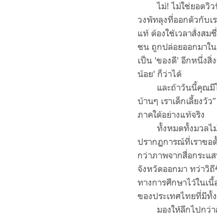
ไม่! ไม่ใช่ยอดวิ
วงพัทลุงที่ออกตัวกับเ
แท้ ต้องใช้เวลาสั่งส
ชน ถูกปล่อยออกมาในวั
เป็น 'ของดี' อีกหนึ่งส
น้อย' ก็ว่าได้
และถ้าวันนี้คุณม
บ้านๆ เราเด็กเลี้ยงวัว
ภาคใต้อย่างแท้จริง
ทั้งหมดทั้งมวลไ
ปรากฏการณ์ที่เราขอตั้ง
กว่าภาพจากสื่อกระแส
จังหวัดออกมา ทว่าวิถี
ทางการศึกษาไว้ในเนื
ของประเทศไทยที่มีทั้
มองให้ลึกไปกว่า