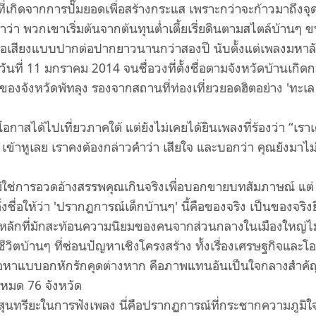
วที่เกิดจากการปั๊มยอดเพื่อสร้างกระแส เพราะกว่าจะก้าวมาถึงจุดน
ราว่า พวกเขาเริ่มต้นจากต้นทุนต่ำเตี้ยเรี่ยดินตามสไตล์บ้านๆ 
มชื่อเสียงแบบปากต่อปากยาวนานกว่าสองปี นับตั้งแต่เพลงมหาลั
นที่ 11 มกราคม 2014 จนชื่อวงที่ตั้งชื่อตามจังหวัดบ้านเกิด
ิ่งของจังหวัดพัทลุง รองจากสถานที่ท่องเที่ยวยอดฮิตอย่าง 'ทะเล
ีโอกาสได้ไปเที่ยวภาคใต้ แต่ยังไม่เคยได้ยินเพลงที่ร้องว่า “เราเ
” เข้าหูเลย เราคงต้องกล่าวคำว่า เสียใจ และบอกว่า คุณยังมาไม่
ม่ใช่การอวดอ้างสรรพคุณเกินจริงเพื่อบอกขายบทสัมภาษณ์ แต่
ชื่อให้ว่า 'ปรากฏการณ์เด็กบ้านๆ' นี้คือของจริง เป็นของจริงยิ
หลักที่มักสะท้อนความนิยมของคนจากส่วนกลางในเมืองใหญ่ไม่
ชีวิตบ้านๆ ที่ซ่อนปัญหาเชิงโครงสร้าง ทั้งเรื่องเศรษฐกิจและโ
้อหาแบบอกหักรักคุดต่างหาก คือภาพแทนอันเป็นใจกลางสำคั
งหมด 76 จังหวัด
สุนทรียะในการฟังเพลง นี่คือปรากฏการณ์ที่กระชากความภูมิใ