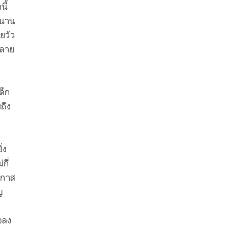
ี้
ขนาน
ยวัว
กลาย
ด็ก
ถึง
่ง
กี่
อกาส
ญ
จลง