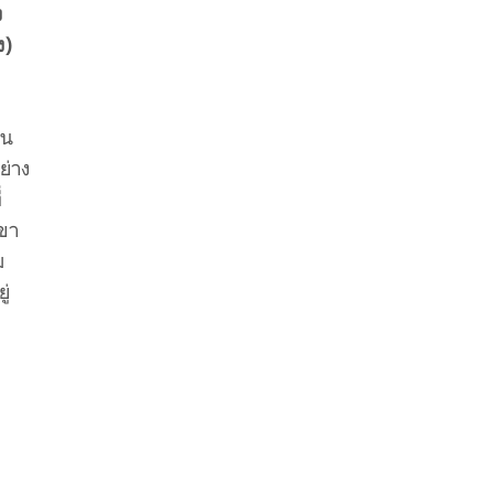
ง
ง)
อน
ย่าง
่
เขา
ม
ู่