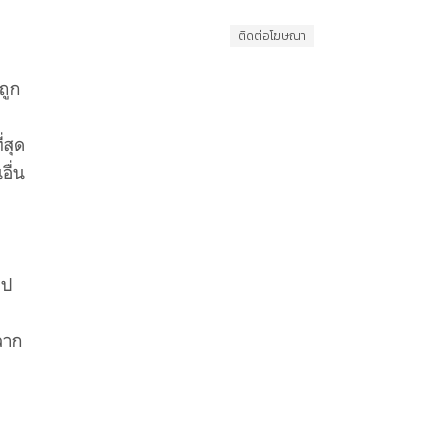
ติดต่อโฆษณา
ถูก
่สุด
อื่น
ไป
ลาก
าก
าร