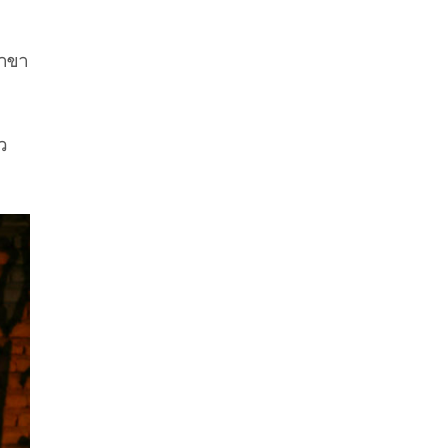
สาขา
ัว