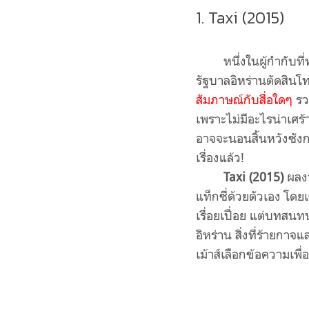
1. Taxi (2015)
หนึ่งในผู้กำกับที่ท
รัฐบาลอิหร่านตัดสิน
สัมภาษณ์กับสื่อใดๆ
รว
เพราะไม่มีอะไรน่าเศร้
อาจจะนอนสิ้นหวังซังกะ
เรื่อง
แล้ว
!
Taxi (2015)
ผลงา
แท็กซี่ด้วยตัวเอง โด
เรื่อยเปื่อย แต่บทสน
อิหร่าน สิ่งที่ร้ายกา
เม้าส์เลือกข้อความเพื่
รถไป แล้วอยู่ดีๆ ก็ม
วิพากษ์รัฐบาลที่สอดแ