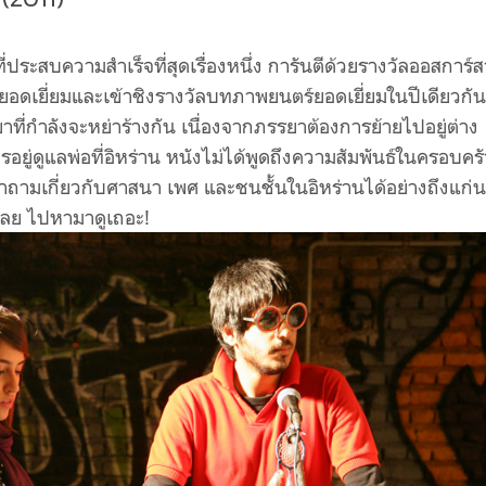
ประสบความสำเร็จที่สุดเรื่องหนึ่ง การันตีด้วยรางวัลออสการ์
อดเยี่ยมและเข้าชิงรางวัลบทภาพยนตร์ยอดเยี่ยมในปีเดียวกัน
รยาที่กำลังจะหย่าร้างกัน เนื่องจากภรรยาต้องการย้ายไปอยู่ต่าง
อยู่ดูแลพ่อที่อิหร่าน หนังไม่ได้พูดถึงความสัมพันธ์ในครอบคร
งคำถามเกี่ยวกับศาสนา เพศ และชนชั้นในอิหร่านได้อย่างถึงแก่น
กเลย ไปหามาดูเถอะ!