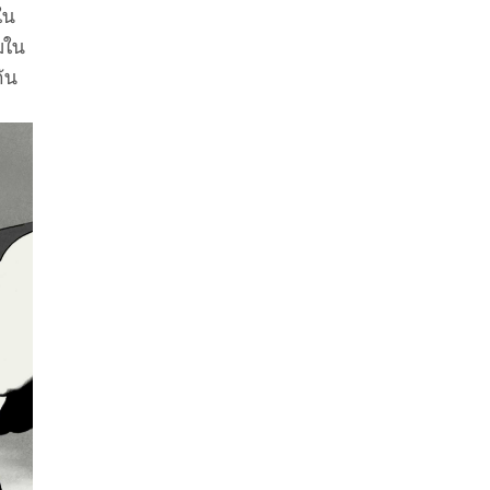
ใน
มใน
ัน