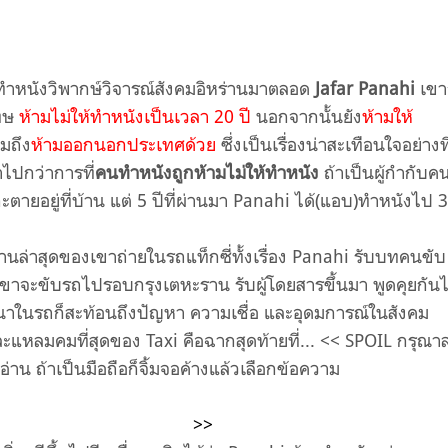
ำหนังวิพากษ์วิจารณ์สังคมอิหร่านมาตลอด
Jafar Panahi
เขา
โทษ
ห้ามไม่ให้ทำหนังเป็นเวลา 20 ปี
นอกจากนั้นยัง
ห้ามให้
มถึง
ห้ามออกนอกประเทศด้วย
ซึ่งเป็นเรื่องน่าสะเทือนใจอย่างที
าไปกว่าการที่
คนทำหนังถูกห้ามไม่ให้ทำหนัง
ถ้าเป็นผู้กำกับคน
ตายอยู่ที่บ้าน แต่ 5 ปีที่ผ่านมา Panahi ได้(แอบ)ทำหนังไป 3
นล่าสุดของเขาถ่ายในรถแท็กซี่ทั้งเรื่อง Panahi รับบทคนขับ
ยเขาจะขับรถไปรอบกรุงเตหะราน รับผู้โดยสารขึ้นมา พูดคุยกัน
ทนาในรถก็สะท้อนถึงปัญหา ความเชื่อ และอุดมการณ์ในสังคม
จและแหลมคมที่สุดของ Taxi คือฉากสุดท้ายที่... << SPOIL
กรุณา
ออ่าน ถ้าเป็นมือถือก็จิ้มจอค้างแล้วเลือกข้อความ
Panahi ลงจ
ีชายลึกลับมาขโมยกล้องและข้าวของไปจากรถ แน่นอนว่านี่คือก
นม จับต้อง และคุกคามเขา
>>