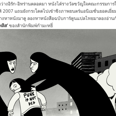
่างอิรัก-อิหร่านตลอดมา หนังได้รางวัลขวัญใจคณะกรรมการ
์ 2007 แถมยังกระโดดไปเข้าชิงภาพยนตร์แอนิเมชั่นยอดเยี่ย
ว่างหาหนังมาดู ลองหาหนังสือฉบับการ์ตูนแปลไทยมาลองอ่านก
ลิส’
ของสำนักพิมพ์กำมะหยี่