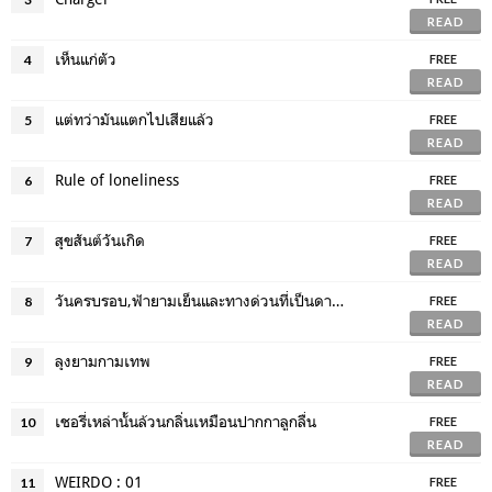
READ
เห็นแก่ตัว
4
FREE
READ
แต่ทว่ามันแตกไปเสียแล้ว
5
FREE
READ
Rule of loneliness
6
FREE
READ
สุขสันต์วันเกิด
7
FREE
READ
วันครบรอบ,ฟ้ายามเย็นและทางด่วนที่เป็นดาดฟ้า
8
FREE
READ
ลุงยามกามเทพ
9
FREE
READ
เชอรี่เหล่านั้นล้วนกลิ่นเหมือนปากกาลูกลื่น
10
FREE
READ
WEIRDO : 01
11
FREE