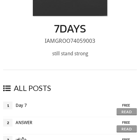
7DAYS
IAMGROO74059003
still stand strong
ALL POSTS
Day 7
1
FREE
READ
ANSWER
2
FREE
READ
เข้าใจ
3
FREE