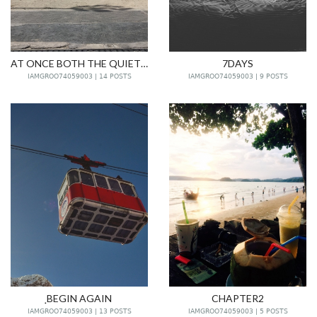
AT ONCE BOTH THE QUIET AND THE CONFUSION OF MY MIND.
7DAYS
IAMGROO74059003 | 14 POSTS
IAMGROO74059003 | 9 POSTS
ฺBEGIN AGAIN
CHAPTER2
IAMGROO74059003 | 13 POSTS
IAMGROO74059003 | 5 POSTS