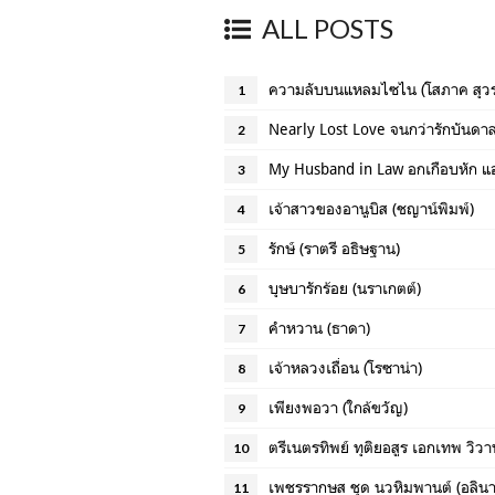
ALL POSTS
ความลับบนแหลมไซไน (โสภาค สุว
1
Nearly Lost Love จนกว่ารักบันดาล
2
My Husband in Law อกเกือบหัก แอ
3
เจ้าสาวของอานูบิส (ชญาน์พิมพ์)
4
รักษ์ (ราตรี อธิษฐาน)
5
บุษบารักร้อย (นราเกตต์)
6
คำหวาน (ธาดา)
7
เจ้าหลวงเถื่อน (โรซาน่า)
8
เพียงพอวา (ใกล้ขวัญ)
9
ตรีเนตรทิพย์ ทุติยอสูร เอกเทพ วิว
10
เพชรรากษส ชุด นวหิมพานต์ (อลินา
11