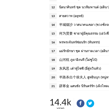
นิลนาคินทร์ ชุด นวหิมพานต์ (อลินา
12
สายสวาท (อยุทธ์)
13
半城烟沙 วาสนาคนเขลา (ขวงซั่งจ
14
何为贤妻 ชายาผู้มีคุณธรรม (เย่ว์เซี่ยเ
15
พรพระจันทร์ซ่อนรัก (หันหรร)
16
แม่รักยักษา ชุด ผ่านกาลเวลา (อลินา
17
山河枕 ภูผาอิงนที (โม่ซูไป๋)
18
东风恶 เต้าหู้ไซซี (อี๋ตู้จวินหัว)
19
半路杀出个侯夫人 ฮูหยินบุก (หนู่หวางปู
20
辟寒金 แสนชัง นิรันดร์รัก (เผิงไหลเ
21
14.4k
VIEWS