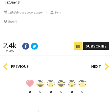
#รีวิวนิยาย
14th February 2020, 4:41 pm
Penn
Report
2.4k
SUBSCRIBE
VIEWS
PREVIOUS
NEXT
0
0
0
0
0
0