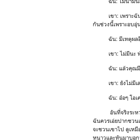
ฉัน: ไม่น่ามีนะครั
เขา: เพราะฉันไม่เ
กันช่วงนี้เพราะอบอุ่
ฉัน: มีเหตุผลอื
เขา: ไม่มีนะ ทำไม
ฉัน: แล้วคุณมี
เขา: ยังไม่มีเลย 
ฉัน: อ๋อๆ โอเคคร
อันที่จริงระหว่างอ
ฉันควรเอ่ยปากชวนเขา
จะชวนเขาไป ดูเหมือ
หนาวและหันมาบอกว่า