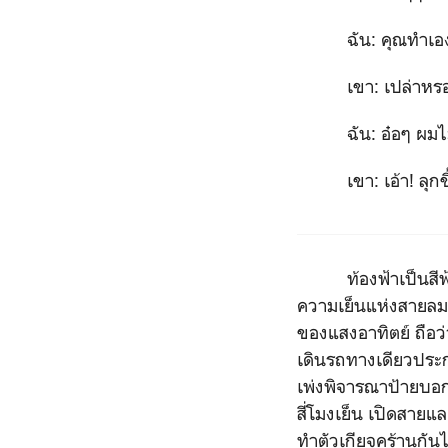
ฉัน: คุณทำเอง
เขา: เปล่าหรอก เด
ฉัน: อ๋อๆ ผมไม่ร
เขา: เอ้า! ลุกขึ้น
ท้องฟ้าเป็นสีฟ้าสด
ความเย็นแห่งสายลม 
ของแสงอาทิตย์ ถือว
เดินรถทางเดียวประก
เพ่งพิจารณาป้ายบอ
สี่โมงเย็น เปิดสายแล
ทำตัวเกียจคร้านกันไ