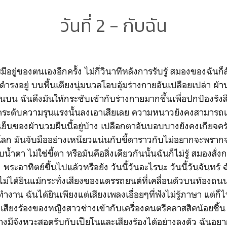
วันที่ 2 - กับฉัน
ู่ของตนเองอีกครั้ง ไม่กี่วินาทีหลังการรับรู้ สมองของฉันก็สั
ันดำรงอยู่ บนพื้นเตียงนุ่มนวลโอบอุ้มร่างกายอันเปลือยเปล่า ผ
้านบน ฉันดึงมันให้กระชับเข้ากับร่างกายมากขึ้นเพื่อปกป้องร
ี่จะลดระดับความรุนแรงนั้นลงเอาเสียเลย ความหนาวยังคงสามารถ
็นของผ้านวมผืนนี้อยู่บ้าง เปลือกตาอันบอบบางยังคงเกียจคร้านท
บนโลก มันจับมืออย่างเหนียวแน่นกับขี้ตาราวกับไม่อยากจะพรา
ำตา ไม่ใช่ขี้ตา หรือมันคือสิ่งเดียวกันนั้นฉันก็ไม่รู้ สมองสั่ง
 พระอาทิตย์ขึ้นไปแล้วหรือยัง วันนี้วันอะไรนะ วันนี้วันจันทร์ ฉ
่ได้ยินแม้กระทั่งเสียงของแตรรถยนต์ที่เคลื่อนตัวบนท้องถนนว
งาน ฉันได้ยินเพียงแต่เสียงเพลงเอื่อยๆที่ฟังไม่รู้ภาษา แต่ก
ส เสียงร้องของหญิงสาวช่างเข้ากับเครื่องดนตรีคลาสสิคน้อยชิ้น 
่างมีจังหวะสอดรับกับเปียโนและเสียงร้องได้อย่างลงตัว ฉันอย