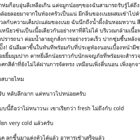
้าห่มก็อบอุ่นดีเหลือเกิน แต่จมูกน้อยๆของฉันสามารถรับรู้ได้ถ
คล้อยลอยมาจากในห้องครัวเป็นแน่ มีกลิ่นของเนยผสมเข้าไปด้ว
ลกับความเค็มปะแล่มของเนย ฉันนึกถึงน้ำผึ้งอันหอมหวาน ส
เหนียวข้นเป็นเนื้อเดียวกันอย่างหาที่ติไม่ได้ บริเวณกล้ามเนื้อห
ามปรารถนา ต่อมน้ำลายถูกสั่งการอย่างรวดเร็ว ปากชุ่มชื้นหลัง
ปิ๊ง! ฉันลืมตาขึ้นในทันทีพร้อมกับที่ประตูห้องนอนเบื้องหน้ามีชาย
ยยิ้มมุมปาก ตาหยี่เล็กน้อยราวกับนักผจญภัยที่พร้อมจะสำรวจวั
กสีดำที่ยังไม่ได้ผ่านการจัดทรง เหมือนเพิ่งตื่นนอน เพิ่งลุกจ
สบายไหม
 หลับลึกมาก แต่หนาวไปหน่อยครับ
ือว่าไม่หนาวนะ เขาเรียกว่า fresh ไม่ถึงกับ cold
 very cold แล้วครับ
กขึ้นมาแต่งตัวได้แล้ว อาหารเช้าเสร็จแล้ว