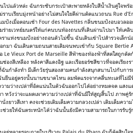
เกินไปแล้วหล่ะ ฉันกระชับกระเป๋าสะพายหลังใบสีน้ำเงินคู่ใจพร
ม่ราบเรียบมุ่งหน้าอย่างไม่สนใจใยดีผ่านตัดแนวถนน Rue d
อขนมปังเมื่อตอนเช้า Four des Navettes กลิ่นขนมปังอบอว
ายเวทย์มนตร์ให้แก่คนบนท้องถนนที่เดินผ่านไปมา ให้เคลิบเค
ราแห่งขนมปังอย่างถอนตัวไม่ขึ้น ฉันเดินเข้าไปสำรวจเล็กน้อ
อออกมา ฉันเดินตามถนนสายเดิมจนพบเข้ากับ Square Bertie 
าคือ Le Vieux Port de Marseille สีฟ้าของท้องฟ้าที่สดใสถูกตั
นช่องสีเหลือง หลังคาสีแดงอิฐ และเรือยอร์ชสีขาวที่จอดเรียงราย 
ที่ฉันกำลังทำ มีเด็กวัยรุ่นสองสามคนกำลังสนุกสนานไปกับการ
้ว่าฉันยืนอยู่ตรงนั้นนานขนาดไหน ลมพัดแรงจากคลื่นทะเลที่ไม่มีท
ความว่างเปล่าที่อัดแน่นในตัวฉันออกไปได้อย่างหมดจด แสงแดด
 หวังว่าจะแผดเผาความว่างเปล่าที่ฉันมีให้สูญสิ้นไป ภาพคู่รักเ
ม้านั่งยาวสีเทา คงจะช่วยเติมเต็มความกลวงเปล่า เติมเต็มความ
อาจจะช่วยให้ฉันตระหนักได้ว่าฉันนั้นยังมีความสามารถในการรับร
หลายรอบภายในบริเวณ Palais du Pharo ฉันก็ตัดสินใจหาท