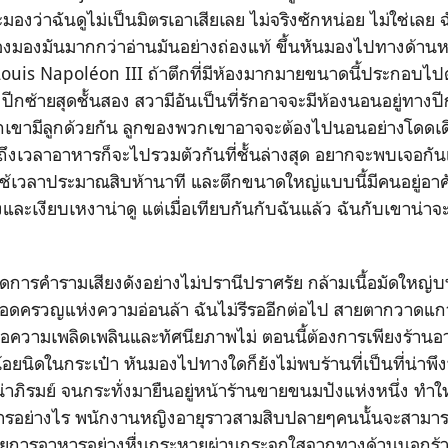
องว่าฉันดูไม่เป็นมิตรเอาเสียเลย ไม่จริงซักหน่อย ไม่ใช่เลย
้องมองมันมากกว่าอ่านมันอย่างถ่องแท้ ขึ้นหันมองไปทางด้านหลัง
 Louis Napoléon III ถ้าตึกที่มีห้องมากมายขนาดนี้ประกอบไ
ทางปีกซ้ายสุดชั้นสอง สวามีอันเป็นที่รักอาจจะมีห้องนอนอยู่ทางปี
กเขามีลูกด้วยกัน ลูกของพวกเขาอาจจะต้องไปนอนอย่างโดดเดี่
อถึงเวลาอาหารก็จะไปรวมตัวกันที่ชั้นล่างสุด อยากจะพบเจอกันแ
งใช้เวลาประมาณสิบห้านาที และตึกขนาดใหญ่แบบนี้มีคนอยู่อาศั
ละเงียบเหงาน่าดู แต่เมื่อเทียบกันกับฉันแล้ว ฉันกับเขาน่าจ
คำรามเสียงดังอย่างไม่ปรานีปราศรัย กล้ามเนื้อมัดใหญ่บ
อดครวญแห่งความอ่อนล้า ฉันไม่รีรออีกต่อไป สายตากวาดแกว
ื่อความเพลิดเพลินและทัศนียภาพไม่ ตอนนี้ต้องการเพียงร้า
อยนิดในกระเป๋า หันมองไปทางใดก็ยังไม่พบร้านที่เป็นที่น่าพ
น่าภิรมย์ จนกระทั่งมายืนอยู่หน้าร้านขายขนมปังแห่งหนึ่ง ทำให
าหารอย่างไร พนักงานหญิงอายุราวสามสิบปลายๆคนนั้นจะสามารถ
ายการอาหารอย่างหื่นกระหายผ่านกระจกใสจากทางด้านนอกร้าน