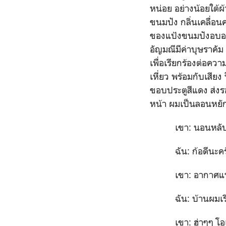
หน่อย อย่างน้อยใต้ผ
ขนมปัง กลิ่นเคลื่อน
ของแป้งขนมปังอบอว
อัญมณีมีค่าบุษราคัม 
เพื่อเรียกร้องต่อคว
เหี่ยว พร้อมกับเสียง 
ขอบประตูสีแดง ส่งรอ
หน้า ผมเป็นลอนหยักศ
เขา: นอนหลับ
ฉัน: ก้อดีนะครับ
เขา: อากาศแบบนี้ถ
ฉัน: บ้านผมเรียก
เขา: ฮ่าๆๆ โอเค ลุ