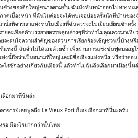
นข้างของตึกใหญ่ขนาดสามชั้น ฉันนั่งหันหน้าออกไปทางทะเลเ
าศเบื้องหน้า ที่ฉันไม่ค่อยจะได้พบเจอบ่อยครั้งนักที่บ้านของ
ึ้นมานั่งพิจารณาแห่งหนในเมืองที่ฉันควรจะไปเยี่ยมเยียนซักครั้
รายละเอียดคำบรรยายสรรพคุณต่างๆที่ว่าทำไมคุณควรมาเที่ยวที่
นเคยจะสนใจความสำคัญของส่วนการเรียกร้องเชิญชวนนี้บ้างหรื
ี่แห่งนี้ ฉันจำไม่ได้เลยด้วยซ้ำ เพิ่งผ่านการแข่งขันฟุตบอลยูโ
งแห่งนี้ถือว่าเป็นสนามที่ใหญ่และมีชื่อเสียงแห่งหนึ่ง หรือว่าตอ
งอะไรซักอย่างเกี่ยวกับเมืองนี้ แล้วทำไมฉันถึงเลือกมาเมืองนี้หล
กมาที่นี่หล่ะ
รย์เคยพูดถึง Le Vieux Port ก็เลยเลือกมาที่นี่นะครับ
อ มีอะไรมากกว่านั้นไหม