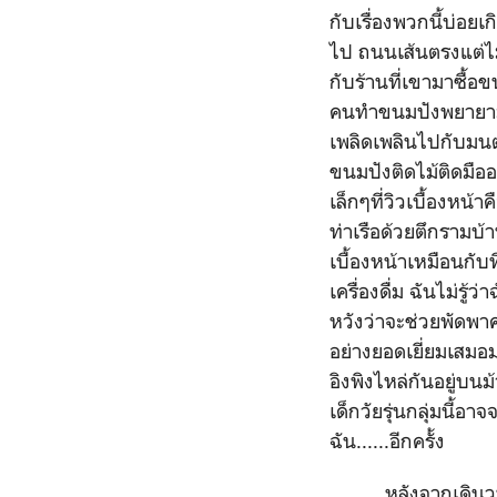
กับเรื่องพวกนี้บ่อย
ไป ถนนเส้นตรงแต่ไ
กับร้านที่เขามาซื้
คนทำขนมปังพยายามร่
เพลิดเพลินไปกับมนต
ขนมปังติดไม้ติดมื
เล็กๆที่วิวเบื้องหน้
ท่าเรือด้วยตึกรามบ้า
เบื้องหน้าเหมือนกับ
เครื่องดื่ม ฉันไม่รู
หวังว่าจะช่วยพัดพา
อย่างยอดเยี่ยมเสมอมา
อิงพิงไหล่กันอยู่บน
เด็กวัยรุ่นกลุ่มนี้
ฉัน......อีกครั้ง
หลังจากเดินวนอยู่