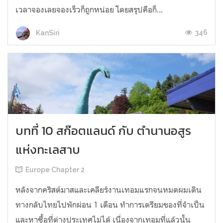
เวลาจองเลยจองเร็วก็ถูกหน่อย โดยสรุปคือก็...
346
KanSiri
บทที่ 10 สก๊อตแลนด์ กับ ตำนานอสูร
แห่งทะเลสาบ
Europe Chapter 2
หลังจากคริสต์มาสและเคลียร์งานเทอมแรกจนหมดผมเดิน
ทางกลับไทยไปพักผ่อน 1 เดือน ทำการเตรียมของที่จำเป็น
และหาซื้อที่ต่างประเทศไม่ได้ เนื่องจากเทอมที่แล้วนั้น