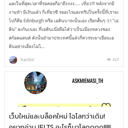
และในที่สุดเวลาที่รอคอยก็มาถึงงงง..... เที่ยว!!! หลังจากมี
งานทำ มีเงินแล้ว ก็เที่ยวซิ รออะไรและทริปในครั้งนี้ที่เราจะ
ไปก็คือ Edinburgh หรือ เอดินบาระนั้นเอง เรียกสั้นๆ ว่า “เอ
ดิน” ละกันเนอะ ที่เอดินเนี่ยถือได้ว่าเป็นเมืองหลวงของ
สก๊อตแลนด์ ดังนั้นถ้ามาประเทศนี้แล้วก็ควรจะมาเยือนเอ
ดินอย่างเลี่ยงไม่ไ...
217
KanSiri
เว็บใหม่และบล็อคใหม่ ไฉไลกว่าเดิม!
อยากอ่าน IELTS อะไรก็มาโลดดดด!!!!!