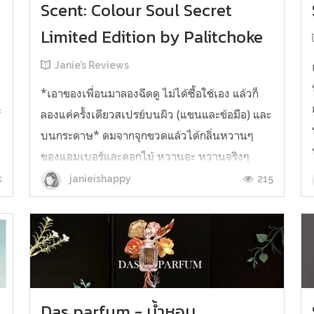
Scent: Colour Soul Secret
Limited Edition by Palitchoke
Janie’s Reviews
น
*เอาของเพื่อนมาลองฉีดดู ไม่ได้ซื้อใช้เอง แล้วก็
้
ลองแค่ครั้งเดียวสเปรย์บนผิว (แขนและข้อมือ) และ
บนกระดาษ* ดมจากจุกขวดแล้วได้กลิ่นหวานๆ
ของแอมเบอร์และดอกไม้ หวานอะ หวานจริงๆ
ไม่ใช่แนวเราเลย แต่ก็อยากลอง ฮ่าๆ ฉีดลงบนผิว
k
215
janieishappy
สองที กลิ่นส้มโอและมะกรูดโชยเข้าจมูกแบบแรง
มาก แอบมีกลิ่นขมเล็กน้อย เป็นอยู่แบบนั้นสัก ...
Das parfum - น้ำหอม