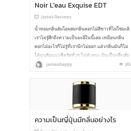
Noir L'eau Exquise EDT
Janie’s Reviews
น้ำหอมกลิ่นส้มโอผสมกลิ่นดอกไม้สีขาวที่ไม่ใช่มะลิ
เราไม่รู้สึกถึงความเป็นมะลิในนี้เลย เหมือนกลิ่น
ดอกไม้อะไรก็ไม่รู้ที่เรานึกไม่ออก แล้วกลิ่นมันก็ไม่
ได้ฉุนส้มแนวซิตรัสทั่วๆ ไปด้วยนะ มันเป็นกลิ่นส้ม
โอนุ่มๆ ละมุนๆ ที่หอมดี เป็นน้ำหอมที่ไม่ฉุน แม้แต่
36
janieishappy
ตอนที่ฉีดแรกๆ ก็ไม่ฉุน เราชอบใช้ตัวนี้ในวันที่
อากาศร้อน...
ความเป็นญี่ปุ่นมีกลิ่นอย่างไร