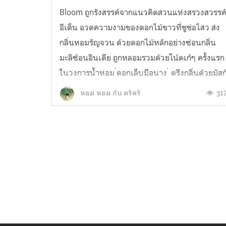
Bloom ถูกรังสรรค์จากแนวคิดสวนแห่งสรวงสวรรค
อีเด็น อวดความงามของดอกไม้ขาวที่ชูช่อไสว ส่ง
กลิ่นหอมรัญจวน ด้วยดอกไม้หลักอย่างซ่อนกลิ่น
มะลิซ้อนอินเดีย ถูกหลอมรวมด้วยโน้ตเก๋ๆ ครั้งแรก
ในวงการน้ำหอม ่ดอกเล็บมือนาง ่ ตรึงกลิ่นด้วยมัสก
ตามขนบแบบโบราณด้วยชะมดเช็ด ด้วยแรง
31
หอม หอม กับ ตริตริ
บันดาลใจที่ว่าผู้หญิงมีแตกต่าง มีค...