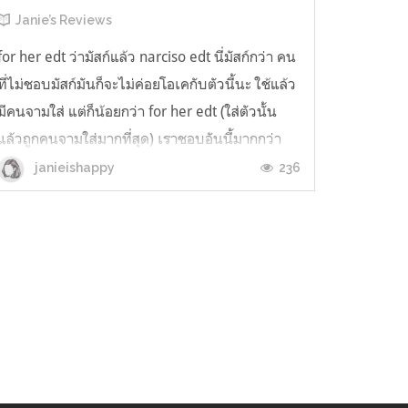
Janie’s Reviews
for her edt ว่ามัสก์แล้ว narciso edt นี่มัสก์กว่า คน
ที่ไม่ชอบมัสก์มันก็จะไม่ค่อยโอเคกับตัวนี้นะ ใช้แล้ว
มีคนจามใส่ แต่ก็น้อยกว่า for her edt (ใส่ตัวนั้น
แล้วถูกคนจามใส่มากที่สุด) เราชอบอันนี้มากกว่า
for her อาจจะเพราะว่ามันมีกุหลาบ เรารักกลิ่น
236
janieishappy
กุหลาบ แต่เราก็ยังไม่เจอน้ำหอมกลิ่นกุหลาบที่
ถูกใจสักที น้ำ...