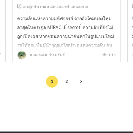
์
ล่าสุดกับ miracle secret lancome
ความลับแห่งความมหัศจรรย์ จากลังโคมน้องใหม่
ล่าสุดในตระกูล MIRACLE ่secret ่ ความลับที่ยังไม่
ถูกเปิดเผย หากซ่อนความน่าค้นหาในรูปแบบใหม่
์
รอให้คุณเป็นผู้นำกุญแจไขประตูแห่งความลับ ค้น
พบความมหัศจรรย์กับทุกๆวันในชีวิตด้วยความ
7
1.1k
หอม หอม กับ ตริตริ
หอมหวานละมุน สัมผัสใหม่ของความหอมในรูป
แบบ floral fruity ในกลิ่นแรก เปิดรับความ...
1
2