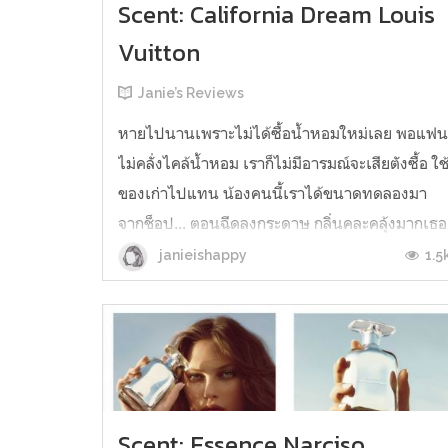
Scent: California Dream Louis
Vuitton
Janie’s Reviews
หายไปนานเพราะไม่ได้ซื้อน้ำหอมใหม่เลย พอแฟ
ไม่คลั่งไคล้น้ำหอม เราก็ไม่มีอารมณ์จะเสียตังซื้อ ใช
ของเก่าไปแทน น้องคนนี้เราได้ขนาดทดลองมา
จากช็อป... ตอนฉีดลงกระดาษ กลิ่นคละคลุ้งมากเธอ
เอ๋ย แบบทั้งถุงทั้งกล่อง ทุกอย่างในนั้นอบอวลไป
1.5
janieishappy
ด้วยกลิ่นนาง แล้วกลิ่นดีมากด้วยนะ เหมาะมากกับ
อากาศร้อน ๆ แบบประเทศไทย แต่.....
Scent: Essence Narciso