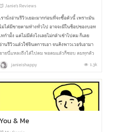
Janie’s Reviews
เรานั่งอ่านรีวิวเยอะมากก่อนที่จะซื้อตัวนี้ เพราะมัน
ไม่ได้มีขายตามห้างทั่วไป อาจจะมีในช็อปของบอท
เทก้ามั้ง แต่ไม่มีตังไงเลยไม่กล้าเข้าไปดม ก็เลย
อ่านรีวิวแล้วใช้จินตการเอา จนคิงพาวเวอร์เอามา
ขายนี่แหละถึงได้ไปดม พอดมแล้วก็ชอบ ดมทุกตัว
ดมมันทั้งเคาน์เตอร์ ดมทุกรุ่นของยี่ห้อนี้ แล้วก็
1.3k
janieishappy
อยากได้มันทุกรุ่นค่า ...
You & Me