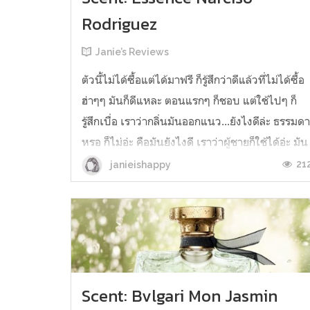
Rodriguez
Janie’s Reviews
ตัวนี้ไม่ได้ซื้อแต่ได้มาฟรี ก็รู้สึกว่าดีแล้วที่ไม่ได้ซื้อ
ฮ่าๆๆ มันก็ดีแหละ ตอนแรกๆ ก็ชอบ แต่ใช้ไปๆ ก็
รู้สึกเบื่อ เราว่ากลิ่นมันออกแนว...ยังไงดีล่ะ ธรรมด
หรอ ก็ไม่อ่ะ คือมันยังไงดี เราว่าผู้ชายก็ใช้ได้อ่ะ มัน
ไม่ได้ผู้หญิงจ๋า ซึ่งเราไม่ชอบ มันทำเราคิดถึง
21
janieishappy
น้ำหอมของเคนโซ แต่เคนโซก็หอมกว่าอ่ะ แอบได้
อา...
Scent: Bvlgari Mon Jasmin