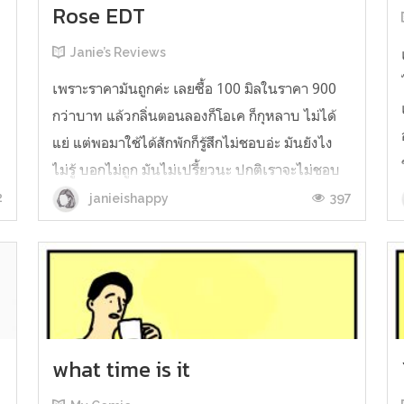
Rose EDT
Janie’s Reviews
เพราะราคามันถูกค่ะ เลยซื้อ 100 มิลในราคา 900
กว่าบาท แล้วกลิ่นตอนลองก็โอเค ก็กุหลาบ ไม่ได้
แย่ แต่พอมาใช้ได้สักพักก็รู้สึกไม่ชอบอ่ะ มันยังไง
ไม่รู้ บอกไม่ถูก มันไม่เปรี้ยวนะ ปกติเราจะไม่ชอบ
กลิ่นกุหลาบที่มีกลิ่นเปรี้ยวแถมมาด้วย เอ๊ะ หรือ
2
397
janieishappy
เพราะมันมีวะเราเลยไม่ชอบ คือมันไม่หอมนวลๆ
แบบกุหลาบ มันหอมบาดๆ ...
what time is it