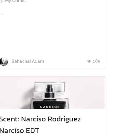
My Comic
...
185
Sahachai Adam
Scent: Narciso Rodriguez
Narciso EDT