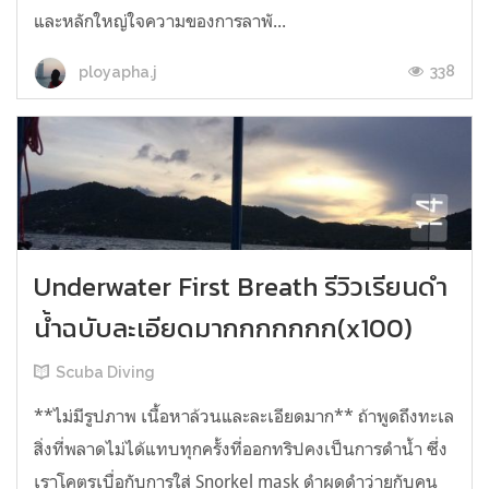
และหลักใหญ่ใจความของการลาพั...
338
ployapha.j
Underwater First Breath รีวิวเรียนดำ
น้ำฉบับละเอียดมากกกกกกก(x100)
Scuba Diving
**ไม่มีรูปภาพ เนื้อหาล้วนและละเอียดมาก** ถ้าพูดถึงทะเล
สิ่งที่พลาดไม่ได้แทบทุกครั้งที่ออกทริปคงเป็นการดำน้ำ ซึ่ง
เราโคตรเบื่อกับการใส่ Snorkel mask ดำผุดดำว่ายกับคน