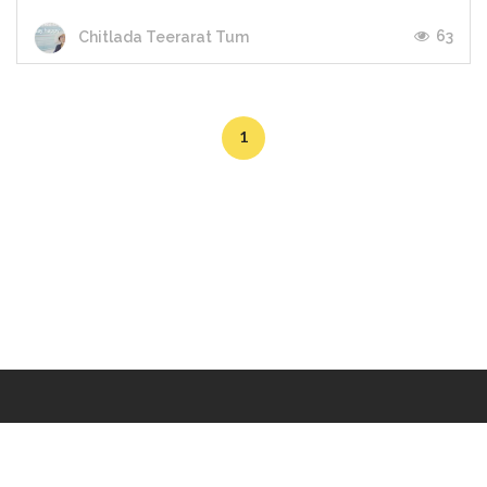
63
Chitlada Teerarat Tum
1
Makers
/
Originals
/
Store
/
Sample
/
Redeem
/
About
/
Contact
/
Jobs
/