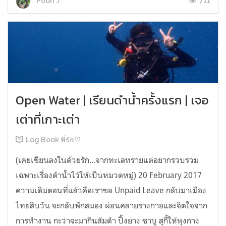
711
Poon :)
Open Water | เรียนดำน้ำครั้งแรก | เจอ
เต่าที่เกาะเต่า
Log Book ที่รัก♡
(เคยเขียนลงในด้วยรัก...จากทะเลทรายแต่อยากรวบรวม
เฉพาะเรื่องดำน้ำไว้ให้เป็นหมวดหมู่) 20 February 2017
ความเดิมตอนที่แล้วคือเราขอ Unpaid Leave กลับมาเมือง
ไทยสิบวัน จะกลับพักสมอง ผ่อนคลายร่างกายและจิตใจจาก
การทำงาน กะว่าจะมากินส้มตำ ปิ้งย่าง ชาบู สุกี้ให้พุงกาง