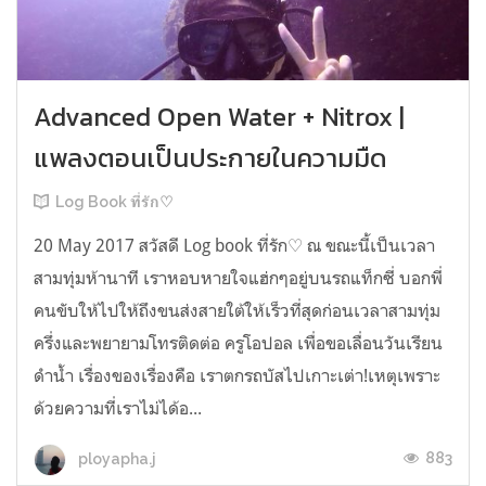
Advanced Open Water + Nitrox |
แพลงตอนเป็นประกายในความมืด
Log Book ที่รัก♡
20 May 2017 สวัสดี Log book ที่รัก♡ ณ ขณะนี้เป็นเวลา
สามทุ่มห้านาที เราหอบหายใจแฮ่กๆอยู่บนรถแท็กซี่ บอกพี่
คนขับให้ไปให้ถึงขนส่งสายใต้ให้เร็วที่สุดก่อนเวลาสามทุ่ม
ครึ่งและพยายามโทรติดต่อ ครูโอปอล เพื่อขอเลื่อนวันเรียน
ดำน้ำ เรื่องของเรื่องคือ เราตกรถบัสไปเกาะเต่า!เหตุเพราะ
ด้วยความที่เราไม่ได้อ...
883
ployapha.j