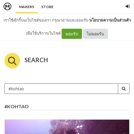
MAKERS
STORE
เราใช้คุ๊กกี้บนเว็บไซต์ของเรา กรุณาอ่านและยอมรับ
นโยบายความเป็นส่วนตัว
เพื่อใช้บริการเว็บไซต์
ยอมรับ
ไม่ยอมรับ
SEARCH
#KOHTAO