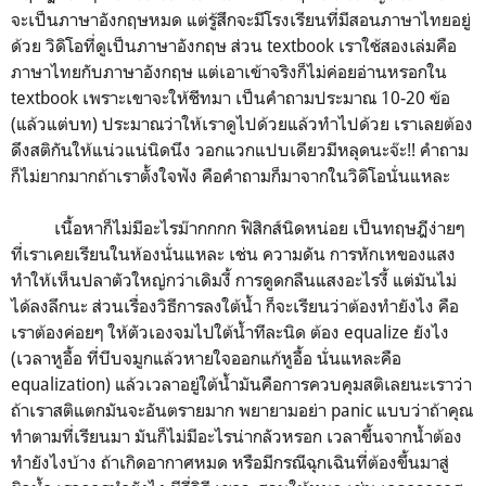
จะเป็นภาษาอังกฤษหมด แต่รู้สึกจะมีโรงเรียนที่มีสอนภาษาไทยอยู่
ด้วย วิดิโอที่ดูเป็นภาษาอังกฤษ ส่วน textbook เราใช้สองเล่มคือ
ภาษาไทยกับภาษาอังกฤษ แต่เอาเข้าจริงก็ไม่ค่อยอ่านหรอกใน
textbook เพราะเขาจะให้ชีทมา เป็นคำถามประมาณ 10-20 ข้อ
(แล้วแต่บท) ประมาณว่าให้เราดูไปด้วยแล้วทำไปด้วย เราเลยต้อง
ดึงสติกันให้แน่วแน่นิดนึง วอกแวกแปบเดียวมีหลุดนะจ๊ะ!! คำถาม
ก็ไม่ยากมากถ้าเราตั้งใจฟัง คือคำถามก็มาจากในวิดิโอนั่นแหละ
เนื้อหาก็ไม่มีอะไรม๊ากกกก ฟิสิกส์นิดหน่อย เป็นทฤษฎีง่ายๆ
ที่เราเคยเรียนในห้องนั่นแหละ เช่น ความดัน การหักเหของแสง
ทำให้เห็นปลาตัวใหญ่กว่าเดิมงี้ การดูดกลืนแสงอะไรงี้ แต่มันไม่
ได้ลงลึกนะ ส่วนเรื่องวิธีการลงใต้น้ำ ก็จะเรียนว่าต้องทำยังไง คือ
เราต้องค่อยๆ ให้ตัวเองจมไปใต้น้ำทีละนิด ต้อง equalize ยังไง
(เวลาหูอื้อ ที่บีบจมูกแล้วหายใจออกแก้หูอื้อ นั่นแหละคือ
equalization) แล้วเวลาอยู่ใต้น้ำมันคือการควบคุมสติเลยนะเราว่า
ถ้าเราสติแตกมันจะอันตรายมาก พยายามอย่า panic แบบว่าถ้าคุณ
ทำตามที่เรียนมา มันก็ไม่มีอะไรน่ากลัวหรอก เวลาขึ้นจากน้ำต้อง
ทำยังไงบ้าง ถ้าเกิดอากาศหมด หรือมีกรณีฉุกเฉินที่ต้องขึ้นมาสู่