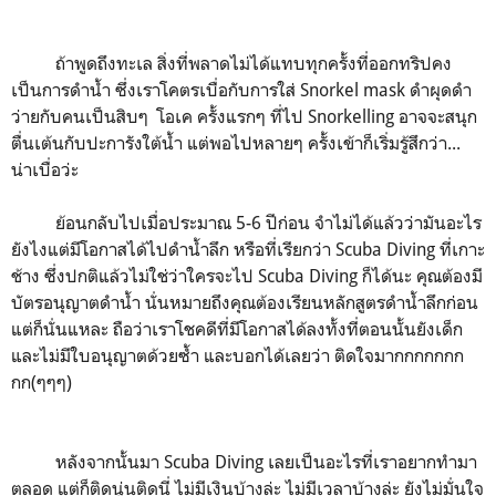
ถ้าพูดถึงทะเล สิ่งที่พลาดไม่ได้แทบทุกครั้งที่ออกทริปคง
เป็นการดำน้ำ ซึ่งเราโคตรเบื่อกับการใส่ Snorkel mask ดำผุดดำ
ว่ายกับคนเป็นสิบๆ โอเค ครั้งแรกๆ ที่ไป Snorkelling อาจจะสนุก
ตื่นเต้นกับปะการังใต้น้ำ แต่พอไปหลายๆ ครั้งเข้าก็เริ่มรู้สึกว่า...
น่าเบื่อว่ะ
ย้อนกลับไปเมื่อประมาณ 5-6 ปีก่อน จำไม่ได้แล้วว่ามันอะไร
ยังไงแต่มีโอกาสได้ไปดำน้ำลึก หรือที่เรียกว่า Scuba Diving ที่เกาะ
ช้าง ซึ่งปกติแล้วไม่ใช่ว่าใครจะไป Scuba Diving ก็ได้นะ คุณต้องมี
บัตรอนุญาตดำน้ำ นั่นหมายถึงคุณต้องเรียนหลักสูตรดำน้ำลึกก่อน
แต่ก็นั่นแหละ ถือว่าเราโชคดีที่มีโอกาสได้ลงทั้งที่ตอนนั้นยังเด็ก
และไม่มีใบอนุญาตด้วยซ้ำ และบอกได้เลยว่า ติดใจมากกกกกกก
กก(ๆๆๆ)
หลังจากนั้นมา Scuba Diving เลยเป็นอะไรที่เราอยากทำมา
ตลอด แต่ก็ติดนู่นติดนี่ ไม่มีเงินบ้างล่ะ ไม่มีเวลาบ้างล่ะ ยังไม่มั่นใจ