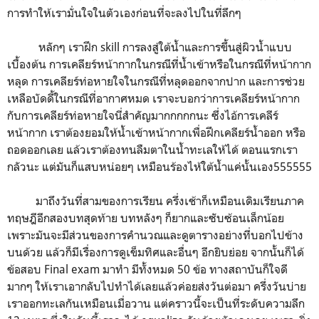
การทำให้เรามั่นใจในตัวเองก่อนที่จะลงไปในที่ลึกๆ
หลักๆ เราฝึก skill การลงสู่ใต้น้ำและการขึ้นสู่ผิวน้ำแบบ
เบื้องต้น การเคลียร์หน้ากากในกรณีที่น้ำเข้าหรือในกรณีที่หน้ากาก
หลุด การเคลียร์ท่อหายใจในกรณีที่หลุดออกจากปาก และการช่วย
เหลือบัดดี้ในกรณีที่อากาศหมด เราจะบอกว่าการเคลียร์หน้ากาก
กับการเคลียร์ท่อหายใจนี่สำคัญมากกกกกนะ ซึ่งไอ้การเคลีร์
หน้ากาก เราต้องยอมให้น้ำเข้าหน้ากากเพื่อฝึกเคลียร์น้ำออก หรือ
ถอดออกเลย แล้วเราต้องทนลืมตาในน้ำทะเลให้ได้ ตอนแรกเรา
กลัวนะ แต่มันก็แสบหน่อยๆ เหมือนร้องไห้ใต้น้ำแค่นั้นเอง555555
มาถึงวันที่สามของการเรียน ครึ่งเช้าก็เหมือนเดิมเรียนภาค
ทฤษฎีอีกสองบทสุดท้าย บทหลังๆ ก็ยากและซับซ้อนเล็กน้อย
เพราะมันจะมีส่วนของการคำนวณและดูตารางอย่างที่บอกไปข้าง
บนด้วย แล้วก็มีเรื่องการดูเข็มทิศและอื่นๆ อีกยิบย่อย จากนั้นก็ได้
ข้อสอบ Final exam มาทำ มีทั้งหมด 50 ข้อ ทางสถาบันก็ใจดี
มากๆ ให้เราเอากลับไปทำได้เลยแล้วค่อยส่งวันต่อมา ครึ่งวันบ่าย
เราออกทะเลกันเหมือนเมื่อวาน แต่คราวนี้จะเป็นที่ระดับความลึก