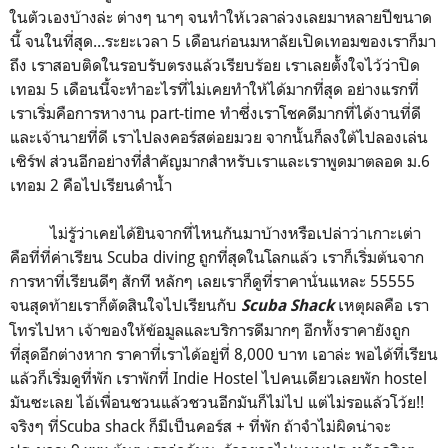
ในตัวเองบ้างล่ะ ต่างๆ นาๆ จนทำให้เวลาล่วงเลยมาหลายปีขนาด
นี้ จนในที่สุด...ระยะเวลา 5 เดือนก่อนมหาลัยเปิดเทอมของเราก็มา
ถึง เราสอบติดในรอบรับตรงแล้วเรียบร้อย เราเลยตั้งใจไว้ว่าปิด
เทอม 5 เดือนนี้จะทำอะไรที่ไม่เคยทำให้ได้มากที่สุด อย่างแรกที่
เราเริ่มคือการหางาน part-time ทำซึ่งเราโชคดีมากที่ได้งานที่ดี
และเจ้านายที่ดี เราไปลงคอร์สต่อยมวย จากนั้นก็ลงใต้ไปลองเล่น
เซิร์ฟ ส่วนอีกอย่างที่สำคัญมากสำหรับเราและเราพูดมาตลอด ม.6
เทอม 2 คือไปเรียนดำน้ำ
ไม่รู้ว่าเคยได้ยินจากที่ไหนกันมาบ้างหรือเปล่าว่าเกาะเต่า
คือที่ที่ค่าเรียน Scuba diving ถูกที่สุดในโลกแล้ว เราก็เริ่มต้นจาก
การหาที่เรียนดีๆ สักที หลักๆ เลยเราก็ดูที่ราคานั่นแหละ 55555
จนสุดท้ายเราก็ตัดสินใจไปเรียนกับ
เหตุผลคือ เรา
Scuba Shack
โทรไปหา เจ้าของให้ข้อมูลและบริการดีมากๆ อีกทั้งราคายังถูก
ที่สุดอีกต่างหาก ราคาที่เราได้อยู่ที่ 8,000 บาท เอาล่ะ พอได้ที่เรียน
แล้วก็เริ่มดูที่พัก เราพักที่ Indie Hostel ไปคนเดียวเลยพัก hostel
มันซะเลย ไอ้เพื่อนชวนแล้วชวนอีกมันก็ไม่ไป แต่ไม่รอแล้วโว้ย!!
จริงๆ ที่Scuba shack ก็มีเป็นคอร์ส + ที่พัก ถ้าจำไม่ผิดน่าจะ