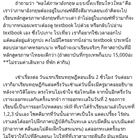
ถ้าถามว่า
"พอได้ภาษาอังกฤษ แบบนี้จะเรียนไหวไหม"
คือ
เราว่าภาษาอังกฤษต้องอยู่ในเกณฑ์ดีถึงดีมากเลยนะถ้าคิดจะไป
เรียนหลักสูตรภาษาอังกฤษที่เกาะเต่า ถ้าไม่อยู่ในเกณฑ์ที่ว่ามาก็จะ
ลำบากหน่อยเพราะต้องดู textbook ไปด้วย หรือกลับไปอ่าน
textbook เอง ซึ่งไปเกาะ ไปเที่ยว เราก็อยากใช้เวลาออกไป
แต๊ดแต๋อยู่แล้วถูกปะ คงไม่มีใครอยากนั่งอ่าน textbook ประหนึ่ง
สอบปลายภาคหรอกเนาะ หรือถ้าจะมาเรียนจริงๆ ก็หาสถาบันที่มี
หลักสูตรภาษาไทยจะดีกว่า (ถ้าสถาบันที่กรุงเทพก็แบบ 15,000อ่ะ
**ไม่รวมค่าเดินทาง ที่พัก ค่ากิน)
เข้าเรื่องต่อ วันแรกเรียนทฤษฎีตอนเย็น 2 ชั่วโมง วันต่อมา
เราก็มาเรียนทฤษฎีกันต่อครึ่งวันเช้าแต่วันนี้จะมีครูมาคอยอธิบาย
หลังจากวิดิโอจบ ตรงไหนไม่เข้าใจ ข้อไหนผิด จากนั้นอีกครึ่งวัน
เราจะออกทะเลกันครั้งแรกจ้า การออกทะเลในวันที่ 2 ของการ
เรียนนี้เป็นการออกไปทดสอบ skill ที่เราได้ร่ำเรียนมาแล้วในบทที่
1,2,3 นั่นเอง โชคดีมากที่วันนั้นอากาศเป็นใจ แดดเปรี้ยง ไร้ฝน
เราเลยได้ออกไปฝึกภาคปฏิบัติกันในทะเล แบบมีคลื่น แบบมีแดด!
(ถ้าอากาศ คลื่นลมไม่ดีจะฝึกในสระแทน) แต่ออกทะเลครั้งแรก
ไม่ใช่ว่าให้ไปที่ลึกเลยนะ ไปให้ที่ที่เราสามารถยืนถึง มันเหมือน