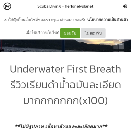
Scuba Diving
–
herlonelyplanet
เราใช้คุ๊กกี้บนเว็บไซต์ของเรา กรุณาอ่านและยอมรับ
นโยบายความเป็นส่วนตัว
เพื่อใช้บริการเว็บไซต์
ยอมรับ
ไม่ยอมรับ
Underwater First Breath
รีวิวเรียนดำน้ำฉบับละเอียด
มากกกกกกก(x100)
**ไม่มีรูปภาพ เนื้อหาล้วนและละเอียดมาก**