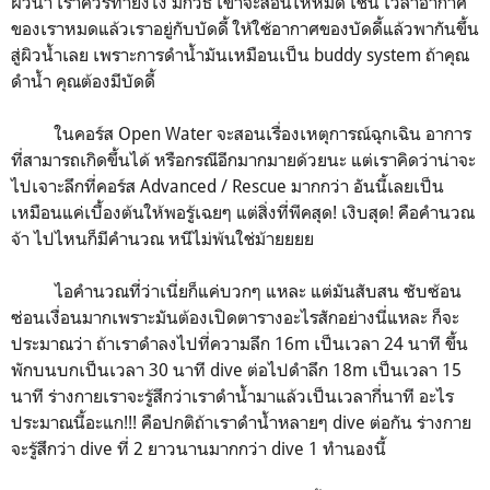
ผิวน้ำ เราควรทำยังไง มีกี่วิธี เขาจะสอนให้หมด เช่น เวลาอากาศ
ของเราหมดแล้วเราอยู่กับบัดดี้ ให้ใช้อากาศของบัดดี้แล้วพากันขึ้น
สู่ผิวน้ำเลย เพราะการดำน้ำมันเหมือนเป็น buddy system ถ้าคุณ
ดำน้ำ คุณต้องมีบัดดี้
ในคอร์ส Open Water จะสอนเรื่องเหตุการณ์ฉุกเฉิน อาการ
ที่สามารถเกิดขึ้นได้ หรือกรณีอีกมากมายด้วยนะ แต่เราคิดว่าน่าจะ
ไปเจาะลึกที่คอร์ส Advanced / Rescue มากกว่า อันนี้เลยเป็น
เหมือนแค่เบื้องต้นให้พอรู้เฉยๆ แต่สิ่งที่พีคสุด! เงิบสุด! คือคำนวณ
จ้า ไปไหนก็มีคำนวณ หนีไม่พ้นใช่ม้ายยยย
ไอคำนวณที่ว่าเนี่ยก็แค่บวกๆ แหละ แต่มันสับสน ซับซ้อน
ซ่อนเงื่อนมากเพราะมันต้องเปิดตารางอะไรสักอย่างนี่แหละ ก็จะ
ประมาณว่า ถ้าเราดำลงไปที่ความลึก 16m เป็นเวลา 24 นาที ขึ้น
พักบนบกเป็นเวลา 30 นาที dive ต่อไปดำลึก 18m เป็นเวลา 15
นาที ร่างกายเราจะรู้สึกว่าเราดำน้ำมาแล้วเป็นเวลากี่นาที อะไร
ประมาณนี้อะแก!!! คือปกติถ้าเราดำน้ำหลายๆ dive ต่อกัน ร่างกาย
จะรู้สึกว่า dive ที่ 2 ยาวนานมากกว่า dive 1 ทำนองนี้