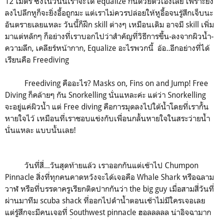
12 เมตร ซึ่งในวันนี้เราจะได้ equalize กันด้วยตัวเองเลย เพราะยิ่ง
ลงไปลึกหูก็จะยิ่งอื้อถูกมะ แต่เราไม่ควรปล่อยให้หูอื้อจนรู้สึกเจ็บนะ
อันตรายเลยแหละ วันนี้ก็ฝึก skill ต่างๆ เหมือนเดิม อาจมี skill เพิ่ม
มาแต่หลักๆ ก็อย่างที่เราบอกไปว่าสำคัญที่วิธีการขึ้น-ลงจากผิวน้ำ-
ความลึก, เคลียร์หน้ากาก, Equalize อะไรพวกนี้ อ้อ..อีกอย่างที่ได้
เรียนคือ Freediving
Freediving คืออะไร? Masks on, Fins on and Jump! Free
Diving ก็คล้ายๆ กัน Snorkelling นั่นแหละค่ะ แต่ว่า Snorkelling
จะอยู่แค่ผิวน้ำ แต่ Free diving คือการมุดลงไปใต้น้ำโดยที่เรากั้น
หายใจไว้ เหมือนที่เราชอบแข่งกับเพื่อนกลั้นหายใจในสระว่ายน้ำ
นั่นแหละ แบบนั้นเลย!
วันที่สี่...วันสุดท้ายแล้ว เราออกกันแต่เช้าไป Chumpon
Pinnacle สิ่งที่ทุกคนคาดหวังจะได้เจอคือ Whale Shark หรือฉลาม
วาฬ หรือที่บรรดาครูเรียกติดปากกันว่า the big guy เมื่อสามสี่วันที่
ผ่านมาทีม scuba shack ที่ออกไปดำน้ำตอนเช้าไม่มีใครเจอเลย
แต่รู้สึกจะมีคนเจอที่ Southwest pinnacle ฮอลลลลล น่าอิจฉามาก