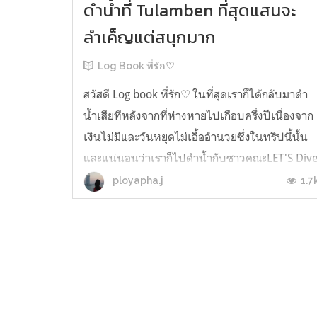
ดำน้ำที่ Tulamben ที่สุดแสนจะ
ลำเค็ญแต่สนุกมาก
Log Book ที่รัก♡
สวัสดี Log book ที่รัก♡ ในที่สุดเราก็ได้กลับมาดำ
น้ำเสียทีหลังจากที่ห่างหายไปเกือบครึ่งปีเนื่องจาก
เงินไม่มีและวันหยุดไม่เอื้ออำนวยซึ่งในทริปนี้นั้น
และแน่นอนว่าเราก็ไปดำน้ำกับชาวคณะLET'S Div
Thailandเช่นเคย ซึ่งในคราวนี้นั้นเราก็ได้บินลัดฟ้
1.7
ployapha.j
ไปดำน้ำกับที่ บาหลี อินโดนีเซียยยยยย ทริป...