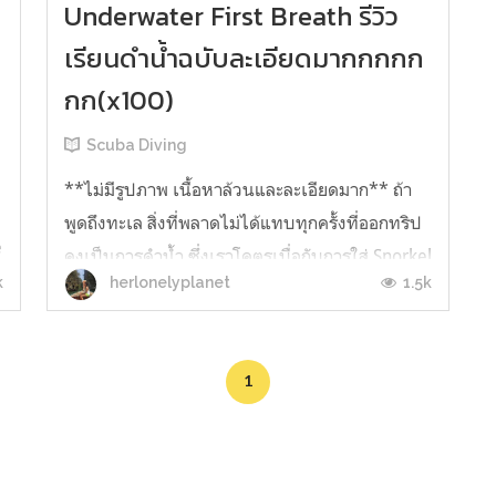
Underwater First Breath รีวิว
เรียนดำน้ำฉบับละเอียดมากกกกก
กก(x100)
Scuba Diving
**ไม่มีรูปภาพ เนื้อหาล้วนและละเอียดมาก** ถ้า
พูดถึงทะเล สิ่งที่พลาดไม่ได้แทบทุกครั้งที่ออกทริป
e
คงเป็นการดำน้ำ ซึ่งเราโคตรเบื่อกับการใส่ Snorkel
า
k
1.5k
herlonelyplanet
mask ดำผุดดำว่ายกับคนเป็นสิบๆ โอเค ครั้งแรกๆ
ที่ไป Snorkelling อาจจะสนุก ตื่นเต้นกับปะการังใต้
น้ำ แต่พอไปหลายๆ ครั้งเข้าก็เริ่มรู้สึกว่า... น่าเบื่...
1