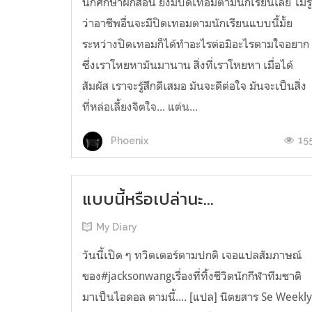
นักศึกษาฝึกสอน ยังมีปิดเทอมตามนักเรียนเลย ไม่รู
ว่าอาชีพอื่นจะมีปิดเทอมตามนักเรียนแบบนี้มั้ย
ระหว่างปิดเทอมก็ได้ทำอะไรต่อมิอะไรตามใจอยาก
ซึ่งเราโหยหามันมานาน สิ่งที่เราโหยหา เมื่อได้
สัมผัส เราจะรู้สึกดีเสมอ มันจะดีต่อใจ มันจะเป็นสิ่ง
ที่หล่อเลี้ยงจิตใจ... แต่น...
15
Phoenix
แบบนี้หรือเปล่านะ...
My Diary
วันนี้เปิด ๆ ทวิตเตอร์ตามปกติ เจอแปลสัมภาษณ์
ของ#jacksonwangเรื่องที่ทิ้งชีวิตนักกีฬาทีมชาติ
มาเป็นไอดอล ตามนี้.... [แปล] นิตยสาร Se Weekl