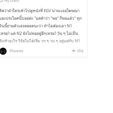
My Diary
คิดว่าถ้าใครเข้าไปดูหนังที่ EGV น่าจะเจอโฆษณา
และประโยคนี้บ่อยค่ะ "แค่คำว่า "พอ" ก็พอแล้ว" ทุก
วันนี้ถามตัวเองตลอดนะว่า ทำไมต้องเอา N1
เหรอ? แค่ N2 ยังไม่พออยู่อีกเหรอ? วัน ๆ ไม่เป็น
อันทำอะไร วิจัยไม่ได้เริ่ม วก ๆ วน ๆ อยู่แต่กับ N1
แถมเป็นคนที่หัวช้ามาก เป็นพวกที่อ่านแล้วไม่จำ
169
Phoenix
ต้องเขียน ต้องมานั่งลำบ...